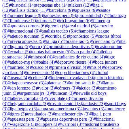
(
15
)
#
historial
(
14
)
#
apuestas nba
(
14
)
#
lakers
(
12
)
#
liga 1
(
12
)
#
análisis táctico
(
11
)
#
barcelona
(
9
)
#
apuestas
(
9
)
#
santos
(
9
)
#
premier league
(
9
)
#
apuestas perú
(
9
)
#
probabilidad
(
7
)
#
botafogo
(
7
)
#
fluminense
(
7
)
#
corners
(
7
)
#
rb bragantino
(
6
)
#
flamengo
(
6
)
#
apuestas corners
(
6
)
#
gremio
(
6
)
#
real madrid
(
6
)
#
cruzeiro
(
6
)
#
internacional
(
6
)
#
analisis tactico
(
6
)
#
champions league
(
6
)
#
atletico tucuman
(
5
)
#
coritiba
(
5
)
#
pronóstico
(
5
)
#
cuotas fútbol
(
5
)
#
previa apuestas
(
5
)
#
la liga
(
5
)
#
brasileirao
(
5
)
#
cienciano
(
5
)
#
nba
(
5
)
#
liga mx
(
5
)
#
peru
(
5
)
#
pronósticos deportivos
(
5
)
#
casino online
(
5
)
#
ecuabet
(
5
)
#
cuotas baloncesto
(
5
)
#
sao paulo
(
4
)
#
atletico
paranaense
(
4
)
#
mirassol
(
4
)
#
estudiantes de rio cuarto
(
4
)
#
tigre
(
4
)
#
atletico-mg
(
4
)
#
bahia
(
4
)
#
deportivo riestra
(
4
)
#
boca juniors
(
4
)
#
banfield
(
4
)
#
cusco
(
4
)
#
primera division
(
4
)
#
mls
(
4
)
#
deportivo
garcilaso
(
4
)
#
universitario
(
4
)
#
copa libertadores
(
4
)
#
futbol
(
4
)
#
arsenal
(
4
)
#
celtics
(
4
)
#
independ. rivadavia
(
3
)
#
patron historico
(
3
)
#
chapecoense-sc
(
3
)
#
platense
(
3
)
#
union santa fe
(
3
)
#
lanus
(
3
)
#
san lorenzo
(
3
)
#
valor
(
3
)
#
córners
(
3
)
#
táctica
(
3
)
#
sarmiento
junin
(
3
)
#
argentinos jrs
(
3
)
#
huracan
(
3
)
#
newells old boys
(
3
)
#
talleres cordoba
(
3
)
#
river plate
(
3
)
#
primera división
(
3
)
#
belgrano cordoba
(
3
)
#
rosario central
(
3
)
#
aldosivi
(
3
)
#
sport boys
(
3
)
#
liga betplay
(
3
)
#
copa sudamericana
(
3
)
#
juventus
(
3
)
#
monterrey
(
3
)
#
tigres
(
3
)
#
resultados
(
3
)
#
manchester city
(
3
)
#
liga 1 peru
(
3
)
#
apuestas peru
(
3
)
#
apuestas deportivas peru
(
3
)
#
binacional
(
3
)
#
wagerzone
(
3
)
#
clippers
(
3
)
#
warriors
(
3
)
#
historial brasileirao