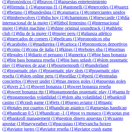
(
1
)
#
pronósticos
(
1
)
#
bravos
(
1
)
#
apuestas entretenimiento
(
1
)
#
fórmula 1
(
1
)
#
apuestas f1
(
1
)
#
antonelli
(
1
)
#
mercedes
(
1
)
#
juarez
(
1
)
#
betano
(
1
)
#
bundesliga
(
1
)
#
cajamarca
(
1
)
#
comerciantes unidos
(
1
)
#
timberwolves
(
1
)
#
nba hoy
(
1
)
#
champions
(
1
)
#
newcastle
(
1
)
#
día
internacional de la mujer
(
1
)
#
fútbol femenino
(
1
)
#
internacional
mujer
(
1
)
#
slot machine
(
1
)
#
shine original soundtrack
(
1
)
#
athletic
club
(
1
)
#
dia de la mujer
(
1
)
#
mujer peru
(
1
)
#
alianza atlético
(
1
)
#
mercados de corners
(
1
)
#
pelicans
(
1
)
#
pronosticos nba
(
1
)
#
carabobo
(
1
)
#
madureira
(
1
)
#
carioca
(
1
)
#
pronosticos deportivos
(
1
)
#
como
(
1
)
#
copa de italia
(
1
)
#
kings
(
1
)
#
rebotes nba
(
1
)
#
normas
(
1
)
#
legales
(
1
)
#
diario el peruano
(
1
)
#
america
(
1
)
#
big bass bonanza
(
1
)
#
big bass bonanza reseña
(
1
)
#
big bass splash
(
1
)
#
slots pragmatic
play
(
1
)
#
juegos de azar
(
1
)
#
bournemouth
(
1
)
#
sunderland
(
1
)
#
pragmatic play
(
1
)
#
pragmatic play slots
(
1
)
#
pragmatic play
reseña
(
1
)
#
slots online peru
(
1
)
#
gorillaz
(
1
)
#
perú
(
1
)
#
entradas
conciertos
(
1
)
#
over under
(
1
)
#
mas menos goles
(
1
)
#
apuestas goles
(
1
)
#
over 2.5
(
1
)
#
sweet bonanza
(
1
)
#
sweet bonanza reseña
(
1
)
#
sweet bonanza rtp
(
1
)
#
tragamonedas pragmatic play
(
1
)
#
santa fe
(
1
)
#
tragamonedas volatilidad
(
1
)
#
slots alta volatilidad
(
1
)
#
bankroll
casino
(
1
)
#
crash game
(
1
)
#
jetx
(
1
)
#
juego aviator
(
1
)
#
magic
(
1
)
#
totales por cuartos
(
1
)
#
handicap asiatico
(
1
)
#
apuestas handicap
(
1
)
#
handicap 0.5
(
1
)
#
handicap -1
(
1
)
#
psg vs monaco
(
1
)
#
cuotas psg
(
1
)
#
bankroll management
(
1
)
#
gestion dinero apuestas
(
1
)
#
cuanto
apostar
(
1
)
#
mayweather
(
1
)
#
pacquiao
(
1
)
#
revancha boxeo
(
1
)
#
aviator juego
(
1
)
#
aviator reseña
(
1
)
#
aviator crash game