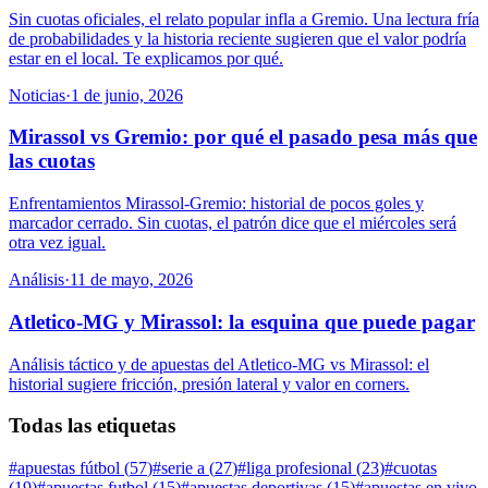
Sin cuotas oficiales, el relato popular infla a Gremio. Una lectura fría
de probabilidades y la historia reciente sugieren que el valor podría
estar en el local. Te explicamos por qué.
Noticias
·
1 de junio, 2026
Mirassol vs Gremio: por qué el pasado pesa más que
las cuotas
Enfrentamientos Mirassol-Gremio: historial de pocos goles y
marcador cerrado. Sin cuotas, el patrón dice que el miércoles será
otra vez igual.
Análisis
·
11 de mayo, 2026
Atletico-MG y Mirassol: la esquina que puede pagar
Análisis táctico y de apuestas del Atletico-MG vs Mirassol: el
historial sugiere fricción, presión lateral y valor en corners.
Todas las etiquetas
#
apuestas fútbol
(
57
)
#
serie a
(
27
)
#
liga profesional
(
23
)
#
cuotas
(
19
)
#
apuestas futbol
(
15
)
#
apuestas deportivas
(
15
)
#
apuestas en vivo