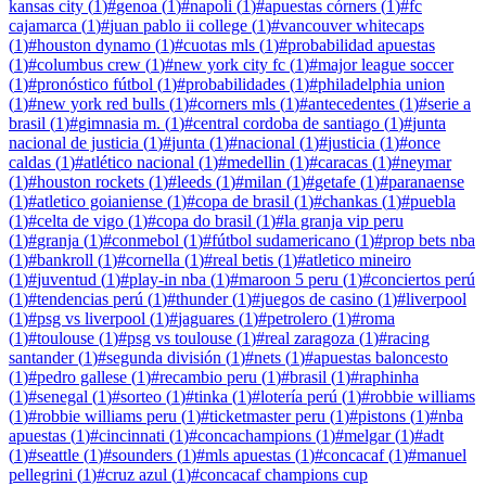
kansas city
(
1
)
#
genoa
(
1
)
#
napoli
(
1
)
#
apuestas córners
(
1
)
#
fc
cajamarca
(
1
)
#
juan pablo ii college
(
1
)
#
vancouver whitecaps
(
1
)
#
houston dynamo
(
1
)
#
cuotas mls
(
1
)
#
probabilidad apuestas
(
1
)
#
columbus crew
(
1
)
#
new york city fc
(
1
)
#
major league soccer
(
1
)
#
pronóstico fútbol
(
1
)
#
probabilidades
(
1
)
#
philadelphia union
(
1
)
#
new york red bulls
(
1
)
#
corners mls
(
1
)
#
antecedentes
(
1
)
#
serie a
brasil
(
1
)
#
gimnasia m.
(
1
)
#
central cordoba de santiago
(
1
)
#
junta
nacional de justicia
(
1
)
#
junta
(
1
)
#
nacional
(
1
)
#
justicia
(
1
)
#
once
caldas
(
1
)
#
atlético nacional
(
1
)
#
medellin
(
1
)
#
caracas
(
1
)
#
neymar
(
1
)
#
houston rockets
(
1
)
#
leeds
(
1
)
#
milan
(
1
)
#
getafe
(
1
)
#
paranaense
(
1
)
#
atletico goianiense
(
1
)
#
copa de brasil
(
1
)
#
chankas
(
1
)
#
puebla
(
1
)
#
celta de vigo
(
1
)
#
copa do brasil
(
1
)
#
la granja vip peru
(
1
)
#
granja
(
1
)
#
conmebol
(
1
)
#
fútbol sudamericano
(
1
)
#
prop bets nba
(
1
)
#
bankroll
(
1
)
#
cornella
(
1
)
#
real betis
(
1
)
#
atletico mineiro
(
1
)
#
juventud
(
1
)
#
play-in nba
(
1
)
#
maroon 5 peru
(
1
)
#
conciertos perú
(
1
)
#
tendencias perú
(
1
)
#
thunder
(
1
)
#
juegos de casino
(
1
)
#
liverpool
(
1
)
#
psg vs liverpool
(
1
)
#
jaguares
(
1
)
#
petrolero
(
1
)
#
roma
(
1
)
#
toulouse
(
1
)
#
psg vs toulouse
(
1
)
#
real zaragoza
(
1
)
#
racing
santander
(
1
)
#
segunda división
(
1
)
#
nets
(
1
)
#
apuestas baloncesto
(
1
)
#
pedro gallese
(
1
)
#
recambio peru
(
1
)
#
brasil
(
1
)
#
raphinha
(
1
)
#
senegal
(
1
)
#
sorteo
(
1
)
#
tinka
(
1
)
#
lotería perú
(
1
)
#
robbie williams
(
1
)
#
robbie williams peru
(
1
)
#
ticketmaster peru
(
1
)
#
pistons
(
1
)
#
nba
apuestas
(
1
)
#
cincinnati
(
1
)
#
concachampions
(
1
)
#
melgar
(
1
)
#
adt
(
1
)
#
seattle
(
1
)
#
sounders
(
1
)
#
mls apuestas
(
1
)
#
concacaf
(
1
)
#
manuel
pellegrini
(
1
)
#
cruz azul
(
1
)
#
concacaf champions cup