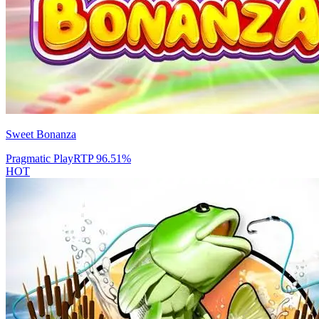
Sweet Bonanza
Pragmatic Play
RTP
96.51
%
HOT