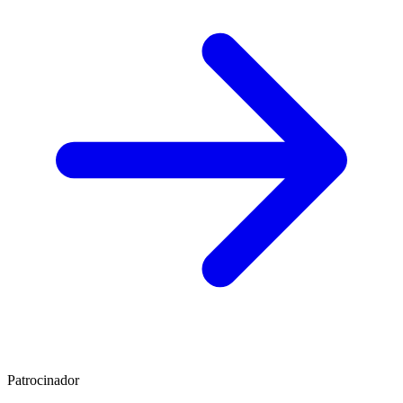
Patrocinador