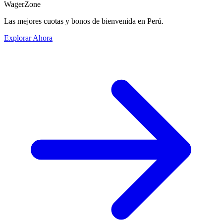
WagerZone
Las mejores cuotas y bonos de bienvenida en Perú.
Explorar Ahora