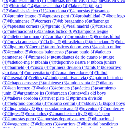
(
19
)
#
apuestas futbol
(
15
)
#
apuestas deportivas
(
15
)
#
apuestas en vivo
(
15
)
#
historial
(
14
)
#
apuestas nba
(
14
)
#
lakers
(
12
)
#
liga 1
(
12
)
#
análisis táctico
(
11
)
#
barcelona
(
9
)
#
apuestas
(
9
)
#
santos
(
9
)
#
premier league
(
9
)
#
apuestas perú
(
9
)
#
probabilidad
(
7
)
#
botafogo
(
7
)
#
fluminense
(
7
)
#
corners
(
7
)
#
rb bragantino
(
6
)
#
flamengo
(
6
)
#
apuestas corners
(
6
)
#
gremio
(
6
)
#
real madrid
(
6
)
#
cruzeiro
(
6
)
#
internacional
(
6
)
#
analisis tactico
(
6
)
#
champions league
(
6
)
#
atletico tucuman
(
5
)
#
coritiba
(
5
)
#
pronóstico
(
5
)
#
cuotas fútbol
(
5
)
#
previa apuestas
(
5
)
#
la liga
(
5
)
#
brasileirao
(
5
)
#
cienciano
(
5
)
#
nba
(
5
)
#
liga mx
(
5
)
#
peru
(
5
)
#
pronósticos deportivos
(
5
)
#
casino online
(
5
)
#
ecuabet
(
5
)
#
cuotas baloncesto
(
5
)
#
sao paulo
(
4
)
#
atletico
paranaense
(
4
)
#
mirassol
(
4
)
#
estudiantes de rio cuarto
(
4
)
#
tigre
(
4
)
#
atletico-mg
(
4
)
#
bahia
(
4
)
#
deportivo riestra
(
4
)
#
boca juniors
(
4
)
#
banfield
(
4
)
#
cusco
(
4
)
#
primera division
(
4
)
#
mls
(
4
)
#
deportivo
garcilaso
(
4
)
#
universitario
(
4
)
#
copa libertadores
(
4
)
#
futbol
(
4
)
#
arsenal
(
4
)
#
celtics
(
4
)
#
independ. rivadavia
(
3
)
#
patron historico
(
3
)
#
chapecoense-sc
(
3
)
#
platense
(
3
)
#
union santa fe
(
3
)
#
lanus
(
3
)
#
san lorenzo
(
3
)
#
valor
(
3
)
#
córners
(
3
)
#
táctica
(
3
)
#
sarmiento
junin
(
3
)
#
argentinos jrs
(
3
)
#
huracan
(
3
)
#
newells old boys
(
3
)
#
talleres cordoba
(
3
)
#
river plate
(
3
)
#
primera división
(
3
)
#
belgrano cordoba
(
3
)
#
rosario central
(
3
)
#
aldosivi
(
3
)
#
sport boys
(
3
)
#
liga betplay
(
3
)
#
copa sudamericana
(
3
)
#
juventus
(
3
)
#
monterrey
(
3
)
#
tigres
(
3
)
#
resultados
(
3
)
#
manchester city
(
3
)
#
liga 1 peru
(
3
)
#
apuestas peru
(
3
)
#
apuestas deportivas peru
(
3
)
#
binacional
(
3
)
#
wagerzone
(
3
)
#
clippers
(
3
)
#
warriors
(
3
)
#
historial brasileirao