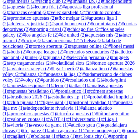
(
2
)
#
palmeiras
(
2
)
#
racing club
(
2
)
#
gimnasia l.p.
(
2
)
#
independiente
(
2
)
#
apuesta
(
2
)
#
lectura fría
(
2
)
#
apuestas liga profesional
(
2
)
#
barracas central
(
2
)
#
velez sarsfield
(
2
)
#
instituto cordoba
(
2
)
#
pronóstico apuestas
(
2
)
#
fbc melgar
(
2
)
#
apuestas liga 1
(
2
)
#
defensa y justicia
(
2
)
#
sport huancayo
(
2
)
#
corinthians
(
2
)
#
cuotas
deportivas
(
2
)
#
sporting cristal
(
2
)
#
chicago fire
(
2
)
#
los angeles
galaxy
(
2
)
#
los angeles fc
(
2
)
#
dc united
(
2
)
#
apuestas mls
(
2
)
#
inter
miami
(
2
)
#
racing
(
2
)
#
sudamericana
(
2
)
#
chelsea
(
2
)
#
tabla de
posiciones
(
2
)
#
torneo apertura
(
2
)
#
apuestas online
(
2
)
#
lionel messi
(
2
)
#
betis
(
2
)
#
europa league
(
2
)
#
mercados secundarios
(
2
)
#
atletico
nacional
(
2
)
#
inter
(
2
)
#
tijuana
(
2
)
#
selección peruana
(
2
)
#
nuggets
(
2
)
#
rtp tragamonedas
(
2
)
#
volatilidad slots
(
2
)
#
torneo apertura 2026
(
2
)
#
aviator estrategia
(
2
)
#
liga 1 perú
(
2
)
#
alianza lima
(
2
)
#
apuestas
vóley
(
2
)
#
alianza
(
2
)
#
apuestas la liga
(
2
)
#
sudamericano de clubes
voley
(
2
)
#
voley
(
2
)
#
partidos
(
2
)
#
resultados uni
(
2
)
#
bodø/glimt
(
2
)
#
apuestas esquinas
(
1
)
#
leon
(
1
)
#
atlas
(
1
)
#
analisis apuestas
(
1
)
#
apuestas brasileirao
(
1
)
#
pronia-stico
(
1
)
#
córners apuestas
(
1
)
#
brasileirao 2026
(
1
)
#
estudiantes l.p.
(
1
)
#
probabilidad implicita
(
1
)
#
club tijuana
(
1
)
#
tigres uanl
(
1
)
#
historial rivalidad
(
1
)
#
apuestas
liga mx
(
1
)
#
independiente rivadavia
(
1
)
#
alianza atletico
(
1
)
#
pronostico apuestas
(
1
)
#
rincón apuestas
(
1
)
#
fútbol argentino
(
1
)
#
valor en cuotas
(
1
)
#
ADT
(
1
)
#
Universitario
(
1
)
#
Liga 1
(
1
)
#
vitoria
(
1
)
#
vasco da gama
(
1
)
#
atletico grau
(
1
)
#
guadalajara
chivas
(
1
)
#
fc juarez
(
1
)
#
utc cajamarca
(
1
)
#
ucv moquegua
(
1
)
#
parma
(
1
)
#
cagliari
(
1
)
#
bologna
(
1
)
#
lazio
(
1
)
#
st. louis city
(
1
)
#
sporting