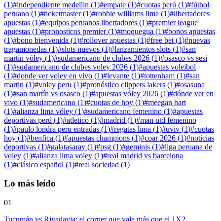
(
1
)
#
independiente medellin
(
1
)
#
empate
(
1
)
#
cuotas perú
(
1
)
#
fútbol
peruano
(
1
)
#
ticketmaster
(
1
)
#
robbie williams lima
(
1
)
#
libertadores
apuestas
(
1
)
#
equipos peruanos libertadores
(
1
)
#
premier league
apuestas
(
1
)
#
pronosticos premier
(
1
)
#
moquegua
(
1
)
#
bonos apuestas
(
1
)
#
bono bienvenida
(
1
)
#
rollover apuestas
(
1
)
#
free bet
(
1
)
#
nuevas
tragamonedas
(
1
)
#
slots nuevos
(
1
)
#
lanzamientos slots
(
1
)
#
san
martín vóley
(
1
)
#
sudamericano de clubes 2026
(
1
)
#
osasco vs sesi
(
1
)
#
sudamericano de clubes voley 2026
(
1
)
#
apuestas voleibol
(
1
)
#
donde ver voley en vivo
(
1
)
#
levante
(
1
)
#
tottenham
(
1
)
#
san
martin
(
1
)
#
voley peru
(
1
)
#
pronóstico clippers lakers
(
1
)
#
osasuna
(
1
)
#
san martín vs osasco
(
1
)
#
apuestas vóley 2026
(
1
)
#
dónde ver en
vivo
(
1
)
#
sudamericano
(
1
)
#
cuotas de hoy
(
1
)
#
meegan hart
(
1
)
#
alianza lima vóley
(
1
)
#
sudamericano femenino
(
1
)
#
apuestas
deportivas perú
(
1
)
#
atletico
(
1
)
#
madrid
(
1
)
#
man utd femenino
(
1
)
#
paulo londra peru entradas
(
1
)
#
regatas lima
(
1
)
#
uviv
(
1
)
#
cuotas
hoy
(
1
)
#
benfica
(
1
)
#
apuestas champions
(
1
)
#
coar 2026
(
1
)
#
noticias
deportivas
(
1
)
#
galatasaray
(
1
)
#
psg
(
1
)
#
geminis
(
1
)
#
liga peruana de
voley
(
1
)
#
alianza lima voley
(
1
)
#
real madrid vs barcelona
(
1
)
#
clásico español
(
1
)
#
real sociedad
(
1
)
Lo más leído
01
Tucumán vs Rivadavia: el corner que vale más que el 1X2