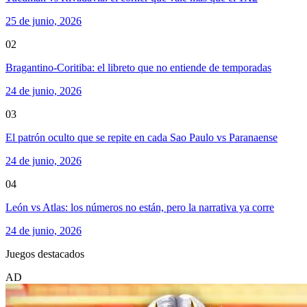
25 de junio, 2026
02
Bragantino-Coritiba: el libreto que no entiende de temporadas
24 de junio, 2026
03
El patrón oculto que se repite en cada Sao Paulo vs Paranaense
24 de junio, 2026
04
León vs Atlas: los números no están, pero la narrativa ya corre
24 de junio, 2026
Juegos destacados
AD