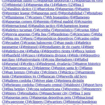
(
19
)
#
apuestas futbol
(
15
)
#
apuestas deportivas
(
15
)
#
apuestas en vivo
(
15
)
#
historial
(
14
)
#
apuestas nba
(
14
)
#
lakers
(
12
)
#
liga 1
(
12
)
#
análisis táctico
(
11
)
#
barcelona
(
9
)
#
apuestas
(
9
)
#
santos
(
9
)
#
premier league
(
9
)
#
apuestas perú
(
9
)
#
probabilidad
(
7
)
#
botafogo
(
7
)
#
fluminense
(
7
)
#
corners
(
7
)
#
rb bragantino
(
6
)
#
flamengo
(
6
)
#
apuestas corners
(
6
)
#
gremio
(
6
)
#
real madrid
(
6
)
#
cruzeiro
(
6
)
#
internacional
(
6
)
#
analisis tactico
(
6
)
#
champions league
(
6
)
#
atletico tucuman
(
5
)
#
coritiba
(
5
)
#
pronóstico
(
5
)
#
cuotas fútbol
(
5
)
#
previa apuestas
(
5
)
#
la liga
(
5
)
#
brasileirao
(
5
)
#
cienciano
(
5
)
#
nba
(
5
)
#
liga mx
(
5
)
#
peru
(
5
)
#
pronósticos deportivos
(
5
)
#
casino online
(
5
)
#
ecuabet
(
5
)
#
cuotas baloncesto
(
5
)
#
sao paulo
(
4
)
#
atletico
paranaense
(
4
)
#
mirassol
(
4
)
#
estudiantes de rio cuarto
(
4
)
#
tigre
(
4
)
#
atletico-mg
(
4
)
#
bahia
(
4
)
#
deportivo riestra
(
4
)
#
boca juniors
(
4
)
#
banfield
(
4
)
#
cusco
(
4
)
#
primera division
(
4
)
#
mls
(
4
)
#
deportivo
garcilaso
(
4
)
#
universitario
(
4
)
#
copa libertadores
(
4
)
#
futbol
(
4
)
#
arsenal
(
4
)
#
celtics
(
4
)
#
independ. rivadavia
(
3
)
#
patron historico
(
3
)
#
chapecoense-sc
(
3
)
#
platense
(
3
)
#
union santa fe
(
3
)
#
lanus
(
3
)
#
san lorenzo
(
3
)
#
valor
(
3
)
#
córners
(
3
)
#
táctica
(
3
)
#
sarmiento
junin
(
3
)
#
argentinos jrs
(
3
)
#
huracan
(
3
)
#
newells old boys
(
3
)
#
talleres cordoba
(
3
)
#
river plate
(
3
)
#
primera división
(
3
)
#
belgrano cordoba
(
3
)
#
rosario central
(
3
)
#
aldosivi
(
3
)
#
sport boys
(
3
)
#
liga betplay
(
3
)
#
copa sudamericana
(
3
)
#
juventus
(
3
)
#
monterrey
(
3
)
#
tigres
(
3
)
#
resultados
(
3
)
#
manchester city
(
3
)
#
liga 1 peru
(
3
)
#
apuestas peru
(
3
)
#
apuestas deportivas peru
(
3
)
#
binacional
(
3
)
#
wagerzone
(
3
)
#
clippers
(
3
)
#
warriors
(
3
)
#
historial brasileirao