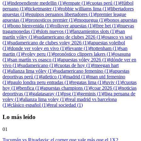
(
1
)
#
independiente medellin
(
1
)
#
empate
(
1
)
#
cuotas perú
(
1
)
#
fútbol
peruano
(
1
)
#
ticketmaster
(
1
)
#
robbie williams lima
(
1
)
#
libertadores
apuestas
(
1
)
#
equipos peruanos libertadores
(
1
)
#
premier league
apuestas
(
1
)
#
pronosticos premier
(
1
)
#
moquegua
(
1
)
#
bonos apuestas
(
1
)
#
bono bienvenida
(
1
)
#
rollover apuestas
(
1
)
#
free bet
(
1
)
#
nuevas
tragamonedas
(
1
)
#
slots nuevos
(
1
)
#
lanzamientos slots
(
1
)
#
san
martín vóley
(
1
)
#
sudamericano de clubes 2026
(
1
)
#
osasco vs sesi
(
1
)
#
sudamericano de clubes voley 2026
(
1
)
#
apuestas voleibol
(
1
)
#
donde ver voley en vivo
(
1
)
#
levante
(
1
)
#
tottenham
(
1
)
#
san
martin
(
1
)
#
voley peru
(
1
)
#
pronóstico clippers lakers
(
1
)
#
osasuna
(
1
)
#
san martín vs osasco
(
1
)
#
apuestas vóley 2026
(
1
)
#
dónde ver en
vivo
(
1
)
#
sudamericano
(
1
)
#
cuotas de hoy
(
1
)
#
meegan hart
(
1
)
#
alianza lima vóley
(
1
)
#
sudamericano femenino
(
1
)
#
apuestas
deportivas perú
(
1
)
#
atletico
(
1
)
#
madrid
(
1
)
#
man utd femenino
(
1
)
#
paulo londra peru entradas
(
1
)
#
regatas lima
(
1
)
#
uviv
(
1
)
#
cuotas
hoy
(
1
)
#
benfica
(
1
)
#
apuestas champions
(
1
)
#
coar 2026
(
1
)
#
noticias
deportivas
(
1
)
#
galatasaray
(
1
)
#
psg
(
1
)
#
geminis
(
1
)
#
liga peruana de
voley
(
1
)
#
alianza lima voley
(
1
)
#
real madrid vs barcelona
(
1
)
#
clásico español
(
1
)
#
real sociedad
(
1
)
Lo más leído
01
Tucumán vs Rivadavia: el corner que vale más que el 1X2