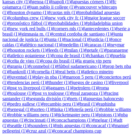
kansas city
(
1
)
#
genoa
(
1
)
#
napoli
(
1
)
#
apuestas córners
(
1
)
#
fc
cajamarca
(
1
)
#
juan pablo ii college
(
1
)
#
vancouver whitecaps
(
1
)
#
houston dynamo
(
1
)
#
cuotas mls
(
1
)
#
probabilidad apuestas
(
1
)
#
columbus crew
(
1
)
#
new york city fc
(
1
)
#
major league soccer
(
1
)
#
pronóstico fútbol
(
1
)
#
probabilidades
(
1
)
#
philadelphia union
(
1
)
#
new york red bulls
(
1
)
#
corners mls
(
1
)
#
antecedentes
(
1
)
#
serie a
brasil
(
1
)
#
gimnasia m.
(
1
)
#
central cordoba de santiago
(
1
)
#
junta
nacional de justicia
(
1
)
#
junta
(
1
)
#
nacional
(
1
)
#
justicia
(
1
)
#
once
caldas
(
1
)
#
atlético nacional
(
1
)
#
medellin
(
1
)
#
caracas
(
1
)
#
neymar
(
1
)
#
houston rockets
(
1
)
#
leeds
(
1
)
#
milan
(
1
)
#
getafe
(
1
)
#
paranaense
(
1
)
#
atletico goianiense
(
1
)
#
copa de brasil
(
1
)
#
chankas
(
1
)
#
puebla
(
1
)
#
celta de vigo
(
1
)
#
copa do brasil
(
1
)
#
la granja vip peru
(
1
)
#
granja
(
1
)
#
conmebol
(
1
)
#
fútbol sudamericano
(
1
)
#
prop bets nba
(
1
)
#
bankroll
(
1
)
#
cornella
(
1
)
#
real betis
(
1
)
#
atletico mineiro
(
1
)
#
juventud
(
1
)
#
play-in nba
(
1
)
#
maroon 5 peru
(
1
)
#
conciertos perú
(
1
)
#
tendencias perú
(
1
)
#
thunder
(
1
)
#
juegos de casino
(
1
)
#
liverpool
(
1
)
#
psg vs liverpool
(
1
)
#
jaguares
(
1
)
#
petrolero
(
1
)
#
roma
(
1
)
#
toulouse
(
1
)
#
psg vs toulouse
(
1
)
#
real zaragoza
(
1
)
#
racing
santander
(
1
)
#
segunda división
(
1
)
#
nets
(
1
)
#
apuestas baloncesto
(
1
)
#
pedro gallese
(
1
)
#
recambio peru
(
1
)
#
brasil
(
1
)
#
raphinha
(
1
)
#
senegal
(
1
)
#
sorteo
(
1
)
#
tinka
(
1
)
#
lotería perú
(
1
)
#
robbie williams
(
1
)
#
robbie williams peru
(
1
)
#
ticketmaster peru
(
1
)
#
pistons
(
1
)
#
nba
apuestas
(
1
)
#
cincinnati
(
1
)
#
concachampions
(
1
)
#
melgar
(
1
)
#
adt
(
1
)
#
seattle
(
1
)
#
sounders
(
1
)
#
mls apuestas
(
1
)
#
concacaf
(
1
)
#
manuel
pellegrini
(
1
)
#
cruz azul
(
1
)
#
concacaf champions cup