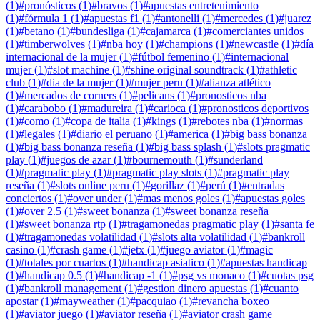
(
1
)
#
pronósticos
(
1
)
#
bravos
(
1
)
#
apuestas entretenimiento
(
1
)
#
fórmula 1
(
1
)
#
apuestas f1
(
1
)
#
antonelli
(
1
)
#
mercedes
(
1
)
#
juarez
(
1
)
#
betano
(
1
)
#
bundesliga
(
1
)
#
cajamarca
(
1
)
#
comerciantes unidos
(
1
)
#
timberwolves
(
1
)
#
nba hoy
(
1
)
#
champions
(
1
)
#
newcastle
(
1
)
#
día
internacional de la mujer
(
1
)
#
fútbol femenino
(
1
)
#
internacional
mujer
(
1
)
#
slot machine
(
1
)
#
shine original soundtrack
(
1
)
#
athletic
club
(
1
)
#
dia de la mujer
(
1
)
#
mujer peru
(
1
)
#
alianza atlético
(
1
)
#
mercados de corners
(
1
)
#
pelicans
(
1
)
#
pronosticos nba
(
1
)
#
carabobo
(
1
)
#
madureira
(
1
)
#
carioca
(
1
)
#
pronosticos deportivos
(
1
)
#
como
(
1
)
#
copa de italia
(
1
)
#
kings
(
1
)
#
rebotes nba
(
1
)
#
normas
(
1
)
#
legales
(
1
)
#
diario el peruano
(
1
)
#
america
(
1
)
#
big bass bonanza
(
1
)
#
big bass bonanza reseña
(
1
)
#
big bass splash
(
1
)
#
slots pragmatic
play
(
1
)
#
juegos de azar
(
1
)
#
bournemouth
(
1
)
#
sunderland
(
1
)
#
pragmatic play
(
1
)
#
pragmatic play slots
(
1
)
#
pragmatic play
reseña
(
1
)
#
slots online peru
(
1
)
#
gorillaz
(
1
)
#
perú
(
1
)
#
entradas
conciertos
(
1
)
#
over under
(
1
)
#
mas menos goles
(
1
)
#
apuestas goles
(
1
)
#
over 2.5
(
1
)
#
sweet bonanza
(
1
)
#
sweet bonanza reseña
(
1
)
#
sweet bonanza rtp
(
1
)
#
tragamonedas pragmatic play
(
1
)
#
santa fe
(
1
)
#
tragamonedas volatilidad
(
1
)
#
slots alta volatilidad
(
1
)
#
bankroll
casino
(
1
)
#
crash game
(
1
)
#
jetx
(
1
)
#
juego aviator
(
1
)
#
magic
(
1
)
#
totales por cuartos
(
1
)
#
handicap asiatico
(
1
)
#
apuestas handicap
(
1
)
#
handicap 0.5
(
1
)
#
handicap -1
(
1
)
#
psg vs monaco
(
1
)
#
cuotas psg
(
1
)
#
bankroll management
(
1
)
#
gestion dinero apuestas
(
1
)
#
cuanto
apostar
(
1
)
#
mayweather
(
1
)
#
pacquiao
(
1
)
#
revancha boxeo
(
1
)
#
aviator juego
(
1
)
#
aviator reseña
(
1
)
#
aviator crash game