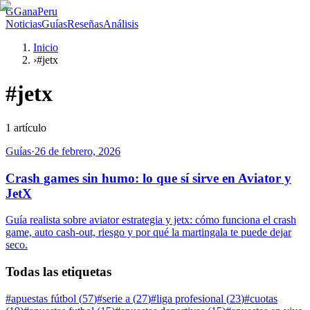
G
GanaPeru
Noticias
Guías
Reseñas
Análisis
Inicio
›
#jetx
#
jetx
1
artículo
Guías
·
26 de febrero, 2026
Crash games sin humo: lo que sí sirve en Aviator y
JetX
Guía realista sobre aviator estrategia y jetx: cómo funciona el crash
game, auto cash-out, riesgo y por qué la martingala te puede dejar
seco.
Todas las etiquetas
#
apuestas fútbol
(
57
)
#
serie a
(
27
)
#
liga profesional
(
23
)
#
cuotas