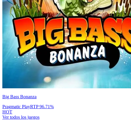
Big Bass Bonanza
Pragmatic Play
RTP
96.71
%
HOT
Ver todos los juegos