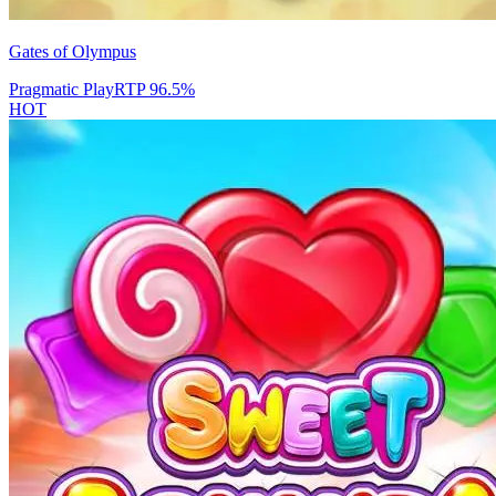
Gates of Olympus
Pragmatic Play
RTP
96.5
%
HOT