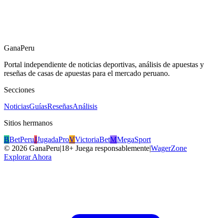
GanaPeru
Portal independiente de noticias deportivas, análisis de apuestas y
reseñas de casas de apuestas para el mercado peruano.
Secciones
Noticias
Guías
Reseñas
Análisis
Sitios hermanos
B
BetPeru
J
JugadaPro
V
VictoriaBet
M
MegaSport
©
2026
GanaPeru
|
18+ Juega responsablemente
|
WagerZone
Explorar Ahora