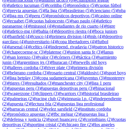
(
6
)
#
internacional
(
6
)
#
analisis tactico
(
6
)
#
champions league
(
6
)
#
atletico tucuman
(
5
)
#
coritiba
(
5
)
#
pronóstico
(
5
)
#
cuotas fútbol
(
5
)
#
previa apuestas
(
5
)
#
la liga
(
5
)
#
brasileirao
(
5
)
#
cienciano
(
5
)
#
nba
(
5
)
#
liga mx
(
5
)
#
peru
(
5
)
#
pronósticos deportivos
(
5
)
#
casino online
(
5
)
#
ecuabet
(
5
)
#
cuotas baloncesto
(
5
)
#
sao paulo
(
4
)
#
atletico
paranaense
(
4
)
#
mirassol
(
4
)
#
estudiantes de rio cuarto
(
4
)
#
tigre
(
4
)
#
atletico-mg
(
4
)
#
bahia
(
4
)
#
deportivo riestra
(
4
)
#
boca juniors
(
4
)
#
banfield
(
4
)
#
cusco
(
4
)
#
primera division
(
4
)
#
mls
(
4
)
#
deportivo
garcilaso
(
4
)
#
universitario
(
4
)
#
copa libertadores
(
4
)
#
futbol
(
4
)
#
arsenal
(
4
)
#
celtics
(
4
)
#
independ. rivadavia
(
3
)
#
patron historico
(
3
)
#
chapecoense-sc
(
3
)
#
platense
(
3
)
#
union santa fe
(
3
)
#
lanus
(
3
)
#
san lorenzo
(
3
)
#
valor
(
3
)
#
córners
(
3
)
#
táctica
(
3
)
#
sarmiento
junin
(
3
)
#
argentinos jrs
(
3
)
#
huracan
(
3
)
#
newells old boys
(
3
)
#
talleres cordoba
(
3
)
#
river plate
(
3
)
#
primera división
(
3
)
#
belgrano cordoba
(
3
)
#
rosario central
(
3
)
#
aldosivi
(
3
)
#
sport boys
(
3
)
#
liga betplay
(
3
)
#
copa sudamericana
(
3
)
#
juventus
(
3
)
#
monterrey
(
3
)
#
tigres
(
3
)
#
resultados
(
3
)
#
manchester city
(
3
)
#
liga 1 peru
(
3
)
#
apuestas peru
(
3
)
#
apuestas deportivas peru
(
3
)
#
binacional
(
3
)
#
wagerzone
(
3
)
#
clippers
(
3
)
#
warriors
(
3
)
#
historial brasileirao
(
2
)
#
palmeiras
(
2
)
#
racing club
(
2
)
#
gimnasia l.p.
(
2
)
#
independiente
(
2
)
#
apuesta
(
2
)
#
lectura fría
(
2
)
#
apuestas liga profesional
(
2
)
#
barracas central
(
2
)
#
velez sarsfield
(
2
)
#
instituto cordoba
(
2
)
#
pronóstico apuestas
(
2
)
#
fbc melgar
(
2
)
#
apuestas liga 1
(
2
)
#
defensa y justicia
(
2
)
#
sport huancayo
(
2
)
#
corinthians
(
2
)
#
cuotas
deportivas
(
2
)
#
sporting cristal
(
2
)
#
chicago fire
(
2
)
#
los angeles