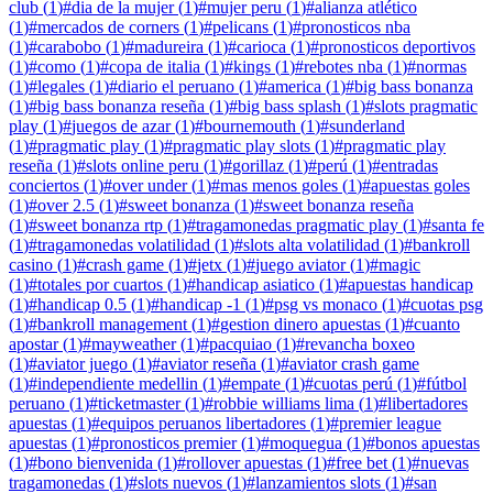
club
(
1
)
#
dia de la mujer
(
1
)
#
mujer peru
(
1
)
#
alianza atlético
(
1
)
#
mercados de corners
(
1
)
#
pelicans
(
1
)
#
pronosticos nba
(
1
)
#
carabobo
(
1
)
#
madureira
(
1
)
#
carioca
(
1
)
#
pronosticos deportivos
(
1
)
#
como
(
1
)
#
copa de italia
(
1
)
#
kings
(
1
)
#
rebotes nba
(
1
)
#
normas
(
1
)
#
legales
(
1
)
#
diario el peruano
(
1
)
#
america
(
1
)
#
big bass bonanza
(
1
)
#
big bass bonanza reseña
(
1
)
#
big bass splash
(
1
)
#
slots pragmatic
play
(
1
)
#
juegos de azar
(
1
)
#
bournemouth
(
1
)
#
sunderland
(
1
)
#
pragmatic play
(
1
)
#
pragmatic play slots
(
1
)
#
pragmatic play
reseña
(
1
)
#
slots online peru
(
1
)
#
gorillaz
(
1
)
#
perú
(
1
)
#
entradas
conciertos
(
1
)
#
over under
(
1
)
#
mas menos goles
(
1
)
#
apuestas goles
(
1
)
#
over 2.5
(
1
)
#
sweet bonanza
(
1
)
#
sweet bonanza reseña
(
1
)
#
sweet bonanza rtp
(
1
)
#
tragamonedas pragmatic play
(
1
)
#
santa fe
(
1
)
#
tragamonedas volatilidad
(
1
)
#
slots alta volatilidad
(
1
)
#
bankroll
casino
(
1
)
#
crash game
(
1
)
#
jetx
(
1
)
#
juego aviator
(
1
)
#
magic
(
1
)
#
totales por cuartos
(
1
)
#
handicap asiatico
(
1
)
#
apuestas handicap
(
1
)
#
handicap 0.5
(
1
)
#
handicap -1
(
1
)
#
psg vs monaco
(
1
)
#
cuotas psg
(
1
)
#
bankroll management
(
1
)
#
gestion dinero apuestas
(
1
)
#
cuanto
apostar
(
1
)
#
mayweather
(
1
)
#
pacquiao
(
1
)
#
revancha boxeo
(
1
)
#
aviator juego
(
1
)
#
aviator reseña
(
1
)
#
aviator crash game
(
1
)
#
independiente medellin
(
1
)
#
empate
(
1
)
#
cuotas perú
(
1
)
#
fútbol
peruano
(
1
)
#
ticketmaster
(
1
)
#
robbie williams lima
(
1
)
#
libertadores
apuestas
(
1
)
#
equipos peruanos libertadores
(
1
)
#
premier league
apuestas
(
1
)
#
pronosticos premier
(
1
)
#
moquegua
(
1
)
#
bonos apuestas
(
1
)
#
bono bienvenida
(
1
)
#
rollover apuestas
(
1
)
#
free bet
(
1
)
#
nuevas
tragamonedas
(
1
)
#
slots nuevos
(
1
)
#
lanzamientos slots
(
1
)
#
san