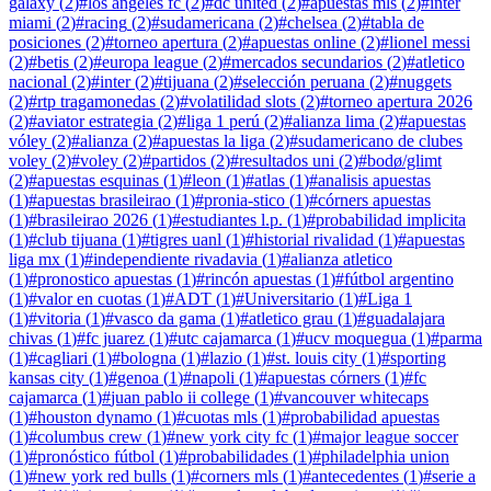
galaxy
(
2
)
#
los angeles fc
(
2
)
#
dc united
(
2
)
#
apuestas mls
(
2
)
#
inter
miami
(
2
)
#
racing
(
2
)
#
sudamericana
(
2
)
#
chelsea
(
2
)
#
tabla de
posiciones
(
2
)
#
torneo apertura
(
2
)
#
apuestas online
(
2
)
#
lionel messi
(
2
)
#
betis
(
2
)
#
europa league
(
2
)
#
mercados secundarios
(
2
)
#
atletico
nacional
(
2
)
#
inter
(
2
)
#
tijuana
(
2
)
#
selección peruana
(
2
)
#
nuggets
(
2
)
#
rtp tragamonedas
(
2
)
#
volatilidad slots
(
2
)
#
torneo apertura 2026
(
2
)
#
aviator estrategia
(
2
)
#
liga 1 perú
(
2
)
#
alianza lima
(
2
)
#
apuestas
vóley
(
2
)
#
alianza
(
2
)
#
apuestas la liga
(
2
)
#
sudamericano de clubes
voley
(
2
)
#
voley
(
2
)
#
partidos
(
2
)
#
resultados uni
(
2
)
#
bodø/glimt
(
2
)
#
apuestas esquinas
(
1
)
#
leon
(
1
)
#
atlas
(
1
)
#
analisis apuestas
(
1
)
#
apuestas brasileirao
(
1
)
#
pronia-stico
(
1
)
#
córners apuestas
(
1
)
#
brasileirao 2026
(
1
)
#
estudiantes l.p.
(
1
)
#
probabilidad implicita
(
1
)
#
club tijuana
(
1
)
#
tigres uanl
(
1
)
#
historial rivalidad
(
1
)
#
apuestas
liga mx
(
1
)
#
independiente rivadavia
(
1
)
#
alianza atletico
(
1
)
#
pronostico apuestas
(
1
)
#
rincón apuestas
(
1
)
#
fútbol argentino
(
1
)
#
valor en cuotas
(
1
)
#
ADT
(
1
)
#
Universitario
(
1
)
#
Liga 1
(
1
)
#
vitoria
(
1
)
#
vasco da gama
(
1
)
#
atletico grau
(
1
)
#
guadalajara
chivas
(
1
)
#
fc juarez
(
1
)
#
utc cajamarca
(
1
)
#
ucv moquegua
(
1
)
#
parma
(
1
)
#
cagliari
(
1
)
#
bologna
(
1
)
#
lazio
(
1
)
#
st. louis city
(
1
)
#
sporting
kansas city
(
1
)
#
genoa
(
1
)
#
napoli
(
1
)
#
apuestas córners
(
1
)
#
fc
cajamarca
(
1
)
#
juan pablo ii college
(
1
)
#
vancouver whitecaps
(
1
)
#
houston dynamo
(
1
)
#
cuotas mls
(
1
)
#
probabilidad apuestas
(
1
)
#
columbus crew
(
1
)
#
new york city fc
(
1
)
#
major league soccer
(
1
)
#
pronóstico fútbol
(
1
)
#
probabilidades
(
1
)
#
philadelphia union
(
1
)
#
new york red bulls
(
1
)
#
corners mls
(
1
)
#
antecedentes
(
1
)
#
serie a