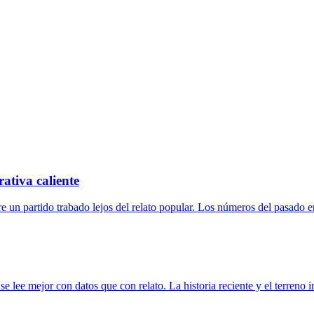
ativa caliente
re un partido trabado lejos del relato popular. Los números del pasado enf
se lee mejor con datos que con relato. La historia reciente y el terreno 