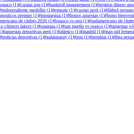
monaco
(
1
)
#
cuotas psg
(
1
)
#
bankroll management
(
1
)
#
gestion dinero apu
#
independiente medellin
(
1
)
#
empate
(
1
)
#
cuotas perú
(
1
)
#
fútbol peruan
onosticos premier
(
1
)
#
moquegua
(
1
)
#
bonos apuestas
(
1
)
#
bono bienven
mericano de clubes 2026
(
1
)
#
osasco vs sesi
(
1
)
#
sudamericano de clube
co clippers lakers
(
1
)
#
osasuna
(
1
)
#
san martín vs osasco
(
1
)
#
apuestas v
1
)
#
apuestas deportivas perú
(
1
)
#
atletico
(
1
)
#
madrid
(
1
)
#
man utd femen
#
noticias deportivas
(
1
)
#
galatasaray
(
1
)
#
psg
(
1
)
#
geminis
(
1
)
#
liga peru