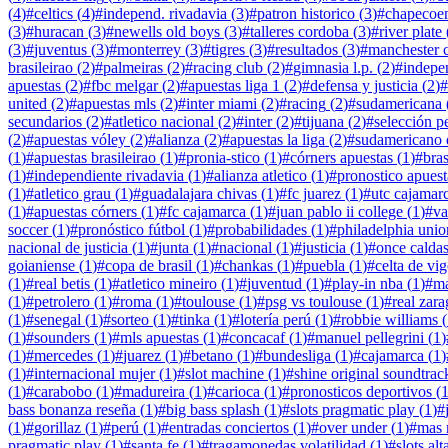
(
4
)
#
celtics
(
4
)
#
independ. rivadavia
(
3
)
#
patron historico
(
3
)
#
chapecoen
(
3
)
#
huracan
(
3
)
#
newells old boys
(
3
)
#
talleres cordoba
(
3
)
#
river plate
(
3
)
#
juventus
(
3
)
#
monterrey
(
3
)
#
tigres
(
3
)
#
resultados
(
3
)
#
manchester c
brasileirao
(
2
)
#
palmeiras
(
2
)
#
racing club
(
2
)
#
gimnasia l.p.
(
2
)
#
indepe
apuestas
(
2
)
#
fbc melgar
(
2
)
#
apuestas liga 1
(
2
)
#
defensa y justicia
(
2
)
#
united
(
2
)
#
apuestas mls
(
2
)
#
inter miami
(
2
)
#
racing
(
2
)
#
sudamericana
secundarios
(
2
)
#
atletico nacional
(
2
)
#
inter
(
2
)
#
tijuana
(
2
)
#
selección p
(
2
)
#
apuestas vóley
(
2
)
#
alianza
(
2
)
#
apuestas la liga
(
2
)
#
sudamericano 
(
1
)
#
apuestas brasileirao
(
1
)
#
pronia-stico
(
1
)
#
córners apuestas
(
1
)
#
bra
(
1
)
#
independiente rivadavia
(
1
)
#
alianza atletico
(
1
)
#
pronostico apuest
(
1
)
#
atletico grau
(
1
)
#
guadalajara chivas
(
1
)
#
fc juarez
(
1
)
#
utc cajamar
(
1
)
#
apuestas córners
(
1
)
#
fc cajamarca
(
1
)
#
juan pablo ii college
(
1
)
#
va
soccer
(
1
)
#
pronóstico fútbol
(
1
)
#
probabilidades
(
1
)
#
philadelphia unio
nacional de justicia
(
1
)
#
junta
(
1
)
#
nacional
(
1
)
#
justicia
(
1
)
#
once calda
goianiense
(
1
)
#
copa de brasil
(
1
)
#
chankas
(
1
)
#
puebla
(
1
)
#
celta de vi
(
1
)
#
real betis
(
1
)
#
atletico mineiro
(
1
)
#
juventud
(
1
)
#
play-in nba
(
1
)
#
ma
(
1
)
#
petrolero
(
1
)
#
roma
(
1
)
#
toulouse
(
1
)
#
psg vs toulouse
(
1
)
#
real zar
(
1
)
#
senegal
(
1
)
#
sorteo
(
1
)
#
tinka
(
1
)
#
lotería perú
(
1
)
#
robbie williams
(
(
1
)
#
sounders
(
1
)
#
mls apuestas
(
1
)
#
concacaf
(
1
)
#
manuel pellegrini
(
1
)
(
1
)
#
mercedes
(
1
)
#
juarez
(
1
)
#
betano
(
1
)
#
bundesliga
(
1
)
#
cajamarca
(
1
)
(
1
)
#
internacional mujer
(
1
)
#
slot machine
(
1
)
#
shine original soundtrac
(
1
)
#
carabobo
(
1
)
#
madureira
(
1
)
#
carioca
(
1
)
#
pronosticos deportivos
(
bass bonanza reseña
(
1
)
#
big bass splash
(
1
)
#
slots pragmatic play
(
1
)
#
(
1
)
#
gorillaz
(
1
)
#
perú
(
1
)
#
entradas conciertos
(
1
)
#
over under
(
1
)
#
mas 
pragmatic play
(
1
)
#
santa fe
(
1
)
#
tragamonedas volatilidad
(
1
)
#
slots alt