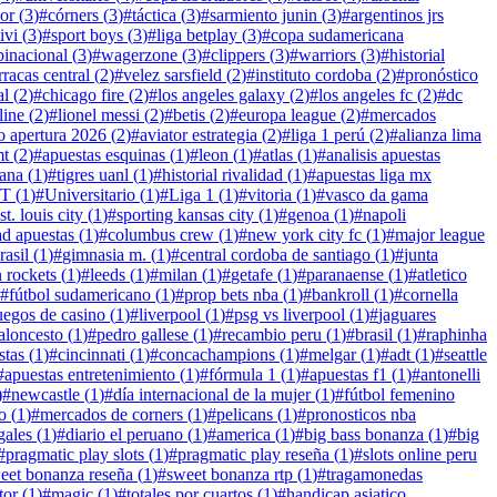
lor
(
3
)
#
córners
(
3
)
#
táctica
(
3
)
#
sarmiento junin
(
3
)
#
argentinos jrs
ivi
(
3
)
#
sport boys
(
3
)
#
liga betplay
(
3
)
#
copa sudamericana
binacional
(
3
)
#
wagerzone
(
3
)
#
clippers
(
3
)
#
warriors
(
3
)
#
historial
rracas central
(
2
)
#
velez sarsfield
(
2
)
#
instituto cordoba
(
2
)
#
pronóstico
al
(
2
)
#
chicago fire
(
2
)
#
los angeles galaxy
(
2
)
#
los angeles fc
(
2
)
#
dc
line
(
2
)
#
lionel messi
(
2
)
#
betis
(
2
)
#
europa league
(
2
)
#
mercados
o apertura 2026
(
2
)
#
aviator estrategia
(
2
)
#
liga 1 perú
(
2
)
#
alianza lima
mt
(
2
)
#
apuestas esquinas
(
1
)
#
leon
(
1
)
#
atlas
(
1
)
#
analisis apuestas
uana
(
1
)
#
tigres uanl
(
1
)
#
historial rivalidad
(
1
)
#
apuestas liga mx
T
(
1
)
#
Universitario
(
1
)
#
Liga 1
(
1
)
#
vitoria
(
1
)
#
vasco da gama
st. louis city
(
1
)
#
sporting kansas city
(
1
)
#
genoa
(
1
)
#
napoli
ad apuestas
(
1
)
#
columbus crew
(
1
)
#
new york city fc
(
1
)
#
major league
rasil
(
1
)
#
gimnasia m.
(
1
)
#
central cordoba de santiago
(
1
)
#
junta
 rockets
(
1
)
#
leeds
(
1
)
#
milan
(
1
)
#
getafe
(
1
)
#
paranaense
(
1
)
#
atletico
#
fútbol sudamericano
(
1
)
#
prop bets nba
(
1
)
#
bankroll
(
1
)
#
cornella
uegos de casino
(
1
)
#
liverpool
(
1
)
#
psg vs liverpool
(
1
)
#
jaguares
aloncesto
(
1
)
#
pedro gallese
(
1
)
#
recambio peru
(
1
)
#
brasil
(
1
)
#
raphinha
stas
(
1
)
#
cincinnati
(
1
)
#
concachampions
(
1
)
#
melgar
(
1
)
#
adt
(
1
)
#
seattle
#
apuestas entretenimiento
(
1
)
#
fórmula 1
(
1
)
#
apuestas f1
(
1
)
#
antonelli
)
#
newcastle
(
1
)
#
día internacional de la mujer
(
1
)
#
fútbol femenino
co
(
1
)
#
mercados de corners
(
1
)
#
pelicans
(
1
)
#
pronosticos nba
gales
(
1
)
#
diario el peruano
(
1
)
#
america
(
1
)
#
big bass bonanza
(
1
)
#
big
#
pragmatic play slots
(
1
)
#
pragmatic play reseña
(
1
)
#
slots online peru
eet bonanza reseña
(
1
)
#
sweet bonanza rtp
(
1
)
#
tragamonedas
tor
(
1
)
#
magic
(
1
)
#
totales por cuartos
(
1
)
#
handicap asiatico