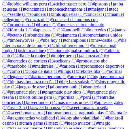
(
1
)
#
robbie williams peru
(
1
)
#
ticketmaster peru
(
1
)
#
pistons
(
1
)
#
nba
apuestas
(
1
)
#
cincinnati
(
1
)
#
concachampions
(
1
)
#
melgar
(
1
)
#
adt
(
1
)
#
seattle
(
1
)
#
sounders
(
1
)
#
mls apuestas
(
1
)
#
concacaf
(
1
)
#
manuel
pellegrini
(
1
)
#
cruz azul
(
1
)
#
concacaf champions cup
(
1
)
#
pronósticos
(
1
)
#
bravos
(
1
)
#
apuestas entretenimiento
(
1
)
#
fórmula 1
(
1
)
#
apuestas f1
(
1
)
#
antonelli
(
1
)
#
mercedes
(
1
)
#
juarez
(
1
)
#
betano
(
1
)
#
bundesliga
(
1
)
#
cajamarca
(
1
)
#
comerciantes unidos
(
1
)
#
timberwolves
(
1
)
#
nba hoy
(
1
)
#
champions
(
1
)
#
newcastle
(
1
)
#
día
internacional de la mujer
(
1
)
#
fútbol femenino
(
1
)
#
internacional
mujer
(
1
)
#
slot machine
(
1
)
#
shine original soundtrack
(
1
)
#
athletic
club
(
1
)
#
dia de la mujer
(
1
)
#
mujer peru
(
1
)
#
alianza atlético
(
1
)
#
mercados de corners
(
1
)
#
pelicans
(
1
)
#
pronosticos nba
(
1
)
#
carabobo
(
1
)
#
madureira
(
1
)
#
carioca
(
1
)
#
pronosticos deportivos
(
1
)
#
como
(
1
)
#
copa de italia
(
1
)
#
kings
(
1
)
#
rebotes nba
(
1
)
#
normas
(
1
)
#
legales
(
1
)
#
diario el peruano
(
1
)
#
america
(
1
)
#
big bass bonanza
(
1
)
#
big bass bonanza reseña
(
1
)
#
big bass splash
(
1
)
#
slots pragmatic
play
(
1
)
#
juegos de azar
(
1
)
#
bournemouth
(
1
)
#
sunderland
(
1
)
#
pragmatic play
(
1
)
#
pragmatic play slots
(
1
)
#
pragmatic play
reseña
(
1
)
#
slots online peru
(
1
)
#
gorillaz
(
1
)
#
perú
(
1
)
#
entradas
conciertos
(
1
)
#
over under
(
1
)
#
mas menos goles
(
1
)
#
apuestas goles
(
1
)
#
over 2.5
(
1
)
#
sweet bonanza
(
1
)
#
sweet bonanza reseña
(
1
)
#
sweet bonanza rtp
(
1
)
#
tragamonedas pragmatic play
(
1
)
#
santa fe
(
1
)
#
tragamonedas volatilidad
(
1
)
#
slots alta volatilidad
(
1
)
#
bankroll
casino
(
1
)
#
crash game
(
1
)
#
jetx
(
1
)
#
juego aviator
(
1
)
#
magic
(
1
)
#
totales por cuartos
(
1
)
#
handicap asiatico
(
1
)
#
apuestas handicap