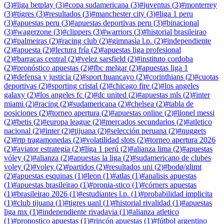
(
3
)
#
liga betplay
(
3
)
#
copa sudamericana
(
3
)
#
juventus
(
3
)
#
monterrey
(
3
)
#
tigres
(
3
)
#
resultados
(
3
)
#
manchester city
(
3
)
#
liga 1 peru
(
3
)
#
apuestas peru
(
3
)
#
apuestas deportivas peru
(
3
)
#
binacional
(
3
)
#
wagerzone
(
3
)
#
clippers
(
3
)
#
warriors
(
3
)
#
historial brasileirao
(
2
)
#
palmeiras
(
2
)
#
racing club
(
2
)
#
gimnasia l.p.
(
2
)
#
independiente
(
2
)
#
apuesta
(
2
)
#
lectura fría
(
2
)
#
apuestas liga profesional
(
2
)
#
barracas central
(
2
)
#
velez sarsfield
(
2
)
#
instituto cordoba
(
2
)
#
pronóstico apuestas
(
2
)
#
fbc melgar
(
2
)
#
apuestas liga 1
(
2
)
#
defensa y justicia
(
2
)
#
sport huancayo
(
2
)
#
corinthians
(
2
)
#
cuotas
deportivas
(
2
)
#
sporting cristal
(
2
)
#
chicago fire
(
2
)
#
los angeles
galaxy
(
2
)
#
los angeles fc
(
2
)
#
dc united
(
2
)
#
apuestas mls
(
2
)
#
inter
miami
(
2
)
#
racing
(
2
)
#
sudamericana
(
2
)
#
chelsea
(
2
)
#
tabla de
posiciones
(
2
)
#
torneo apertura
(
2
)
#
apuestas online
(
2
)
#
lionel messi
(
2
)
#
betis
(
2
)
#
europa league
(
2
)
#
mercados secundarios
(
2
)
#
atletico
nacional
(
2
)
#
inter
(
2
)
#
tijuana
(
2
)
#
selección peruana
(
2
)
#
nuggets
(
2
)
#
rtp tragamonedas
(
2
)
#
volatilidad slots
(
2
)
#
torneo apertura 2026
(
2
)
#
aviator estrategia
(
2
)
#
liga 1 perú
(
2
)
#
alianza lima
(
2
)
#
apuestas
vóley
(
2
)
#
alianza
(
2
)
#
apuestas la liga
(
2
)
#
sudamericano de clubes
voley
(
2
)
#
voley
(
2
)
#
partidos
(
2
)
#
resultados uni
(
2
)
#
bodø/glimt
(
2
)
#
apuestas esquinas
(
1
)
#
leon
(
1
)
#
atlas
(
1
)
#
analisis apuestas
(
1
)
#
apuestas brasileirao
(
1
)
#
pronia-stico
(
1
)
#
córners apuestas
(
1
)
#
brasileirao 2026
(
1
)
#
estudiantes l.p.
(
1
)
#
probabilidad implicita
(
1
)
#
club tijuana
(
1
)
#
tigres uanl
(
1
)
#
historial rivalidad
(
1
)
#
apuestas
liga mx
(
1
)
#
independiente rivadavia
(
1
)
#
alianza atletico
(
1
)
#
pronostico apuestas
(
1
)
#
rincón apuestas
(
1
)
#
fútbol argentino