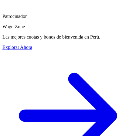
Patrocinador
WagerZone
Las mejores cuotas y bonos de bienvenida en Perú.
Explorar Ahora