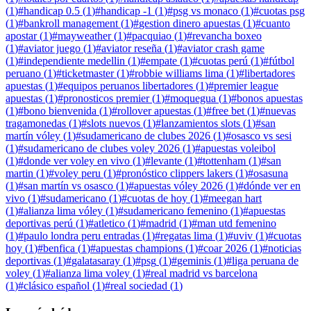
(
1
)
#
handicap 0.5
(
1
)
#
handicap -1
(
1
)
#
psg vs monaco
(
1
)
#
cuotas psg
(
1
)
#
bankroll management
(
1
)
#
gestion dinero apuestas
(
1
)
#
cuanto
apostar
(
1
)
#
mayweather
(
1
)
#
pacquiao
(
1
)
#
revancha boxeo
(
1
)
#
aviator juego
(
1
)
#
aviator reseña
(
1
)
#
aviator crash game
(
1
)
#
independiente medellin
(
1
)
#
empate
(
1
)
#
cuotas perú
(
1
)
#
fútbol
peruano
(
1
)
#
ticketmaster
(
1
)
#
robbie williams lima
(
1
)
#
libertadores
apuestas
(
1
)
#
equipos peruanos libertadores
(
1
)
#
premier league
apuestas
(
1
)
#
pronosticos premier
(
1
)
#
moquegua
(
1
)
#
bonos apuestas
(
1
)
#
bono bienvenida
(
1
)
#
rollover apuestas
(
1
)
#
free bet
(
1
)
#
nuevas
tragamonedas
(
1
)
#
slots nuevos
(
1
)
#
lanzamientos slots
(
1
)
#
san
martín vóley
(
1
)
#
sudamericano de clubes 2026
(
1
)
#
osasco vs sesi
(
1
)
#
sudamericano de clubes voley 2026
(
1
)
#
apuestas voleibol
(
1
)
#
donde ver voley en vivo
(
1
)
#
levante
(
1
)
#
tottenham
(
1
)
#
san
martin
(
1
)
#
voley peru
(
1
)
#
pronóstico clippers lakers
(
1
)
#
osasuna
(
1
)
#
san martín vs osasco
(
1
)
#
apuestas vóley 2026
(
1
)
#
dónde ver en
vivo
(
1
)
#
sudamericano
(
1
)
#
cuotas de hoy
(
1
)
#
meegan hart
(
1
)
#
alianza lima vóley
(
1
)
#
sudamericano femenino
(
1
)
#
apuestas
deportivas perú
(
1
)
#
atletico
(
1
)
#
madrid
(
1
)
#
man utd femenino
(
1
)
#
paulo londra peru entradas
(
1
)
#
regatas lima
(
1
)
#
uviv
(
1
)
#
cuotas
hoy
(
1
)
#
benfica
(
1
)
#
apuestas champions
(
1
)
#
coar 2026
(
1
)
#
noticias
deportivas
(
1
)
#
galatasaray
(
1
)
#
psg
(
1
)
#
geminis
(
1
)
#
liga peruana de
voley
(
1
)
#
alianza lima voley
(
1
)
#
real madrid vs barcelona
(
1
)
#
clásico español
(
1
)
#
real sociedad
(
1
)