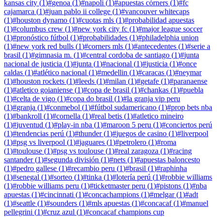
kansas city
(
1
)
#
genoa
(
1
)
#
napoli
(
1
)
#
apuestas córners
(
1
)
#
fc
cajamarca
(
1
)
#
juan pablo ii college
(
1
)
#
vancouver whitecaps
(
1
)
#
houston dynamo
(
1
)
#
cuotas mls
(
1
)
#
probabilidad apuestas
(
1
)
#
columbus crew
(
1
)
#
new york city fc
(
1
)
#
major league soccer
(
1
)
#
pronóstico fútbol
(
1
)
#
probabilidades
(
1
)
#
philadelphia union
(
1
)
#
new york red bulls
(
1
)
#
corners mls
(
1
)
#
antecedentes
(
1
)
#
serie a
brasil
(
1
)
#
gimnasia m.
(
1
)
#
central cordoba de santiago
(
1
)
#
junta
nacional de justicia
(
1
)
#
junta
(
1
)
#
nacional
(
1
)
#
justicia
(
1
)
#
once
caldas
(
1
)
#
atlético nacional
(
1
)
#
medellin
(
1
)
#
caracas
(
1
)
#
neymar
(
1
)
#
houston rockets
(
1
)
#
leeds
(
1
)
#
milan
(
1
)
#
getafe
(
1
)
#
paranaense
(
1
)
#
atletico goianiense
(
1
)
#
copa de brasil
(
1
)
#
chankas
(
1
)
#
puebla
(
1
)
#
celta de vigo
(
1
)
#
copa do brasil
(
1
)
#
la granja vip peru
(
1
)
#
granja
(
1
)
#
conmebol
(
1
)
#
fútbol sudamericano
(
1
)
#
prop bets nba
(
1
)
#
bankroll
(
1
)
#
cornella
(
1
)
#
real betis
(
1
)
#
atletico mineiro
(
1
)
#
juventud
(
1
)
#
play-in nba
(
1
)
#
maroon 5 peru
(
1
)
#
conciertos perú
(
1
)
#
tendencias perú
(
1
)
#
thunder
(
1
)
#
juegos de casino
(
1
)
#
liverpool
(
1
)
#
psg vs liverpool
(
1
)
#
jaguares
(
1
)
#
petrolero
(
1
)
#
roma
(
1
)
#
toulouse
(
1
)
#
psg vs toulouse
(
1
)
#
real zaragoza
(
1
)
#
racing
santander
(
1
)
#
segunda división
(
1
)
#
nets
(
1
)
#
apuestas baloncesto
(
1
)
#
pedro gallese
(
1
)
#
recambio peru
(
1
)
#
brasil
(
1
)
#
raphinha
(
1
)
#
senegal
(
1
)
#
sorteo
(
1
)
#
tinka
(
1
)
#
lotería perú
(
1
)
#
robbie williams
(
1
)
#
robbie williams peru
(
1
)
#
ticketmaster peru
(
1
)
#
pistons
(
1
)
#
nba
apuestas
(
1
)
#
cincinnati
(
1
)
#
concachampions
(
1
)
#
melgar
(
1
)
#
adt
(
1
)
#
seattle
(
1
)
#
sounders
(
1
)
#
mls apuestas
(
1
)
#
concacaf
(
1
)
#
manuel
pellegrini
(
1
)
#
cruz azul
(
1
)
#
concacaf champions cup