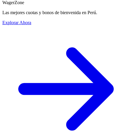
WagerZone
Las mejores cuotas y bonos de bienvenida en Perú.
Explorar Ahora