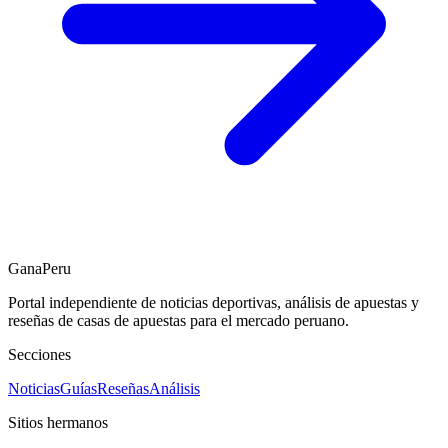
GanaPeru
Portal independiente de noticias deportivas, análisis de apuestas y
reseñas de casas de apuestas para el mercado peruano.
Secciones
Noticias
Guías
Reseñas
Análisis
Sitios hermanos