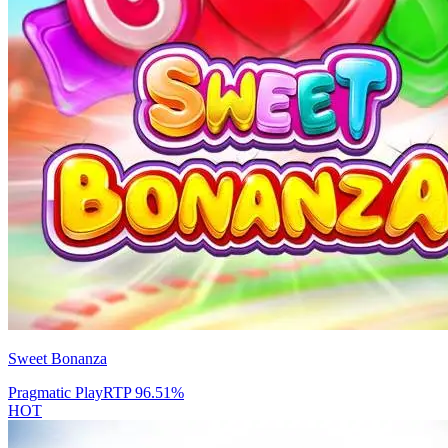
Sweet Bonanza
Pragmatic Play
RTP
96.51
%
HOT