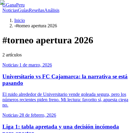
G
GanaPeru
Noticias
Guías
Reseñas
Análisis
Inicio
›
#torneo apertura 2026
#
torneo apertura 2026
2
artículos
Noticias
·
1 de marzo, 2026
Universitario vs FC Cajamarca: la narrativa se está
pasando
El ruido alrededor de Universitario vende goleada segura, pero los
números recientes piden freno. Mi lectura: favorito sí, apuesta ciega
no.
Noticias
·
28 de febrero, 2026
Liga 1: tabla apretada y una decisión incómoda