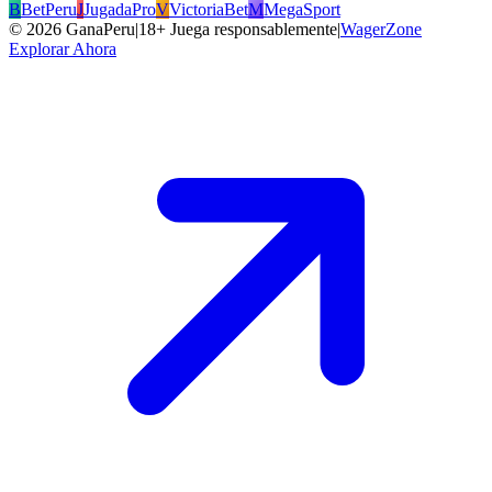
B
BetPeru
J
JugadaPro
V
VictoriaBet
M
MegaSport
©
2026
GanaPeru
|
18+ Juega responsablemente
|
WagerZone
Explorar Ahora