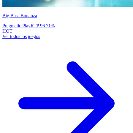
Big Bass Bonanza
Pragmatic Play
RTP
96.71
%
HOT
Ver todos los juegos