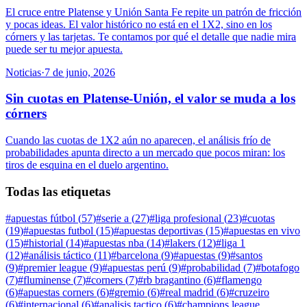
El cruce entre Platense y Unión Santa Fe repite un patrón de fricción
y pocas ideas. El valor histórico no está en el 1X2, sino en los
córners y las tarjetas. Te contamos por qué el detalle que nadie mira
puede ser tu mejor apuesta.
Noticias
·
7 de junio, 2026
Sin cuotas en Platense-Unión, el valor se muda a los
córners
Cuando las cuotas de 1X2 aún no aparecen, el análisis frío de
probabilidades apunta directo a un mercado que pocos miran: los
tiros de esquina en el duelo argentino.
Todas las etiquetas
#
apuestas fútbol
(
57
)
#
serie a
(
27
)
#
liga profesional
(
23
)
#
cuotas
(
19
)
#
apuestas futbol
(
15
)
#
apuestas deportivas
(
15
)
#
apuestas en vivo
(
15
)
#
historial
(
14
)
#
apuestas nba
(
14
)
#
lakers
(
12
)
#
liga 1
(
12
)
#
análisis táctico
(
11
)
#
barcelona
(
9
)
#
apuestas
(
9
)
#
santos
(
9
)
#
premier league
(
9
)
#
apuestas perú
(
9
)
#
probabilidad
(
7
)
#
botafogo
(
7
)
#
fluminense
(
7
)
#
corners
(
7
)
#
rb bragantino
(
6
)
#
flamengo
(
6
)
#
apuestas corners
(
6
)
#
gremio
(
6
)
#
real madrid
(
6
)
#
cruzeiro
(
6
)
#
internacional
(
6
)
#
analisis tactico
(
6
)
#
champions league