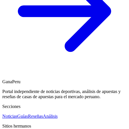
GanaPeru
Portal independiente de noticias deportivas, análisis de apuestas y
reseñas de casas de apuestas para el mercado peruano.
Secciones
Noticias
Guías
Reseñas
Análisis
Sitios hermanos