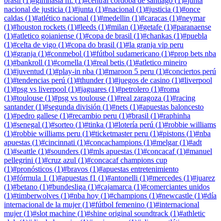
brasil
(
1
)
#
gimnasia m.
(
1
)
#
central cordoba de santiago
(
1
)
#
junta
nacional de justicia
(
1
)
#
junta
(
1
)
#
nacional
(
1
)
#
justicia
(
1
)
#
once
caldas
(
1
)
#
atlético nacional
(
1
)
#
medellin
(
1
)
#
caracas
(
1
)
#
neymar
(
1
)
#
houston rockets
(
1
)
#
leeds
(
1
)
#
milan
(
1
)
#
getafe
(
1
)
#
paranaense
(
1
)
#
atletico goianiense
(
1
)
#
copa de brasil
(
1
)
#
chankas
(
1
)
#
puebla
(
1
)
#
celta de vigo
(
1
)
#
copa do brasil
(
1
)
#
la granja vip peru
(
1
)
#
granja
(
1
)
#
conmebol
(
1
)
#
fútbol sudamericano
(
1
)
#
prop bets nba
(
1
)
#
bankroll
(
1
)
#
cornella
(
1
)
#
real betis
(
1
)
#
atletico mineiro
(
1
)
#
juventud
(
1
)
#
play-in nba
(
1
)
#
maroon 5 peru
(
1
)
#
conciertos perú
(
1
)
#
tendencias perú
(
1
)
#
thunder
(
1
)
#
juegos de casino
(
1
)
#
liverpool
(
1
)
#
psg vs liverpool
(
1
)
#
jaguares
(
1
)
#
petrolero
(
1
)
#
roma
(
1
)
#
toulouse
(
1
)
#
psg vs toulouse
(
1
)
#
real zaragoza
(
1
)
#
racing
santander
(
1
)
#
segunda división
(
1
)
#
nets
(
1
)
#
apuestas baloncesto
(
1
)
#
pedro gallese
(
1
)
#
recambio peru
(
1
)
#
brasil
(
1
)
#
raphinha
(
1
)
#
senegal
(
1
)
#
sorteo
(
1
)
#
tinka
(
1
)
#
lotería perú
(
1
)
#
robbie williams
(
1
)
#
robbie williams peru
(
1
)
#
ticketmaster peru
(
1
)
#
pistons
(
1
)
#
nba
apuestas
(
1
)
#
cincinnati
(
1
)
#
concachampions
(
1
)
#
melgar
(
1
)
#
adt
(
1
)
#
seattle
(
1
)
#
sounders
(
1
)
#
mls apuestas
(
1
)
#
concacaf
(
1
)
#
manuel
pellegrini
(
1
)
#
cruz azul
(
1
)
#
concacaf champions cup
(
1
)
#
pronósticos
(
1
)
#
bravos
(
1
)
#
apuestas entretenimiento
(
1
)
#
fórmula 1
(
1
)
#
apuestas f1
(
1
)
#
antonelli
(
1
)
#
mercedes
(
1
)
#
juarez
(
1
)
#
betano
(
1
)
#
bundesliga
(
1
)
#
cajamarca
(
1
)
#
comerciantes unidos
(
1
)
#
timberwolves
(
1
)
#
nba hoy
(
1
)
#
champions
(
1
)
#
newcastle
(
1
)
#
día
internacional de la mujer
(
1
)
#
fútbol femenino
(
1
)
#
internacional
mujer
(
1
)
#
slot machine
(
1
)
#
shine original soundtrack
(
1
)
#
athletic