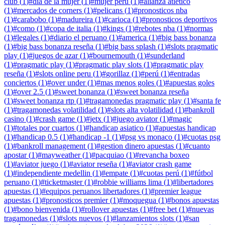
club
(
1
)
#
dia de la mujer
(
1
)
#
mujer peru
(
1
)
#
alianza atlético
(
1
)
#
mercados de corners
(
1
)
#
pelicans
(
1
)
#
pronosticos nba
(
1
)
#
carabobo
(
1
)
#
madureira
(
1
)
#
carioca
(
1
)
#
pronosticos deportivos
(
1
)
#
como
(
1
)
#
copa de italia
(
1
)
#
kings
(
1
)
#
rebotes nba
(
1
)
#
normas
(
1
)
#
legales
(
1
)
#
diario el peruano
(
1
)
#
america
(
1
)
#
big bass bonanza
(
1
)
#
big bass bonanza reseña
(
1
)
#
big bass splash
(
1
)
#
slots pragmatic
play
(
1
)
#
juegos de azar
(
1
)
#
bournemouth
(
1
)
#
sunderland
(
1
)
#
pragmatic play
(
1
)
#
pragmatic play slots
(
1
)
#
pragmatic play
reseña
(
1
)
#
slots online peru
(
1
)
#
gorillaz
(
1
)
#
perú
(
1
)
#
entradas
conciertos
(
1
)
#
over under
(
1
)
#
mas menos goles
(
1
)
#
apuestas goles
(
1
)
#
over 2.5
(
1
)
#
sweet bonanza
(
1
)
#
sweet bonanza reseña
(
1
)
#
sweet bonanza rtp
(
1
)
#
tragamonedas pragmatic play
(
1
)
#
santa fe
(
1
)
#
tragamonedas volatilidad
(
1
)
#
slots alta volatilidad
(
1
)
#
bankroll
casino
(
1
)
#
crash game
(
1
)
#
jetx
(
1
)
#
juego aviator
(
1
)
#
magic
(
1
)
#
totales por cuartos
(
1
)
#
handicap asiatico
(
1
)
#
apuestas handicap
(
1
)
#
handicap 0.5
(
1
)
#
handicap -1
(
1
)
#
psg vs monaco
(
1
)
#
cuotas psg
(
1
)
#
bankroll management
(
1
)
#
gestion dinero apuestas
(
1
)
#
cuanto
apostar
(
1
)
#
mayweather
(
1
)
#
pacquiao
(
1
)
#
revancha boxeo
(
1
)
#
aviator juego
(
1
)
#
aviator reseña
(
1
)
#
aviator crash game
(
1
)
#
independiente medellin
(
1
)
#
empate
(
1
)
#
cuotas perú
(
1
)
#
fútbol
peruano
(
1
)
#
ticketmaster
(
1
)
#
robbie williams lima
(
1
)
#
libertadores
apuestas
(
1
)
#
equipos peruanos libertadores
(
1
)
#
premier league
apuestas
(
1
)
#
pronosticos premier
(
1
)
#
moquegua
(
1
)
#
bonos apuestas
(
1
)
#
bono bienvenida
(
1
)
#
rollover apuestas
(
1
)
#
free bet
(
1
)
#
nuevas
tragamonedas
(
1
)
#
slots nuevos
(
1
)
#
lanzamientos slots
(
1
)
#
san