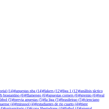
orial
(
14
)
#
apuestas nba
(
14
)
#
lakers
(
12
)
#
liga 1
(
12
)
#
análisis táctico
rb bragantino
(
6
)
#
flamengo
(
6
)
#
apuestas corners
(
6
)
#
gremio
(
6
)
#
real
útbol
(
5
)
#
previa apuestas
(
5
)
#
la liga
(
5
)
#
brasileirao
(
5
)
#
cienciano
anaense
(
4
)
#
mirassol
(
4
)
#
estudiantes de rio cuarto
(
4
)
#
tigre
(
4
)
#
universitario
(
4
)
#
copa libertadores
(
4
)
#
futbol
(
4
)
#
arsenal