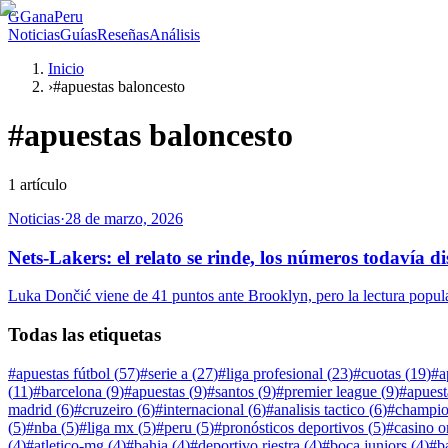
G
GanaPeru
Noticias
Guías
Reseñas
Análisis
Inicio
›
#apuestas baloncesto
#
apuestas baloncesto
1
artículo
Noticias
·
28 de marzo, 2026
Nets-Lakers: el relato se rinde, los números todavía d
Luka Dončić viene de 41 puntos ante Brooklyn, pero la lectura popula
Todas las etiquetas
#
apuestas fútbol
(
57
)
#
serie a
(
27
)
#
liga profesional
(
23
)
#
cuotas
(
19
)
#
a
(
11
)
#
barcelona
(
9
)
#
apuestas
(
9
)
#
santos
(
9
)
#
premier league
(
9
)
#
apuest
madrid
(
6
)
#
cruzeiro
(
6
)
#
internacional
(
6
)
#
analisis tactico
(
6
)
#
champio
(
5
)
#
nba
(
5
)
#
liga mx
(
5
)
#
peru
(
5
)
#
pronósticos deportivos
(
5
)
#
casino o
(
4
)
#
atletico-mg
(
4
)
#
bahia
(
4
)
#
deportivo riestra
(
4
)
#
boca juniors
(
4
)
#
b