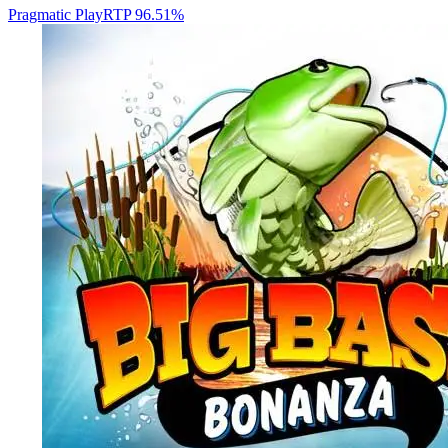
Pragmatic Play
RTP
96.51
%