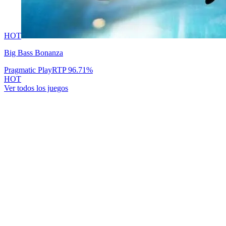
HOT
Big Bass Bonanza
Pragmatic Play
RTP
96.71
%
HOT
Ver todos los juegos