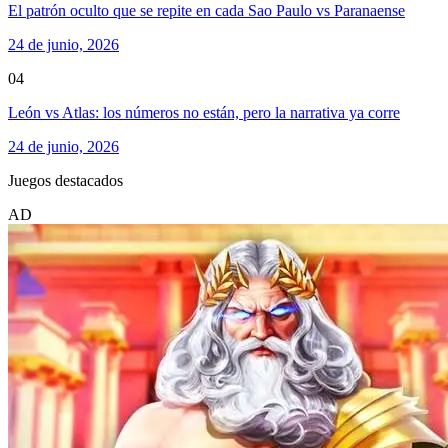
El patrón oculto que se repite en cada Sao Paulo vs Paranaense
24 de junio, 2026
04
León vs Atlas: los números no están, pero la narrativa ya corre
24 de junio, 2026
Juegos destacados
AD