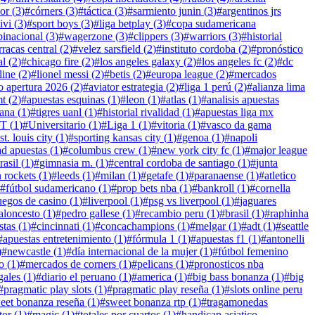
lor
(
3
)
#
córners
(
3
)
#
táctica
(
3
)
#
sarmiento junin
(
3
)
#
argentinos jrs
ivi
(
3
)
#
sport boys
(
3
)
#
liga betplay
(
3
)
#
copa sudamericana
binacional
(
3
)
#
wagerzone
(
3
)
#
clippers
(
3
)
#
warriors
(
3
)
#
historial
rracas central
(
2
)
#
velez sarsfield
(
2
)
#
instituto cordoba
(
2
)
#
pronóstico
al
(
2
)
#
chicago fire
(
2
)
#
los angeles galaxy
(
2
)
#
los angeles fc
(
2
)
#
dc
line
(
2
)
#
lionel messi
(
2
)
#
betis
(
2
)
#
europa league
(
2
)
#
mercados
o apertura 2026
(
2
)
#
aviator estrategia
(
2
)
#
liga 1 perú
(
2
)
#
alianza lima
mt
(
2
)
#
apuestas esquinas
(
1
)
#
leon
(
1
)
#
atlas
(
1
)
#
analisis apuestas
uana
(
1
)
#
tigres uanl
(
1
)
#
historial rivalidad
(
1
)
#
apuestas liga mx
T
(
1
)
#
Universitario
(
1
)
#
Liga 1
(
1
)
#
vitoria
(
1
)
#
vasco da gama
st. louis city
(
1
)
#
sporting kansas city
(
1
)
#
genoa
(
1
)
#
napoli
ad apuestas
(
1
)
#
columbus crew
(
1
)
#
new york city fc
(
1
)
#
major league
rasil
(
1
)
#
gimnasia m.
(
1
)
#
central cordoba de santiago
(
1
)
#
junta
 rockets
(
1
)
#
leeds
(
1
)
#
milan
(
1
)
#
getafe
(
1
)
#
paranaense
(
1
)
#
atletico
#
fútbol sudamericano
(
1
)
#
prop bets nba
(
1
)
#
bankroll
(
1
)
#
cornella
uegos de casino
(
1
)
#
liverpool
(
1
)
#
psg vs liverpool
(
1
)
#
jaguares
aloncesto
(
1
)
#
pedro gallese
(
1
)
#
recambio peru
(
1
)
#
brasil
(
1
)
#
raphinha
stas
(
1
)
#
cincinnati
(
1
)
#
concachampions
(
1
)
#
melgar
(
1
)
#
adt
(
1
)
#
seattle
#
apuestas entretenimiento
(
1
)
#
fórmula 1
(
1
)
#
apuestas f1
(
1
)
#
antonelli
)
#
newcastle
(
1
)
#
día internacional de la mujer
(
1
)
#
fútbol femenino
co
(
1
)
#
mercados de corners
(
1
)
#
pelicans
(
1
)
#
pronosticos nba
gales
(
1
)
#
diario el peruano
(
1
)
#
america
(
1
)
#
big bass bonanza
(
1
)
#
big
#
pragmatic play slots
(
1
)
#
pragmatic play reseña
(
1
)
#
slots online peru
eet bonanza reseña
(
1
)
#
sweet bonanza rtp
(
1
)
#
tragamonedas
tor
(
1
)
#
magic
(
1
)
#
totales por cuartos
(
1
)
#
handicap asiatico