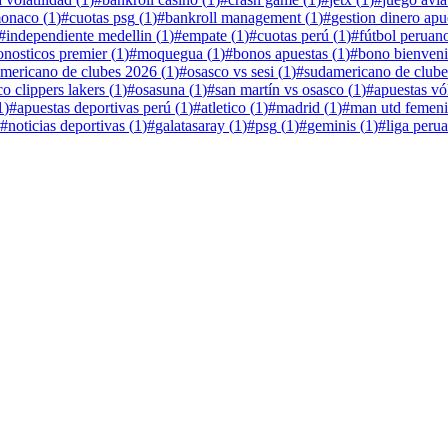
monaco
(
1
)
#
cuotas psg
(
1
)
#
bankroll management
(
1
)
#
gestion dinero apu
#
independiente medellin
(
1
)
#
empate
(
1
)
#
cuotas perú
(
1
)
#
fútbol peruan
onosticos premier
(
1
)
#
moquegua
(
1
)
#
bonos apuestas
(
1
)
#
bono bienven
mericano de clubes 2026
(
1
)
#
osasco vs sesi
(
1
)
#
sudamericano de clube
co clippers lakers
(
1
)
#
osasuna
(
1
)
#
san martín vs osasco
(
1
)
#
apuestas v
1
)
#
apuestas deportivas perú
(
1
)
#
atletico
(
1
)
#
madrid
(
1
)
#
man utd femen
#
noticias deportivas
(
1
)
#
galatasaray
(
1
)
#
psg
(
1
)
#
geminis
(
1
)
#
liga peru