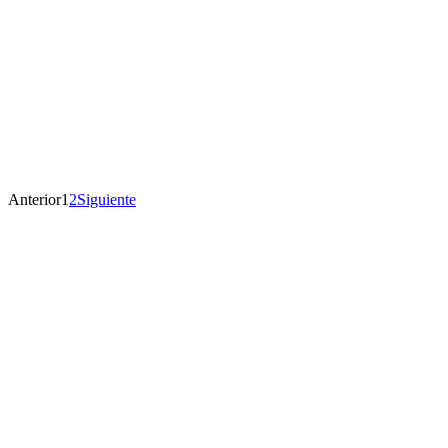
Anterior
1
2
Siguiente