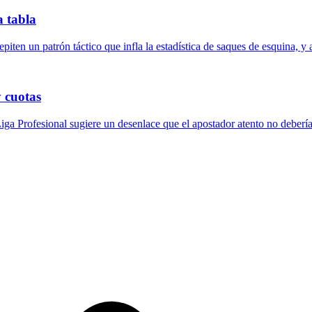
a tabla
epiten un patrón táctico que infla la estadística de saques de esquina, y
y cuotas
la Liga Profesional sugiere un desenlace que el apostador atento no deber