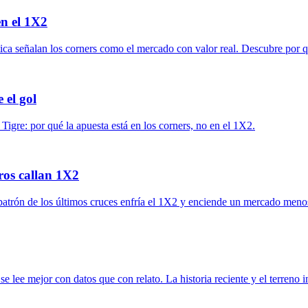
en el 1X2
áctica señalan los corners como el mercado con valor real. Descubre por q
 el gol
igre: por qué la apuesta está en los corners, no en el 1X2.
eros callan 1X2
l patrón de los últimos cruces enfría el 1X2 y enciende un mercado menos
se lee mejor con datos que con relato. La historia reciente y el terreno 