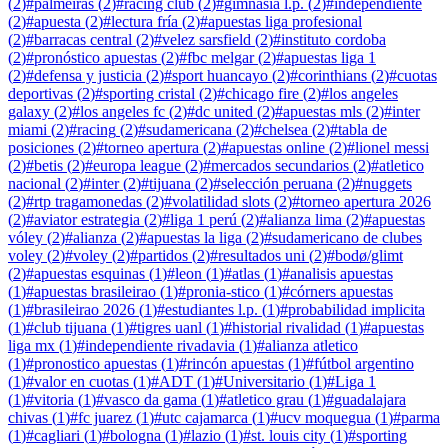
(
2
)
#
palmeiras
(
2
)
#
racing club
(
2
)
#
gimnasia l.p.
(
2
)
#
independiente
(
2
)
#
apuesta
(
2
)
#
lectura fría
(
2
)
#
apuestas liga profesional
(
2
)
#
barracas central
(
2
)
#
velez sarsfield
(
2
)
#
instituto cordoba
(
2
)
#
pronóstico apuestas
(
2
)
#
fbc melgar
(
2
)
#
apuestas liga 1
(
2
)
#
defensa y justicia
(
2
)
#
sport huancayo
(
2
)
#
corinthians
(
2
)
#
cuotas
deportivas
(
2
)
#
sporting cristal
(
2
)
#
chicago fire
(
2
)
#
los angeles
galaxy
(
2
)
#
los angeles fc
(
2
)
#
dc united
(
2
)
#
apuestas mls
(
2
)
#
inter
miami
(
2
)
#
racing
(
2
)
#
sudamericana
(
2
)
#
chelsea
(
2
)
#
tabla de
posiciones
(
2
)
#
torneo apertura
(
2
)
#
apuestas online
(
2
)
#
lionel messi
(
2
)
#
betis
(
2
)
#
europa league
(
2
)
#
mercados secundarios
(
2
)
#
atletico
nacional
(
2
)
#
inter
(
2
)
#
tijuana
(
2
)
#
selección peruana
(
2
)
#
nuggets
(
2
)
#
rtp tragamonedas
(
2
)
#
volatilidad slots
(
2
)
#
torneo apertura 2026
(
2
)
#
aviator estrategia
(
2
)
#
liga 1 perú
(
2
)
#
alianza lima
(
2
)
#
apuestas
vóley
(
2
)
#
alianza
(
2
)
#
apuestas la liga
(
2
)
#
sudamericano de clubes
voley
(
2
)
#
voley
(
2
)
#
partidos
(
2
)
#
resultados uni
(
2
)
#
bodø/glimt
(
2
)
#
apuestas esquinas
(
1
)
#
leon
(
1
)
#
atlas
(
1
)
#
analisis apuestas
(
1
)
#
apuestas brasileirao
(
1
)
#
pronia-stico
(
1
)
#
córners apuestas
(
1
)
#
brasileirao 2026
(
1
)
#
estudiantes l.p.
(
1
)
#
probabilidad implicita
(
1
)
#
club tijuana
(
1
)
#
tigres uanl
(
1
)
#
historial rivalidad
(
1
)
#
apuestas
liga mx
(
1
)
#
independiente rivadavia
(
1
)
#
alianza atletico
(
1
)
#
pronostico apuestas
(
1
)
#
rincón apuestas
(
1
)
#
fútbol argentino
(
1
)
#
valor en cuotas
(
1
)
#
ADT
(
1
)
#
Universitario
(
1
)
#
Liga 1
(
1
)
#
vitoria
(
1
)
#
vasco da gama
(
1
)
#
atletico grau
(
1
)
#
guadalajara
chivas
(
1
)
#
fc juarez
(
1
)
#
utc cajamarca
(
1
)
#
ucv moquegua
(
1
)
#
parma
(
1
)
#
cagliari
(
1
)
#
bologna
(
1
)
#
lazio
(
1
)
#
st. louis city
(
1
)
#
sporting