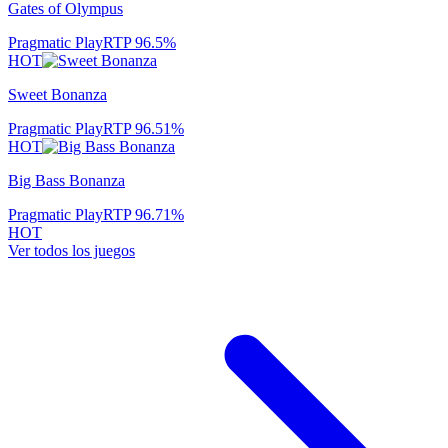
Gates of Olympus
Pragmatic Play
RTP
96.5
%
HOT
Sweet Bonanza
Pragmatic Play
RTP
96.51
%
HOT
Big Bass Bonanza
Pragmatic Play
RTP
96.71
%
HOT
Ver todos los juegos