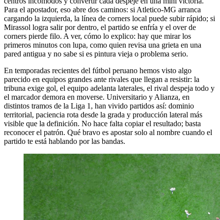
centros incómodos y convertir cada despeje en una mini victoria.
Para el apostador, eso abre dos caminos: si Atletico-MG arranca
cargando la izquierda, la línea de corners local puede subir rápido; si
Mirassol logra salir por dentro, el partido se enfría y el over de
corners pierde filo. A ver, cómo lo explico: hay que mirar los
primeros minutos con lupa, como quien revisa una grieta en una
pared antigua y no sabe si es pintura vieja o problema serio.
En temporadas recientes del fútbol peruano hemos visto algo
parecido en equipos grandes ante rivales que llegan a resistir: la
tribuna exige gol, el equipo adelanta laterales, el rival despeja todo y
el marcador demora en moverse. Universitario y Alianza, en
distintos tramos de la Liga 1, han vivido partidos así: dominio
territorial, paciencia rota desde la grada y producción lateral más
visible que la definición. No hace falta copiar el resultado; basta
reconocer el patrón. Qué bravo es apostar solo al nombre cuando el
partido te está hablando por las bandas.