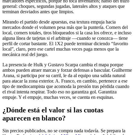
marcadores específicos, porque no toca inventarlos; hablo del trazo
general: choques, segundas jugadas, laterales altos y ataques que
terminan desviados antes que limpios.
Mirando el partido desde apuestas, esa textura empuja hacia
mercados donde el volumen pesa más que la puntería. Corners del
local, corners totales, tiros bloqueados si la casa los ofrece, e incluso
alguna línea de tarjetas si el arbitraje —cuando se conozca— tiene
perfil de cortar bastante. El 1X2 puede terminar diciendo “favorito
local”, claro, pero ese cartel muchas veces paga menos que la
mecánica real del juego.
La presencia de Hulk y Gustavo Scarpa cambia el mapa porque
ambos pueden atraer marcas y forzar defensas a bascular. Guilherme
Arana, si participa por su carril, le da al equipo una salida natural
para atacar la zona exterior. A. Franco, en cambio, pertenece a ese
tipo de mediocampista que acomoda la presión tras pérdida cuando
el rival intenta respirar. Todo eso no garantiza gol. Garantiza
empuje. Y el empuje, muchas veces, se cuenta en esquinas.
¿Dónde está el valor si las cuotas
aparecen en blanco?
Sin precios publicados, no se compra nada todavía. Se prepara la