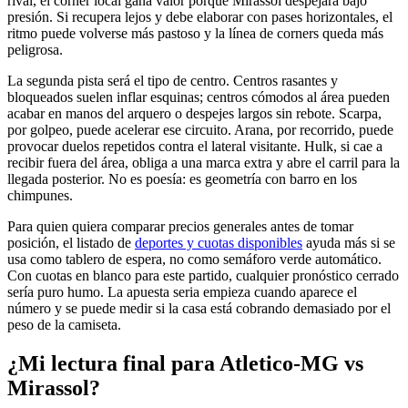
rival, el córner local gana valor porque Mirassol despejará bajo
presión. Si recupera lejos y debe elaborar con pases horizontales, el
ritmo puede volverse más pastoso y la línea de corners queda más
peligrosa.
La segunda pista será el tipo de centro. Centros rasantes y
bloqueados suelen inflar esquinas; centros cómodos al área pueden
acabar en manos del arquero o despejes largos sin rebote. Scarpa,
por golpeo, puede acelerar ese circuito. Arana, por recorrido, puede
provocar duelos repetidos contra el lateral visitante. Hulk, si cae a
recibir fuera del área, obliga a una marca extra y abre el carril para la
llegada posterior. No es poesía: es geometría con barro en los
chimpunes.
Para quien quiera comparar precios generales antes de tomar
posición, el listado de
deportes y cuotas disponibles
ayuda más si se
usa como tablero de espera, no como semáforo verde automático.
Con cuotas en blanco para este partido, cualquier pronóstico cerrado
sería puro humo. La apuesta seria empieza cuando aparece el
número y se puede medir si la casa está cobrando demasiado por el
peso de la camiseta.
¿Mi lectura final para Atletico-MG vs
Mirassol?