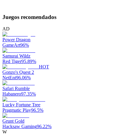
Juegos recomendados
AD
Power Dragon
GameArt
96
%
Samurai Wildz
Red Tiger
95.89
%
HOT
Gonzo's Quest 2
NetEnt
96.06
%
Safari Rumble
Habanero
97.35
%
Lucky Fortune Tree
Pragmatic Play
96.5
%
Grunt Gold
Hacksaw Gaming
96.22
%
W