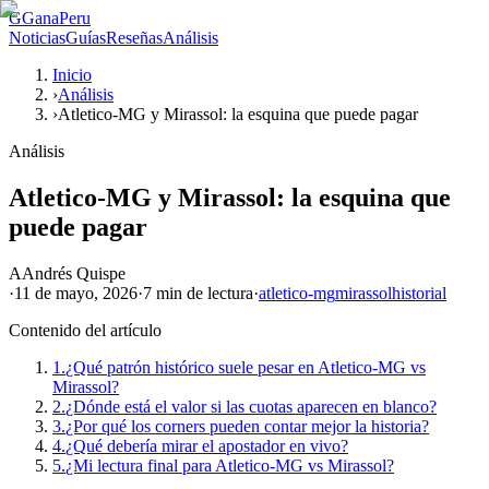
G
GanaPeru
Noticias
Guías
Reseñas
Análisis
Inicio
›
Análisis
›
Atletico-MG y Mirassol: la esquina que puede pagar
Análisis
Atletico-MG y Mirassol: la esquina que
puede pagar
A
Andrés Quispe
·
11 de mayo, 2026
·
7 min
de lectura
·
atletico-mg
mirassol
historial
Contenido del artículo
1.
¿Qué patrón histórico suele pesar en Atletico-MG vs
Mirassol?
2.
¿Dónde está el valor si las cuotas aparecen en blanco?
3.
¿Por qué los corners pueden contar mejor la historia?
4.
¿Qué debería mirar el apostador en vivo?
5.
¿Mi lectura final para Atletico-MG vs Mirassol?