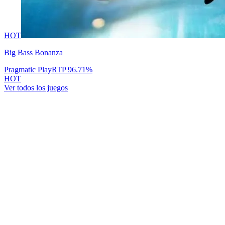
HOT
Big Bass Bonanza
Pragmatic Play
RTP
96.71
%
HOT
Ver todos los juegos