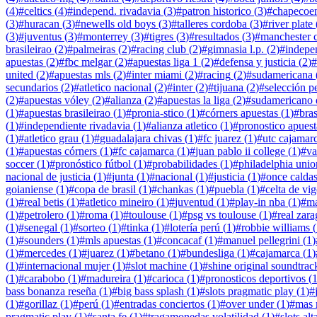
(
4
)
#
celtics
(
4
)
#
independ. rivadavia
(
3
)
#
patron historico
(
3
)
#
chapecoen
(
3
)
#
huracan
(
3
)
#
newells old boys
(
3
)
#
talleres cordoba
(
3
)
#
river plate
(
3
)
#
juventus
(
3
)
#
monterrey
(
3
)
#
tigres
(
3
)
#
resultados
(
3
)
#
manchester c
brasileirao
(
2
)
#
palmeiras
(
2
)
#
racing club
(
2
)
#
gimnasia l.p.
(
2
)
#
indepe
apuestas
(
2
)
#
fbc melgar
(
2
)
#
apuestas liga 1
(
2
)
#
defensa y justicia
(
2
)
#
united
(
2
)
#
apuestas mls
(
2
)
#
inter miami
(
2
)
#
racing
(
2
)
#
sudamericana
secundarios
(
2
)
#
atletico nacional
(
2
)
#
inter
(
2
)
#
tijuana
(
2
)
#
selección p
(
2
)
#
apuestas vóley
(
2
)
#
alianza
(
2
)
#
apuestas la liga
(
2
)
#
sudamericano 
(
1
)
#
apuestas brasileirao
(
1
)
#
pronia-stico
(
1
)
#
córners apuestas
(
1
)
#
bra
(
1
)
#
independiente rivadavia
(
1
)
#
alianza atletico
(
1
)
#
pronostico apuest
(
1
)
#
atletico grau
(
1
)
#
guadalajara chivas
(
1
)
#
fc juarez
(
1
)
#
utc cajamar
(
1
)
#
apuestas córners
(
1
)
#
fc cajamarca
(
1
)
#
juan pablo ii college
(
1
)
#
va
soccer
(
1
)
#
pronóstico fútbol
(
1
)
#
probabilidades
(
1
)
#
philadelphia unio
nacional de justicia
(
1
)
#
junta
(
1
)
#
nacional
(
1
)
#
justicia
(
1
)
#
once calda
goianiense
(
1
)
#
copa de brasil
(
1
)
#
chankas
(
1
)
#
puebla
(
1
)
#
celta de vi
(
1
)
#
real betis
(
1
)
#
atletico mineiro
(
1
)
#
juventud
(
1
)
#
play-in nba
(
1
)
#
ma
(
1
)
#
petrolero
(
1
)
#
roma
(
1
)
#
toulouse
(
1
)
#
psg vs toulouse
(
1
)
#
real zar
(
1
)
#
senegal
(
1
)
#
sorteo
(
1
)
#
tinka
(
1
)
#
lotería perú
(
1
)
#
robbie williams
(
(
1
)
#
sounders
(
1
)
#
mls apuestas
(
1
)
#
concacaf
(
1
)
#
manuel pellegrini
(
1
)
(
1
)
#
mercedes
(
1
)
#
juarez
(
1
)
#
betano
(
1
)
#
bundesliga
(
1
)
#
cajamarca
(
1
)
(
1
)
#
internacional mujer
(
1
)
#
slot machine
(
1
)
#
shine original soundtrac
(
1
)
#
carabobo
(
1
)
#
madureira
(
1
)
#
carioca
(
1
)
#
pronosticos deportivos
(
bass bonanza reseña
(
1
)
#
big bass splash
(
1
)
#
slots pragmatic play
(
1
)
#
(
1
)
#
gorillaz
(
1
)
#
perú
(
1
)
#
entradas conciertos
(
1
)
#
over under
(
1
)
#
mas 
pragmatic play
(
1
)
#
santa fe
(
1
)
#
tragamonedas volatilidad
(
1
)
#
slots alt