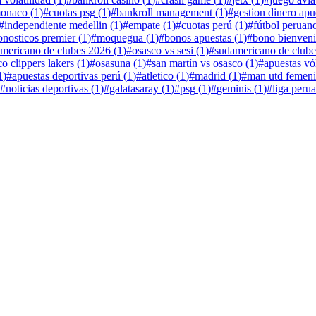
monaco
(
1
)
#
cuotas psg
(
1
)
#
bankroll management
(
1
)
#
gestion dinero apu
#
independiente medellin
(
1
)
#
empate
(
1
)
#
cuotas perú
(
1
)
#
fútbol peruan
onosticos premier
(
1
)
#
moquegua
(
1
)
#
bonos apuestas
(
1
)
#
bono bienven
mericano de clubes 2026
(
1
)
#
osasco vs sesi
(
1
)
#
sudamericano de clube
co clippers lakers
(
1
)
#
osasuna
(
1
)
#
san martín vs osasco
(
1
)
#
apuestas v
1
)
#
apuestas deportivas perú
(
1
)
#
atletico
(
1
)
#
madrid
(
1
)
#
man utd femen
#
noticias deportivas
(
1
)
#
galatasaray
(
1
)
#
psg
(
1
)
#
geminis
(
1
)
#
liga peru