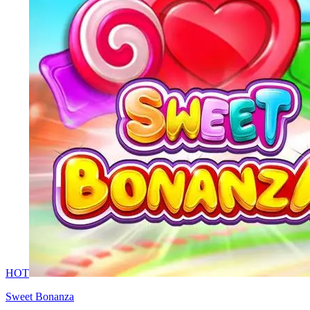
HOT
Sweet Bonanza