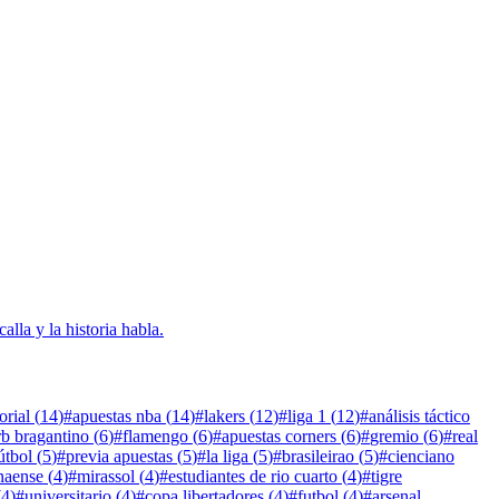
lla y la historia habla.
orial
(
14
)
#
apuestas nba
(
14
)
#
lakers
(
12
)
#
liga 1
(
12
)
#
análisis táctico
rb bragantino
(
6
)
#
flamengo
(
6
)
#
apuestas corners
(
6
)
#
gremio
(
6
)
#
real
útbol
(
5
)
#
previa apuestas
(
5
)
#
la liga
(
5
)
#
brasileirao
(
5
)
#
cienciano
anaense
(
4
)
#
mirassol
(
4
)
#
estudiantes de rio cuarto
(
4
)
#
tigre
(
4
)
#
universitario
(
4
)
#
copa libertadores
(
4
)
#
futbol
(
4
)
#
arsenal