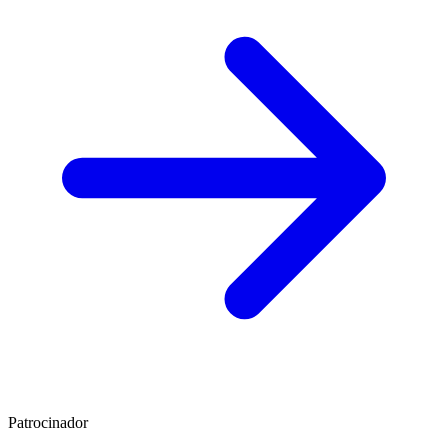
Patrocinador