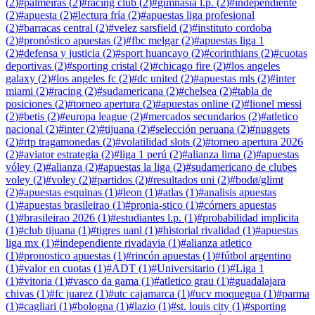
(
2
)
#
palmeiras
(
2
)
#
racing club
(
2
)
#
gimnasia l.p.
(
2
)
#
independiente
(
2
)
#
apuesta
(
2
)
#
lectura fría
(
2
)
#
apuestas liga profesional
(
2
)
#
barracas central
(
2
)
#
velez sarsfield
(
2
)
#
instituto cordoba
(
2
)
#
pronóstico apuestas
(
2
)
#
fbc melgar
(
2
)
#
apuestas liga 1
(
2
)
#
defensa y justicia
(
2
)
#
sport huancayo
(
2
)
#
corinthians
(
2
)
#
cuotas
deportivas
(
2
)
#
sporting cristal
(
2
)
#
chicago fire
(
2
)
#
los angeles
galaxy
(
2
)
#
los angeles fc
(
2
)
#
dc united
(
2
)
#
apuestas mls
(
2
)
#
inter
miami
(
2
)
#
racing
(
2
)
#
sudamericana
(
2
)
#
chelsea
(
2
)
#
tabla de
posiciones
(
2
)
#
torneo apertura
(
2
)
#
apuestas online
(
2
)
#
lionel messi
(
2
)
#
betis
(
2
)
#
europa league
(
2
)
#
mercados secundarios
(
2
)
#
atletico
nacional
(
2
)
#
inter
(
2
)
#
tijuana
(
2
)
#
selección peruana
(
2
)
#
nuggets
(
2
)
#
rtp tragamonedas
(
2
)
#
volatilidad slots
(
2
)
#
torneo apertura 2026
(
2
)
#
aviator estrategia
(
2
)
#
liga 1 perú
(
2
)
#
alianza lima
(
2
)
#
apuestas
vóley
(
2
)
#
alianza
(
2
)
#
apuestas la liga
(
2
)
#
sudamericano de clubes
voley
(
2
)
#
voley
(
2
)
#
partidos
(
2
)
#
resultados uni
(
2
)
#
bodø/glimt
(
2
)
#
apuestas esquinas
(
1
)
#
leon
(
1
)
#
atlas
(
1
)
#
analisis apuestas
(
1
)
#
apuestas brasileirao
(
1
)
#
pronia-stico
(
1
)
#
córners apuestas
(
1
)
#
brasileirao 2026
(
1
)
#
estudiantes l.p.
(
1
)
#
probabilidad implicita
(
1
)
#
club tijuana
(
1
)
#
tigres uanl
(
1
)
#
historial rivalidad
(
1
)
#
apuestas
liga mx
(
1
)
#
independiente rivadavia
(
1
)
#
alianza atletico
(
1
)
#
pronostico apuestas
(
1
)
#
rincón apuestas
(
1
)
#
fútbol argentino
(
1
)
#
valor en cuotas
(
1
)
#
ADT
(
1
)
#
Universitario
(
1
)
#
Liga 1
(
1
)
#
vitoria
(
1
)
#
vasco da gama
(
1
)
#
atletico grau
(
1
)
#
guadalajara
chivas
(
1
)
#
fc juarez
(
1
)
#
utc cajamarca
(
1
)
#
ucv moquegua
(
1
)
#
parma
(
1
)
#
cagliari
(
1
)
#
bologna
(
1
)
#
lazio
(
1
)
#
st. louis city
(
1
)
#
sporting