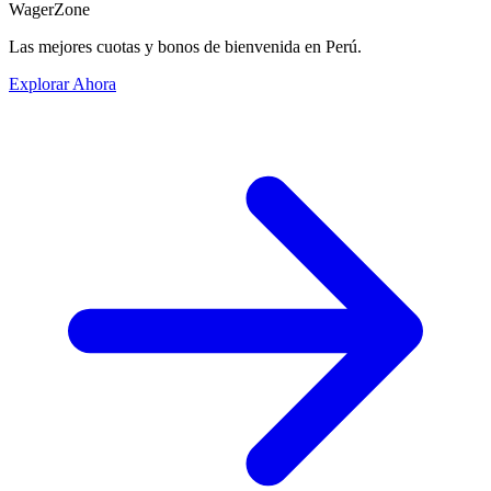
WagerZone
Las mejores cuotas y bonos de bienvenida en Perú.
Explorar Ahora