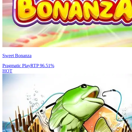
Sweet Bonanza
Pragmatic Play
RTP
96.51
%
HOT