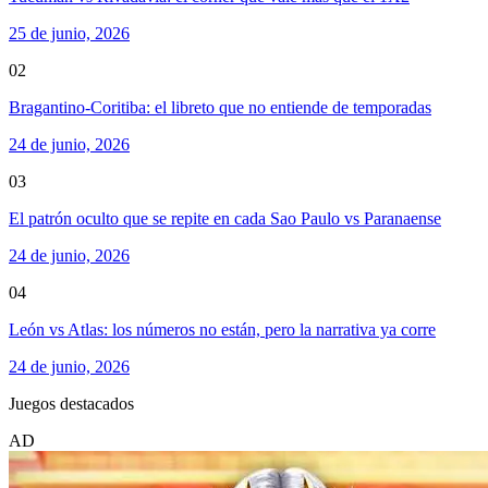
25 de junio, 2026
02
Bragantino-Coritiba: el libreto que no entiende de temporadas
24 de junio, 2026
03
El patrón oculto que se repite en cada Sao Paulo vs Paranaense
24 de junio, 2026
04
León vs Atlas: los números no están, pero la narrativa ya corre
24 de junio, 2026
Juegos destacados
AD