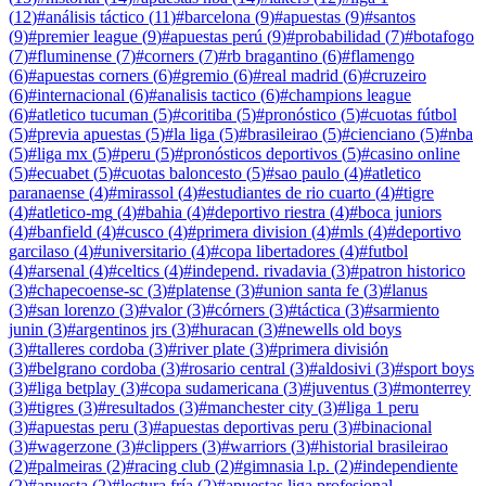
(
12
)
#
análisis táctico
(
11
)
#
barcelona
(
9
)
#
apuestas
(
9
)
#
santos
(
9
)
#
premier league
(
9
)
#
apuestas perú
(
9
)
#
probabilidad
(
7
)
#
botafogo
(
7
)
#
fluminense
(
7
)
#
corners
(
7
)
#
rb bragantino
(
6
)
#
flamengo
(
6
)
#
apuestas corners
(
6
)
#
gremio
(
6
)
#
real madrid
(
6
)
#
cruzeiro
(
6
)
#
internacional
(
6
)
#
analisis tactico
(
6
)
#
champions league
(
6
)
#
atletico tucuman
(
5
)
#
coritiba
(
5
)
#
pronóstico
(
5
)
#
cuotas fútbol
(
5
)
#
previa apuestas
(
5
)
#
la liga
(
5
)
#
brasileirao
(
5
)
#
cienciano
(
5
)
#
nba
(
5
)
#
liga mx
(
5
)
#
peru
(
5
)
#
pronósticos deportivos
(
5
)
#
casino online
(
5
)
#
ecuabet
(
5
)
#
cuotas baloncesto
(
5
)
#
sao paulo
(
4
)
#
atletico
paranaense
(
4
)
#
mirassol
(
4
)
#
estudiantes de rio cuarto
(
4
)
#
tigre
(
4
)
#
atletico-mg
(
4
)
#
bahia
(
4
)
#
deportivo riestra
(
4
)
#
boca juniors
(
4
)
#
banfield
(
4
)
#
cusco
(
4
)
#
primera division
(
4
)
#
mls
(
4
)
#
deportivo
garcilaso
(
4
)
#
universitario
(
4
)
#
copa libertadores
(
4
)
#
futbol
(
4
)
#
arsenal
(
4
)
#
celtics
(
4
)
#
independ. rivadavia
(
3
)
#
patron historico
(
3
)
#
chapecoense-sc
(
3
)
#
platense
(
3
)
#
union santa fe
(
3
)
#
lanus
(
3
)
#
san lorenzo
(
3
)
#
valor
(
3
)
#
córners
(
3
)
#
táctica
(
3
)
#
sarmiento
junin
(
3
)
#
argentinos jrs
(
3
)
#
huracan
(
3
)
#
newells old boys
(
3
)
#
talleres cordoba
(
3
)
#
river plate
(
3
)
#
primera división
(
3
)
#
belgrano cordoba
(
3
)
#
rosario central
(
3
)
#
aldosivi
(
3
)
#
sport boys
(
3
)
#
liga betplay
(
3
)
#
copa sudamericana
(
3
)
#
juventus
(
3
)
#
monterrey
(
3
)
#
tigres
(
3
)
#
resultados
(
3
)
#
manchester city
(
3
)
#
liga 1 peru
(
3
)
#
apuestas peru
(
3
)
#
apuestas deportivas peru
(
3
)
#
binacional
(
3
)
#
wagerzone
(
3
)
#
clippers
(
3
)
#
warriors
(
3
)
#
historial brasileirao
(
2
)
#
palmeiras
(
2
)
#
racing club
(
2
)
#
gimnasia l.p.
(
2
)
#
independiente
(
2
)
#
apuesta
(
2
)
#
lectura fría
(
2
)
#
apuestas liga profesional