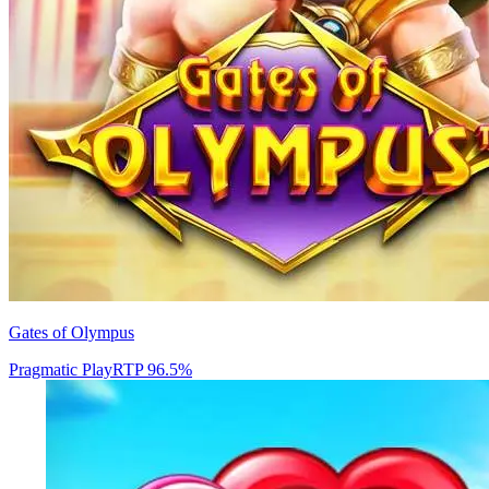
Gates of Olympus
Pragmatic Play
RTP
96.5
%