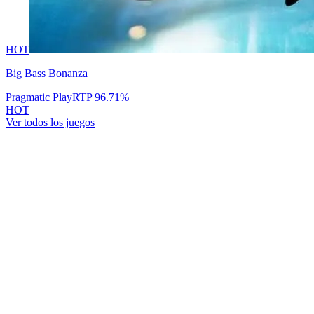
HOT
Big Bass Bonanza
Pragmatic Play
RTP
96.71
%
HOT
Ver todos los juegos