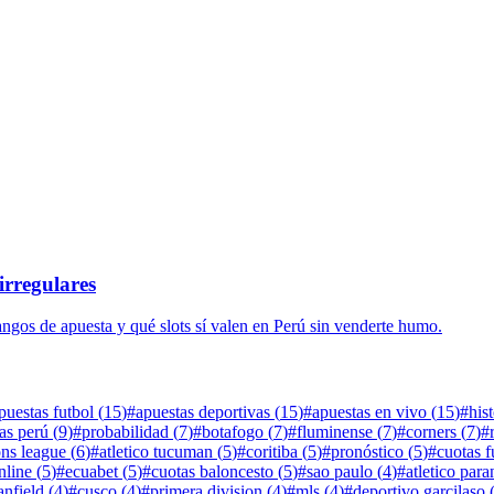
irregulares
angos de apuesta y qué slots sí valen en Perú sin venderte humo.
puestas futbol
(
15
)
#
apuestas deportivas
(
15
)
#
apuestas en vivo
(
15
)
#
hist
as perú
(
9
)
#
probabilidad
(
7
)
#
botafogo
(
7
)
#
fluminense
(
7
)
#
corners
(
7
)
#
ns league
(
6
)
#
atletico tucuman
(
5
)
#
coritiba
(
5
)
#
pronóstico
(
5
)
#
cuotas f
nline
(
5
)
#
ecuabet
(
5
)
#
cuotas baloncesto
(
5
)
#
sao paulo
(
4
)
#
atletico par
anfield
(
4
)
#
cusco
(
4
)
#
primera division
(
4
)
#
mls
(
4
)
#
deportivo garcilaso