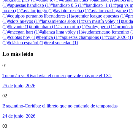
(
1
)
#
apuestas handicap
(
1
)
#
handicap 0.5
(
1
)
#
handicap -1
(
1
)
#
psg vs 
boxeo
(
1
)
#
aviator juego
(
1
)
#
aviator reseña
(
1
)
#
aviator crash game
(
1
)
(
1
)
#
equipos peruanos libertadores
(
1
)
#
premier league apuestas
(
1
)
#
pr
(
1
)
#
slots nuevos
(
1
)
#
lanzamientos slots
(
1
)
#
san martín vóley
(
1
)
#
suda
(
1
)
#
levante
(
1
)
#
tottenham
(
1
)
#
san martin
(
1
)
#
voley peru
(
1
)
#
pronósti
(
1
)
#
meegan hart
(
1
)
#
alianza lima vóley
(
1
)
#
sudamericano femenino
(
(
1
)
#
cuotas hoy
(
1
)
#
benfica
(
1
)
#
apuestas champions
(
1
)
#
coar 2026
(
1
)
(
1
)
#
clásico español
(
1
)
#
real sociedad
(
1
)
Lo más leído
01
Tucumán vs Rivadavia: el corner que vale más que el 1X2
25 de junio, 2026
02
Bragantino-Coritiba: el libreto que no entiende de temporadas
24 de junio, 2026
03