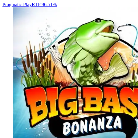
Pragmatic Play
RTP
96.51
%