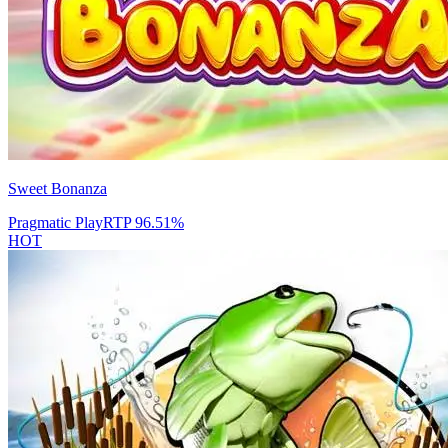
Sweet Bonanza
Pragmatic Play
RTP
96.51
%
HOT