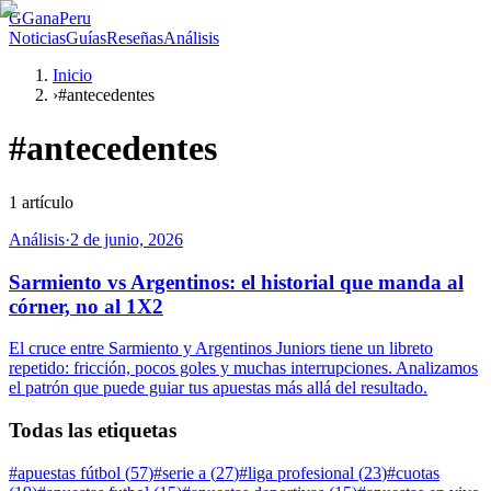
G
GanaPeru
Noticias
Guías
Reseñas
Análisis
Inicio
›
#antecedentes
#
antecedentes
1
artículo
Análisis
·
2 de junio, 2026
Sarmiento vs Argentinos: el historial que manda al
córner, no al 1X2
El cruce entre Sarmiento y Argentinos Juniors tiene un libreto
repetido: fricción, pocos goles y muchas interrupciones. Analizamos
el patrón que puede guiar tus apuestas más allá del resultado.
Todas las etiquetas
#
apuestas fútbol
(
57
)
#
serie a
(
27
)
#
liga profesional
(
23
)
#
cuotas