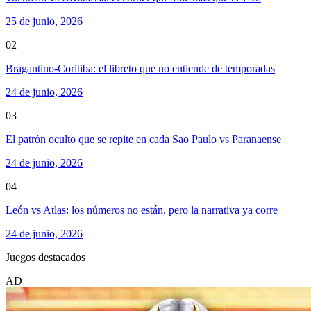
25 de junio, 2026
02
Bragantino-Coritiba: el libreto que no entiende de temporadas
24 de junio, 2026
03
El patrón oculto que se repite en cada Sao Paulo vs Paranaense
24 de junio, 2026
04
León vs Atlas: los números no están, pero la narrativa ya corre
24 de junio, 2026
Juegos destacados
AD