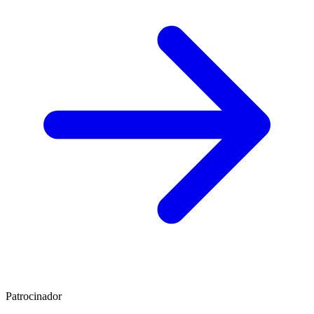
Patrocinador