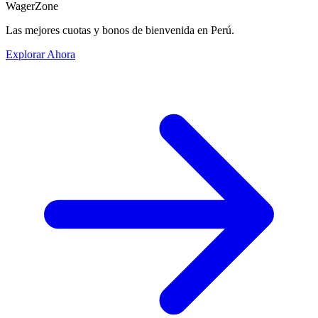
WagerZone
Las mejores cuotas y bonos de bienvenida en Perú.
Explorar Ahora