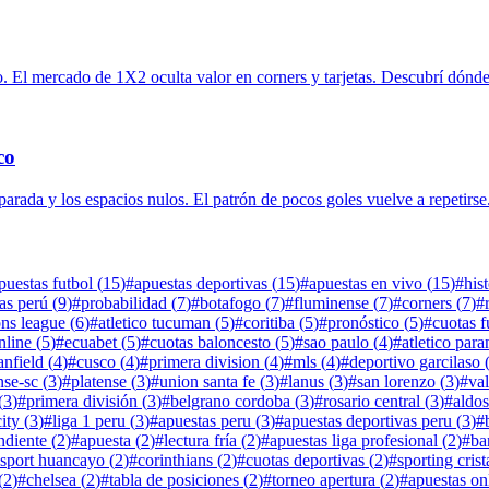
o. El mercado de 1X2 oculta valor en corners y tarjetas. Descubrí dónde
co
parada y los espacios nulos. El patrón de pocos goles vuelve a repetirse
puestas futbol
(
15
)
#
apuestas deportivas
(
15
)
#
apuestas en vivo
(
15
)
#
hist
as perú
(
9
)
#
probabilidad
(
7
)
#
botafogo
(
7
)
#
fluminense
(
7
)
#
corners
(
7
)
#
ns league
(
6
)
#
atletico tucuman
(
5
)
#
coritiba
(
5
)
#
pronóstico
(
5
)
#
cuotas f
nline
(
5
)
#
ecuabet
(
5
)
#
cuotas baloncesto
(
5
)
#
sao paulo
(
4
)
#
atletico par
anfield
(
4
)
#
cusco
(
4
)
#
primera division
(
4
)
#
mls
(
4
)
#
deportivo garcilaso
se-sc
(
3
)
#
platense
(
3
)
#
union santa fe
(
3
)
#
lanus
(
3
)
#
san lorenzo
(
3
)
#
va
(
3
)
#
primera división
(
3
)
#
belgrano cordoba
(
3
)
#
rosario central
(
3
)
#
aldos
ity
(
3
)
#
liga 1 peru
(
3
)
#
apuestas peru
(
3
)
#
apuestas deportivas peru
(
3
)
#
ndiente
(
2
)
#
apuesta
(
2
)
#
lectura fría
(
2
)
#
apuestas liga profesional
(
2
)
#
ba
sport huancayo
(
2
)
#
corinthians
(
2
)
#
cuotas deportivas
(
2
)
#
sporting crist
(
2
)
#
chelsea
(
2
)
#
tabla de posiciones
(
2
)
#
torneo apertura
(
2
)
#
apuestas on