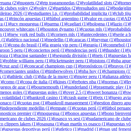
eruana
(
2
)
#
nuggets
(
2
)
#
rtp tragamonedas
(
2
)
#
volatilidad slots
(
2
)
#
torne
de clubes voley
(
2
)
#
voley
(
2
)
#
partidos
(
2
)
#
resultados uni
(
2
)
#
bodø/gli
sileirao 2026
(
1
)
#
estudiantes l.p.
(
1
)
#
probabilidad implicita
(
1
)
#
club tij
as
(
1
)
#
rincón apuestas
(
1
)
#
fútbol argentino
(
1
)
#
valor en cuotas
(
1
)
#
AD
ca
(
1
)
#
ucv moquegua
(
1
)
#
parma
(
1
)
#
cagliari
(
1
)
#
bologna
(
1
)
#
lazio
(
1
)
#
ncouver whitecaps
(
1
)
#
houston dynamo
(
1
)
#
cuotas mls
(
1
)
#
probabilid
n
(
1
)
#
new york red bulls
(
1
)
#
corners mls
(
1
)
#
antecedentes
(
1
)
#
serie a b
s
(
1
)
#
atlético nacional
(
1
)
#
medellin
(
1
)
#
caracas
(
1
)
#
neymar
(
1
)
#
houston
go
(
1
)
#
copa do brasil
(
1
)
#
la granja vip peru
(
1
)
#
granja
(
1
)
#
conmebol
(
1
)
roon 5 peru
(
1
)
#
conciertos perú
(
1
)
#
tendencias perú
(
1
)
#
thunder
(
1
)
#
j
agoza
(
1
)
#
racing santander
(
1
)
#
segunda división
(
1
)
#
nets
(
1
)
#
apuestas b
1
)
#
robbie williams peru
(
1
)
#
ticketmaster peru
(
1
)
#
pistons
(
1
)
#
nba apue
#
cruz azul
(
1
)
#
concacaf champions cup
(
1
)
#
pronósticos
(
1
)
#
bravos
(
1
)
#
comerciantes unidos
(
1
)
#
timberwolves
(
1
)
#
nba hoy
(
1
)
#
champions
(
1
k
(
1
)
#
athletic club
(
1
)
#
dia de la mujer
(
1
)
#
mujer peru
(
1
)
#
alianza atléti
1
)
#
como
(
1
)
#
copa de italia
(
1
)
#
kings
(
1
)
#
rebotes nba
(
1
)
#
normas
(
1
)
#
le
juegos de azar
(
1
)
#
bournemouth
(
1
)
#
sunderland
(
1
)
#
pragmatic play
(
1
)
menos goles
(
1
)
#
apuestas goles
(
1
)
#
over 2.5
(
1
)
#
sweet bonanza
(
1
)
#
sw
a volatilidad
(
1
)
#
bankroll casino
(
1
)
#
crash game
(
1
)
#
jetx
(
1
)
#
juego avia
monaco
(
1
)
#
cuotas psg
(
1
)
#
bankroll management
(
1
)
#
gestion dinero apu
#
independiente medellin
(
1
)
#
empate
(
1
)
#
cuotas perú
(
1
)
#
fútbol peruan
onosticos premier
(
1
)
#
moquegua
(
1
)
#
bonos apuestas
(
1
)
#
bono bienven
mericano de clubes 2026
(
1
)
#
osasco vs sesi
(
1
)
#
sudamericano de clube
co clippers lakers
(
1
)
#
osasuna
(
1
)
#
san martín vs osasco
(
1
)
#
apuestas v
1
)
#
apuestas deportivas perú
(
1
)
#
atletico
(
1
)
#
madrid
(
1
)
#
man utd femen