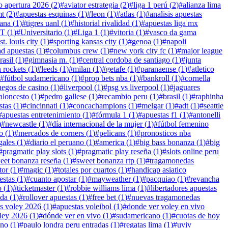
o apertura 2026
(
2
)
#
aviator estrategia
(
2
)
#
liga 1 perú
(
2
)
#
alianza lima
mt
(
2
)
#
apuestas esquinas
(
1
)
#
leon
(
1
)
#
atlas
(
1
)
#
analisis apuestas
uana
(
1
)
#
tigres uanl
(
1
)
#
historial rivalidad
(
1
)
#
apuestas liga mx
T
(
1
)
#
Universitario
(
1
)
#
Liga 1
(
1
)
#
vitoria
(
1
)
#
vasco da gama
st. louis city
(
1
)
#
sporting kansas city
(
1
)
#
genoa
(
1
)
#
napoli
ad apuestas
(
1
)
#
columbus crew
(
1
)
#
new york city fc
(
1
)
#
major league
rasil
(
1
)
#
gimnasia m.
(
1
)
#
central cordoba de santiago
(
1
)
#
junta
 rockets
(
1
)
#
leeds
(
1
)
#
milan
(
1
)
#
getafe
(
1
)
#
paranaense
(
1
)
#
atletico
#
fútbol sudamericano
(
1
)
#
prop bets nba
(
1
)
#
bankroll
(
1
)
#
cornella
uegos de casino
(
1
)
#
liverpool
(
1
)
#
psg vs liverpool
(
1
)
#
jaguares
aloncesto
(
1
)
#
pedro gallese
(
1
)
#
recambio peru
(
1
)
#
brasil
(
1
)
#
raphinha
stas
(
1
)
#
cincinnati
(
1
)
#
concachampions
(
1
)
#
melgar
(
1
)
#
adt
(
1
)
#
seattle
#
apuestas entretenimiento
(
1
)
#
fórmula 1
(
1
)
#
apuestas f1
(
1
)
#
antonelli
)
#
newcastle
(
1
)
#
día internacional de la mujer
(
1
)
#
fútbol femenino
co
(
1
)
#
mercados de corners
(
1
)
#
pelicans
(
1
)
#
pronosticos nba
gales
(
1
)
#
diario el peruano
(
1
)
#
america
(
1
)
#
big bass bonanza
(
1
)
#
big
#
pragmatic play slots
(
1
)
#
pragmatic play reseña
(
1
)
#
slots online peru
eet bonanza reseña
(
1
)
#
sweet bonanza rtp
(
1
)
#
tragamonedas
tor
(
1
)
#
magic
(
1
)
#
totales por cuartos
(
1
)
#
handicap asiatico
estas
(
1
)
#
cuanto apostar
(
1
)
#
mayweather
(
1
)
#
pacquiao
(
1
)
#
revancha
o
(
1
)
#
ticketmaster
(
1
)
#
robbie williams lima
(
1
)
#
libertadores apuestas
ida
(
1
)
#
rollover apuestas
(
1
)
#
free bet
(
1
)
#
nuevas tragamonedas
s voley 2026
(
1
)
#
apuestas voleibol
(
1
)
#
donde ver voley en vivo
óley 2026
(
1
)
#
dónde ver en vivo
(
1
)
#
sudamericano
(
1
)
#
cuotas de hoy
ino
(
1
)
#
paulo londra peru entradas
(
1
)
#
regatas lima
(
1
)
#
uviv