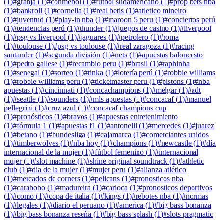
(
1
)
#
granja
(
1
)
#
conmebol
(
1
)
#
fútbol sudamericano
(
1
)
#
prop bets nba
(
1
)
#
bankroll
(
1
)
#
cornella
(
1
)
#
real betis
(
1
)
#
atletico mineiro
(
1
)
#
juventud
(
1
)
#
play-in nba
(
1
)
#
maroon 5 peru
(
1
)
#
conciertos perú
(
1
)
#
tendencias perú
(
1
)
#
thunder
(
1
)
#
juegos de casino
(
1
)
#
liverpool
(
1
)
#
psg vs liverpool
(
1
)
#
jaguares
(
1
)
#
petrolero
(
1
)
#
roma
(
1
)
#
toulouse
(
1
)
#
psg vs toulouse
(
1
)
#
real zaragoza
(
1
)
#
racing
santander
(
1
)
#
segunda división
(
1
)
#
nets
(
1
)
#
apuestas baloncesto
(
1
)
#
pedro gallese
(
1
)
#
recambio peru
(
1
)
#
brasil
(
1
)
#
raphinha
(
1
)
#
senegal
(
1
)
#
sorteo
(
1
)
#
tinka
(
1
)
#
lotería perú
(
1
)
#
robbie williams
(
1
)
#
robbie williams peru
(
1
)
#
ticketmaster peru
(
1
)
#
pistons
(
1
)
#
nba
apuestas
(
1
)
#
cincinnati
(
1
)
#
concachampions
(
1
)
#
melgar
(
1
)
#
adt
(
1
)
#
seattle
(
1
)
#
sounders
(
1
)
#
mls apuestas
(
1
)
#
concacaf
(
1
)
#
manuel
pellegrini
(
1
)
#
cruz azul
(
1
)
#
concacaf champions cup
(
1
)
#
pronósticos
(
1
)
#
bravos
(
1
)
#
apuestas entretenimiento
(
1
)
#
fórmula 1
(
1
)
#
apuestas f1
(
1
)
#
antonelli
(
1
)
#
mercedes
(
1
)
#
juarez
(
1
)
#
betano
(
1
)
#
bundesliga
(
1
)
#
cajamarca
(
1
)
#
comerciantes unidos
(
1
)
#
timberwolves
(
1
)
#
nba hoy
(
1
)
#
champions
(
1
)
#
newcastle
(
1
)
#
día
internacional de la mujer
(
1
)
#
fútbol femenino
(
1
)
#
internacional
mujer
(
1
)
#
slot machine
(
1
)
#
shine original soundtrack
(
1
)
#
athletic
club
(
1
)
#
dia de la mujer
(
1
)
#
mujer peru
(
1
)
#
alianza atlético
(
1
)
#
mercados de corners
(
1
)
#
pelicans
(
1
)
#
pronosticos nba
(
1
)
#
carabobo
(
1
)
#
madureira
(
1
)
#
carioca
(
1
)
#
pronosticos deportivos
(
1
)
#
como
(
1
)
#
copa de italia
(
1
)
#
kings
(
1
)
#
rebotes nba
(
1
)
#
normas
(
1
)
#
legales
(
1
)
#
diario el peruano
(
1
)
#
america
(
1
)
#
big bass bonanza
(
1
)
#
big bass bonanza reseña
(
1
)
#
big bass splash
(
1
)
#
slots pragmatic