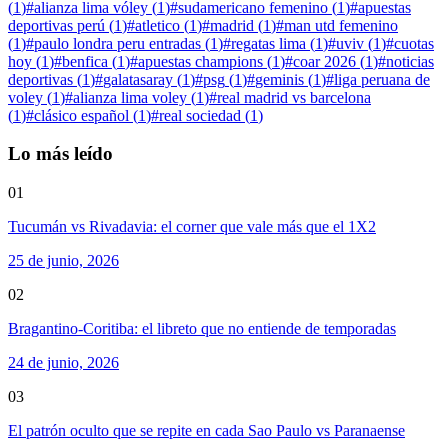
(
1
)
#
alianza lima vóley
(
1
)
#
sudamericano femenino
(
1
)
#
apuestas
deportivas perú
(
1
)
#
atletico
(
1
)
#
madrid
(
1
)
#
man utd femenino
(
1
)
#
paulo londra peru entradas
(
1
)
#
regatas lima
(
1
)
#
uviv
(
1
)
#
cuotas
hoy
(
1
)
#
benfica
(
1
)
#
apuestas champions
(
1
)
#
coar 2026
(
1
)
#
noticias
deportivas
(
1
)
#
galatasaray
(
1
)
#
psg
(
1
)
#
geminis
(
1
)
#
liga peruana de
voley
(
1
)
#
alianza lima voley
(
1
)
#
real madrid vs barcelona
(
1
)
#
clásico español
(
1
)
#
real sociedad
(
1
)
Lo más leído
01
Tucumán vs Rivadavia: el corner que vale más que el 1X2
25 de junio, 2026
02
Bragantino-Coritiba: el libreto que no entiende de temporadas
24 de junio, 2026
03
El patrón oculto que se repite en cada Sao Paulo vs Paranaense