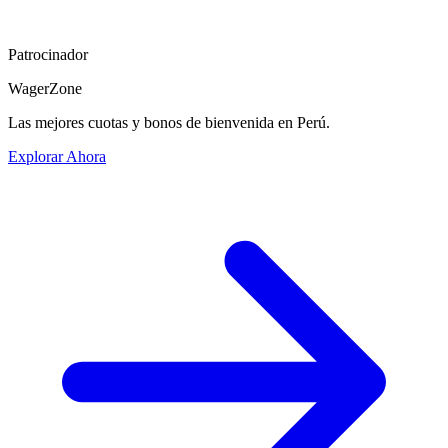
Patrocinador
WagerZone
Las mejores cuotas y bonos de bienvenida en Perú.
Explorar Ahora