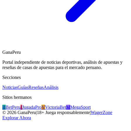
GanaPeru
Portal independiente de noticias deportivas, análisis de apuestas y
reseñas de casas de apuestas para el mercado peruano.
Secciones
Noticias
Guías
Reseñas
Análisis
Sitios hermanos
B
BetPeru
J
JugadaPro
V
VictoriaBet
M
MegaSport
©
2026
GanaPeru
|
18+ Juega responsablemente
|
WagerZone
Explorar Ahora