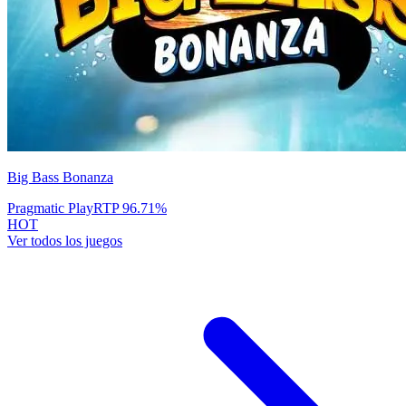
Big Bass Bonanza
Pragmatic Play
RTP
96.71
%
HOT
Ver todos los juegos