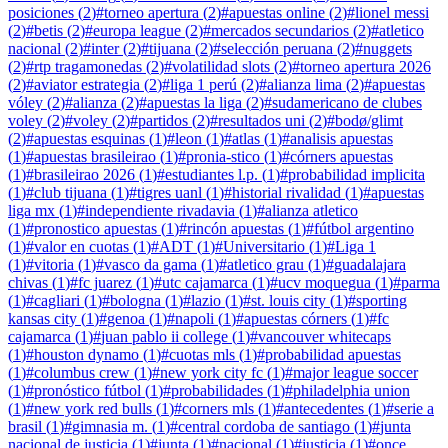
posiciones
(
2
)
#
torneo apertura
(
2
)
#
apuestas online
(
2
)
#
lionel messi
(
2
)
#
betis
(
2
)
#
europa league
(
2
)
#
mercados secundarios
(
2
)
#
atletico
nacional
(
2
)
#
inter
(
2
)
#
tijuana
(
2
)
#
selección peruana
(
2
)
#
nuggets
(
2
)
#
rtp tragamonedas
(
2
)
#
volatilidad slots
(
2
)
#
torneo apertura 2026
(
2
)
#
aviator estrategia
(
2
)
#
liga 1 perú
(
2
)
#
alianza lima
(
2
)
#
apuestas
vóley
(
2
)
#
alianza
(
2
)
#
apuestas la liga
(
2
)
#
sudamericano de clubes
voley
(
2
)
#
voley
(
2
)
#
partidos
(
2
)
#
resultados uni
(
2
)
#
bodø/glimt
(
2
)
#
apuestas esquinas
(
1
)
#
leon
(
1
)
#
atlas
(
1
)
#
analisis apuestas
(
1
)
#
apuestas brasileirao
(
1
)
#
pronia-stico
(
1
)
#
córners apuestas
(
1
)
#
brasileirao 2026
(
1
)
#
estudiantes l.p.
(
1
)
#
probabilidad implicita
(
1
)
#
club tijuana
(
1
)
#
tigres uanl
(
1
)
#
historial rivalidad
(
1
)
#
apuestas
liga mx
(
1
)
#
independiente rivadavia
(
1
)
#
alianza atletico
(
1
)
#
pronostico apuestas
(
1
)
#
rincón apuestas
(
1
)
#
fútbol argentino
(
1
)
#
valor en cuotas
(
1
)
#
ADT
(
1
)
#
Universitario
(
1
)
#
Liga 1
(
1
)
#
vitoria
(
1
)
#
vasco da gama
(
1
)
#
atletico grau
(
1
)
#
guadalajara
chivas
(
1
)
#
fc juarez
(
1
)
#
utc cajamarca
(
1
)
#
ucv moquegua
(
1
)
#
parma
(
1
)
#
cagliari
(
1
)
#
bologna
(
1
)
#
lazio
(
1
)
#
st. louis city
(
1
)
#
sporting
kansas city
(
1
)
#
genoa
(
1
)
#
napoli
(
1
)
#
apuestas córners
(
1
)
#
fc
cajamarca
(
1
)
#
juan pablo ii college
(
1
)
#
vancouver whitecaps
(
1
)
#
houston dynamo
(
1
)
#
cuotas mls
(
1
)
#
probabilidad apuestas
(
1
)
#
columbus crew
(
1
)
#
new york city fc
(
1
)
#
major league soccer
(
1
)
#
pronóstico fútbol
(
1
)
#
probabilidades
(
1
)
#
philadelphia union
(
1
)
#
new york red bulls
(
1
)
#
corners mls
(
1
)
#
antecedentes
(
1
)
#
serie a
brasil
(
1
)
#
gimnasia m.
(
1
)
#
central cordoba de santiago
(
1
)
#
junta
nacional de justicia
(
1
)
#
junta
(
1
)
#
nacional
(
1
)
#
justicia
(
1
)
#
once