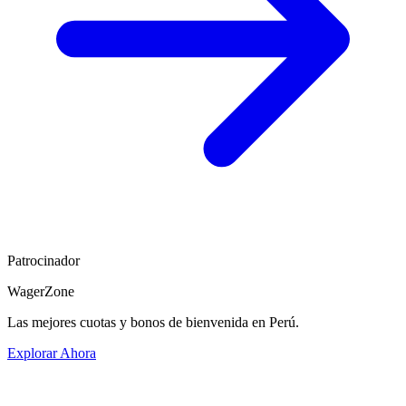
Patrocinador
WagerZone
Las mejores cuotas y bonos de bienvenida en Perú.
Explorar Ahora