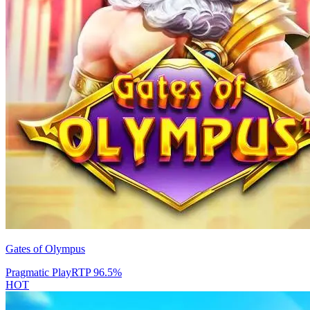
Gates of Olympus
Pragmatic Play
RTP
96.5
%
HOT