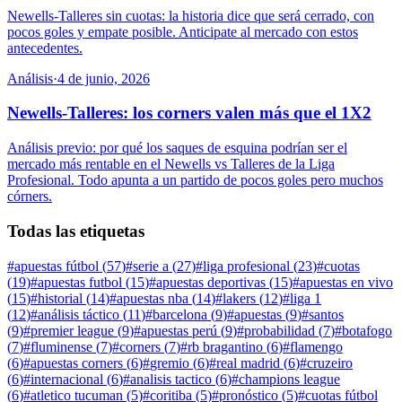
Newells-Talleres sin cuotas: la historia dice que será cerrado, con
pocos goles y empate posible. Anticipate al mercado con estos
antecedentes.
Análisis
·
4 de junio, 2026
Newells-Talleres: los corners valen más que el 1X2
Análisis previo: por qué los saques de esquina podrían ser el
mercado más rentable en el Newells vs Talleres de la Liga
Profesional. Todo apunta a un partido de pocos goles pero muchos
córners.
Todas las etiquetas
#
apuestas fútbol
(
57
)
#
serie a
(
27
)
#
liga profesional
(
23
)
#
cuotas
(
19
)
#
apuestas futbol
(
15
)
#
apuestas deportivas
(
15
)
#
apuestas en vivo
(
15
)
#
historial
(
14
)
#
apuestas nba
(
14
)
#
lakers
(
12
)
#
liga 1
(
12
)
#
análisis táctico
(
11
)
#
barcelona
(
9
)
#
apuestas
(
9
)
#
santos
(
9
)
#
premier league
(
9
)
#
apuestas perú
(
9
)
#
probabilidad
(
7
)
#
botafogo
(
7
)
#
fluminense
(
7
)
#
corners
(
7
)
#
rb bragantino
(
6
)
#
flamengo
(
6
)
#
apuestas corners
(
6
)
#
gremio
(
6
)
#
real madrid
(
6
)
#
cruzeiro
(
6
)
#
internacional
(
6
)
#
analisis tactico
(
6
)
#
champions league
(
6
)
#
atletico tucuman
(
5
)
#
coritiba
(
5
)
#
pronóstico
(
5
)
#
cuotas fútbol