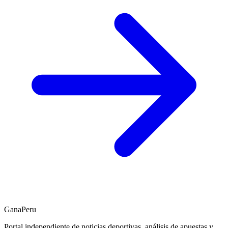
GanaPeru
Portal independiente de noticias deportivas, análisis de apuestas y