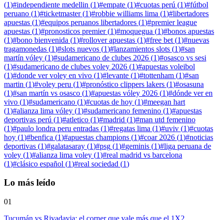
(
1
)
#
independiente medellin
(
1
)
#
empate
(
1
)
#
cuotas perú
(
1
)
#
fútbol
peruano
(
1
)
#
ticketmaster
(
1
)
#
robbie williams lima
(
1
)
#
libertadores
apuestas
(
1
)
#
equipos peruanos libertadores
(
1
)
#
premier league
apuestas
(
1
)
#
pronosticos premier
(
1
)
#
moquegua
(
1
)
#
bonos apuestas
(
1
)
#
bono bienvenida
(
1
)
#
rollover apuestas
(
1
)
#
free bet
(
1
)
#
nuevas
tragamonedas
(
1
)
#
slots nuevos
(
1
)
#
lanzamientos slots
(
1
)
#
san
martín vóley
(
1
)
#
sudamericano de clubes 2026
(
1
)
#
osasco vs sesi
(
1
)
#
sudamericano de clubes voley 2026
(
1
)
#
apuestas voleibol
(
1
)
#
donde ver voley en vivo
(
1
)
#
levante
(
1
)
#
tottenham
(
1
)
#
san
martin
(
1
)
#
voley peru
(
1
)
#
pronóstico clippers lakers
(
1
)
#
osasuna
(
1
)
#
san martín vs osasco
(
1
)
#
apuestas vóley 2026
(
1
)
#
dónde ver en
vivo
(
1
)
#
sudamericano
(
1
)
#
cuotas de hoy
(
1
)
#
meegan hart
(
1
)
#
alianza lima vóley
(
1
)
#
sudamericano femenino
(
1
)
#
apuestas
deportivas perú
(
1
)
#
atletico
(
1
)
#
madrid
(
1
)
#
man utd femenino
(
1
)
#
paulo londra peru entradas
(
1
)
#
regatas lima
(
1
)
#
uviv
(
1
)
#
cuotas
hoy
(
1
)
#
benfica
(
1
)
#
apuestas champions
(
1
)
#
coar 2026
(
1
)
#
noticias
deportivas
(
1
)
#
galatasaray
(
1
)
#
psg
(
1
)
#
geminis
(
1
)
#
liga peruana de
voley
(
1
)
#
alianza lima voley
(
1
)
#
real madrid vs barcelona
(
1
)
#
clásico español
(
1
)
#
real sociedad
(
1
)
Lo más leído
01
Tucumán vs Rivadavia: el corner que vale más que el 1X2