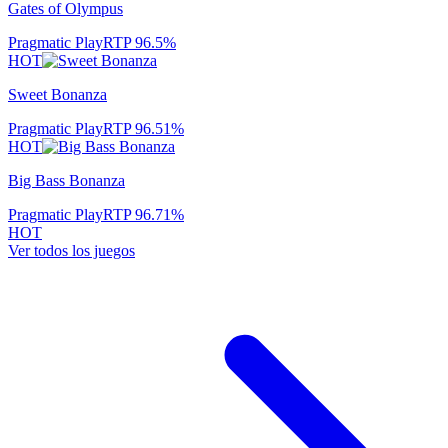
Gates of Olympus
Pragmatic Play
RTP
96.5
%
HOT
Sweet Bonanza
Pragmatic Play
RTP
96.51
%
HOT
Big Bass Bonanza
Pragmatic Play
RTP
96.71
%
HOT
Ver todos los juegos