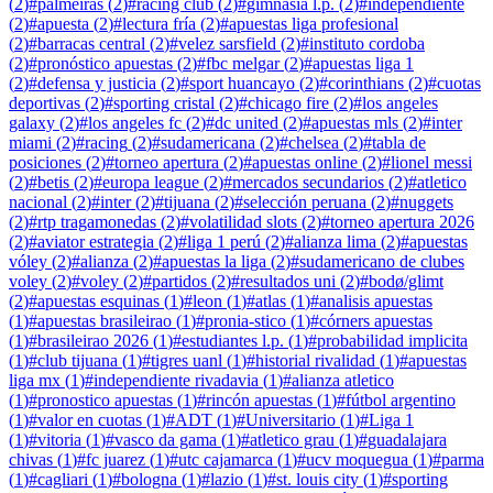
(
2
)
#
palmeiras
(
2
)
#
racing club
(
2
)
#
gimnasia l.p.
(
2
)
#
independiente
(
2
)
#
apuesta
(
2
)
#
lectura fría
(
2
)
#
apuestas liga profesional
(
2
)
#
barracas central
(
2
)
#
velez sarsfield
(
2
)
#
instituto cordoba
(
2
)
#
pronóstico apuestas
(
2
)
#
fbc melgar
(
2
)
#
apuestas liga 1
(
2
)
#
defensa y justicia
(
2
)
#
sport huancayo
(
2
)
#
corinthians
(
2
)
#
cuotas
deportivas
(
2
)
#
sporting cristal
(
2
)
#
chicago fire
(
2
)
#
los angeles
galaxy
(
2
)
#
los angeles fc
(
2
)
#
dc united
(
2
)
#
apuestas mls
(
2
)
#
inter
miami
(
2
)
#
racing
(
2
)
#
sudamericana
(
2
)
#
chelsea
(
2
)
#
tabla de
posiciones
(
2
)
#
torneo apertura
(
2
)
#
apuestas online
(
2
)
#
lionel messi
(
2
)
#
betis
(
2
)
#
europa league
(
2
)
#
mercados secundarios
(
2
)
#
atletico
nacional
(
2
)
#
inter
(
2
)
#
tijuana
(
2
)
#
selección peruana
(
2
)
#
nuggets
(
2
)
#
rtp tragamonedas
(
2
)
#
volatilidad slots
(
2
)
#
torneo apertura 2026
(
2
)
#
aviator estrategia
(
2
)
#
liga 1 perú
(
2
)
#
alianza lima
(
2
)
#
apuestas
vóley
(
2
)
#
alianza
(
2
)
#
apuestas la liga
(
2
)
#
sudamericano de clubes
voley
(
2
)
#
voley
(
2
)
#
partidos
(
2
)
#
resultados uni
(
2
)
#
bodø/glimt
(
2
)
#
apuestas esquinas
(
1
)
#
leon
(
1
)
#
atlas
(
1
)
#
analisis apuestas
(
1
)
#
apuestas brasileirao
(
1
)
#
pronia-stico
(
1
)
#
córners apuestas
(
1
)
#
brasileirao 2026
(
1
)
#
estudiantes l.p.
(
1
)
#
probabilidad implicita
(
1
)
#
club tijuana
(
1
)
#
tigres uanl
(
1
)
#
historial rivalidad
(
1
)
#
apuestas
liga mx
(
1
)
#
independiente rivadavia
(
1
)
#
alianza atletico
(
1
)
#
pronostico apuestas
(
1
)
#
rincón apuestas
(
1
)
#
fútbol argentino
(
1
)
#
valor en cuotas
(
1
)
#
ADT
(
1
)
#
Universitario
(
1
)
#
Liga 1
(
1
)
#
vitoria
(
1
)
#
vasco da gama
(
1
)
#
atletico grau
(
1
)
#
guadalajara
chivas
(
1
)
#
fc juarez
(
1
)
#
utc cajamarca
(
1
)
#
ucv moquegua
(
1
)
#
parma
(
1
)
#
cagliari
(
1
)
#
bologna
(
1
)
#
lazio
(
1
)
#
st. louis city
(
1
)
#
sporting