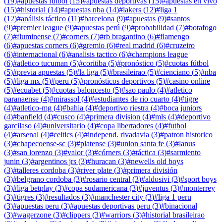
(
19
)
#
apuestas futbol
(
15
)
#
apuestas deportivas
(
15
)
#
apuestas en vivo
(
15
)
#
historial
(
14
)
#
apuestas nba
(
14
)
#
lakers
(
12
)
#
liga 1
(
12
)
#
análisis táctico
(
11
)
#
barcelona
(
9
)
#
apuestas
(
9
)
#
santos
(
9
)
#
premier league
(
9
)
#
apuestas perú
(
9
)
#
probabilidad
(
7
)
#
botafogo
(
7
)
#
fluminense
(
7
)
#
corners
(
7
)
#
rb bragantino
(
6
)
#
flamengo
(
6
)
#
apuestas corners
(
6
)
#
gremio
(
6
)
#
real madrid
(
6
)
#
cruzeiro
(
6
)
#
internacional
(
6
)
#
analisis tactico
(
6
)
#
champions league
(
6
)
#
atletico tucuman
(
5
)
#
coritiba
(
5
)
#
pronóstico
(
5
)
#
cuotas fútbol
(
5
)
#
previa apuestas
(
5
)
#
la liga
(
5
)
#
brasileirao
(
5
)
#
cienciano
(
5
)
#
nba
(
5
)
#
liga mx
(
5
)
#
peru
(
5
)
#
pronósticos deportivos
(
5
)
#
casino online
(
5
)
#
ecuabet
(
5
)
#
cuotas baloncesto
(
5
)
#
sao paulo
(
4
)
#
atletico
paranaense
(
4
)
#
mirassol
(
4
)
#
estudiantes de rio cuarto
(
4
)
#
tigre
(
4
)
#
atletico-mg
(
4
)
#
bahia
(
4
)
#
deportivo riestra
(
4
)
#
boca juniors
(
4
)
#
banfield
(
4
)
#
cusco
(
4
)
#
primera division
(
4
)
#
mls
(
4
)
#
deportivo
garcilaso
(
4
)
#
universitario
(
4
)
#
copa libertadores
(
4
)
#
futbol
(
4
)
#
arsenal
(
4
)
#
celtics
(
4
)
#
independ. rivadavia
(
3
)
#
patron historico
(
3
)
#
chapecoense-sc
(
3
)
#
platense
(
3
)
#
union santa fe
(
3
)
#
lanus
(
3
)
#
san lorenzo
(
3
)
#
valor
(
3
)
#
córners
(
3
)
#
táctica
(
3
)
#
sarmiento
junin
(
3
)
#
argentinos jrs
(
3
)
#
huracan
(
3
)
#
newells old boys
(
3
)
#
talleres cordoba
(
3
)
#
river plate
(
3
)
#
primera división
(
3
)
#
belgrano cordoba
(
3
)
#
rosario central
(
3
)
#
aldosivi
(
3
)
#
sport boys
(
3
)
#
liga betplay
(
3
)
#
copa sudamericana
(
3
)
#
juventus
(
3
)
#
monterrey
(
3
)
#
tigres
(
3
)
#
resultados
(
3
)
#
manchester city
(
3
)
#
liga 1 peru
(
3
)
#
apuestas peru
(
3
)
#
apuestas deportivas peru
(
3
)
#
binacional
(
3
)
#
wagerzone
(
3
)
#
clippers
(
3
)
#
warriors
(
3
)
#
historial brasileirao