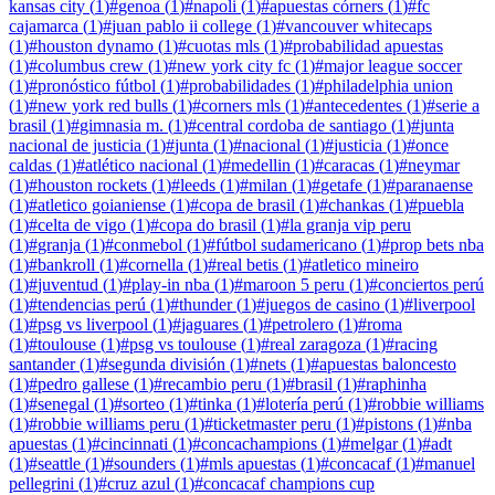
kansas city
(
1
)
#
genoa
(
1
)
#
napoli
(
1
)
#
apuestas córners
(
1
)
#
fc
cajamarca
(
1
)
#
juan pablo ii college
(
1
)
#
vancouver whitecaps
(
1
)
#
houston dynamo
(
1
)
#
cuotas mls
(
1
)
#
probabilidad apuestas
(
1
)
#
columbus crew
(
1
)
#
new york city fc
(
1
)
#
major league soccer
(
1
)
#
pronóstico fútbol
(
1
)
#
probabilidades
(
1
)
#
philadelphia union
(
1
)
#
new york red bulls
(
1
)
#
corners mls
(
1
)
#
antecedentes
(
1
)
#
serie a
brasil
(
1
)
#
gimnasia m.
(
1
)
#
central cordoba de santiago
(
1
)
#
junta
nacional de justicia
(
1
)
#
junta
(
1
)
#
nacional
(
1
)
#
justicia
(
1
)
#
once
caldas
(
1
)
#
atlético nacional
(
1
)
#
medellin
(
1
)
#
caracas
(
1
)
#
neymar
(
1
)
#
houston rockets
(
1
)
#
leeds
(
1
)
#
milan
(
1
)
#
getafe
(
1
)
#
paranaense
(
1
)
#
atletico goianiense
(
1
)
#
copa de brasil
(
1
)
#
chankas
(
1
)
#
puebla
(
1
)
#
celta de vigo
(
1
)
#
copa do brasil
(
1
)
#
la granja vip peru
(
1
)
#
granja
(
1
)
#
conmebol
(
1
)
#
fútbol sudamericano
(
1
)
#
prop bets nba
(
1
)
#
bankroll
(
1
)
#
cornella
(
1
)
#
real betis
(
1
)
#
atletico mineiro
(
1
)
#
juventud
(
1
)
#
play-in nba
(
1
)
#
maroon 5 peru
(
1
)
#
conciertos perú
(
1
)
#
tendencias perú
(
1
)
#
thunder
(
1
)
#
juegos de casino
(
1
)
#
liverpool
(
1
)
#
psg vs liverpool
(
1
)
#
jaguares
(
1
)
#
petrolero
(
1
)
#
roma
(
1
)
#
toulouse
(
1
)
#
psg vs toulouse
(
1
)
#
real zaragoza
(
1
)
#
racing
santander
(
1
)
#
segunda división
(
1
)
#
nets
(
1
)
#
apuestas baloncesto
(
1
)
#
pedro gallese
(
1
)
#
recambio peru
(
1
)
#
brasil
(
1
)
#
raphinha
(
1
)
#
senegal
(
1
)
#
sorteo
(
1
)
#
tinka
(
1
)
#
lotería perú
(
1
)
#
robbie williams
(
1
)
#
robbie williams peru
(
1
)
#
ticketmaster peru
(
1
)
#
pistons
(
1
)
#
nba
apuestas
(
1
)
#
cincinnati
(
1
)
#
concachampions
(
1
)
#
melgar
(
1
)
#
adt
(
1
)
#
seattle
(
1
)
#
sounders
(
1
)
#
mls apuestas
(
1
)
#
concacaf
(
1
)
#
manuel
pellegrini
(
1
)
#
cruz azul
(
1
)
#
concacaf champions cup