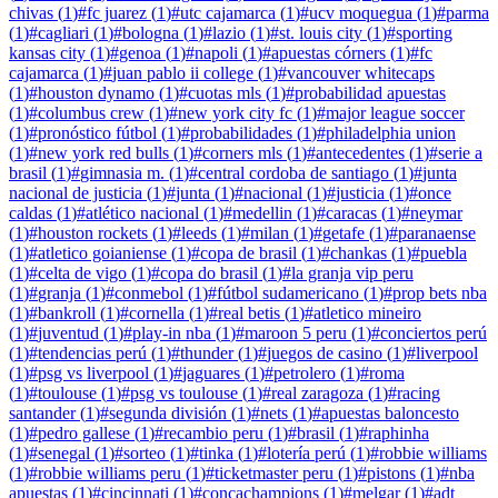
chivas
(
1
)
#
fc juarez
(
1
)
#
utc cajamarca
(
1
)
#
ucv moquegua
(
1
)
#
parma
(
1
)
#
cagliari
(
1
)
#
bologna
(
1
)
#
lazio
(
1
)
#
st. louis city
(
1
)
#
sporting
kansas city
(
1
)
#
genoa
(
1
)
#
napoli
(
1
)
#
apuestas córners
(
1
)
#
fc
cajamarca
(
1
)
#
juan pablo ii college
(
1
)
#
vancouver whitecaps
(
1
)
#
houston dynamo
(
1
)
#
cuotas mls
(
1
)
#
probabilidad apuestas
(
1
)
#
columbus crew
(
1
)
#
new york city fc
(
1
)
#
major league soccer
(
1
)
#
pronóstico fútbol
(
1
)
#
probabilidades
(
1
)
#
philadelphia union
(
1
)
#
new york red bulls
(
1
)
#
corners mls
(
1
)
#
antecedentes
(
1
)
#
serie a
brasil
(
1
)
#
gimnasia m.
(
1
)
#
central cordoba de santiago
(
1
)
#
junta
nacional de justicia
(
1
)
#
junta
(
1
)
#
nacional
(
1
)
#
justicia
(
1
)
#
once
caldas
(
1
)
#
atlético nacional
(
1
)
#
medellin
(
1
)
#
caracas
(
1
)
#
neymar
(
1
)
#
houston rockets
(
1
)
#
leeds
(
1
)
#
milan
(
1
)
#
getafe
(
1
)
#
paranaense
(
1
)
#
atletico goianiense
(
1
)
#
copa de brasil
(
1
)
#
chankas
(
1
)
#
puebla
(
1
)
#
celta de vigo
(
1
)
#
copa do brasil
(
1
)
#
la granja vip peru
(
1
)
#
granja
(
1
)
#
conmebol
(
1
)
#
fútbol sudamericano
(
1
)
#
prop bets nba
(
1
)
#
bankroll
(
1
)
#
cornella
(
1
)
#
real betis
(
1
)
#
atletico mineiro
(
1
)
#
juventud
(
1
)
#
play-in nba
(
1
)
#
maroon 5 peru
(
1
)
#
conciertos perú
(
1
)
#
tendencias perú
(
1
)
#
thunder
(
1
)
#
juegos de casino
(
1
)
#
liverpool
(
1
)
#
psg vs liverpool
(
1
)
#
jaguares
(
1
)
#
petrolero
(
1
)
#
roma
(
1
)
#
toulouse
(
1
)
#
psg vs toulouse
(
1
)
#
real zaragoza
(
1
)
#
racing
santander
(
1
)
#
segunda división
(
1
)
#
nets
(
1
)
#
apuestas baloncesto
(
1
)
#
pedro gallese
(
1
)
#
recambio peru
(
1
)
#
brasil
(
1
)
#
raphinha
(
1
)
#
senegal
(
1
)
#
sorteo
(
1
)
#
tinka
(
1
)
#
lotería perú
(
1
)
#
robbie williams
(
1
)
#
robbie williams peru
(
1
)
#
ticketmaster peru
(
1
)
#
pistons
(
1
)
#
nba
apuestas
(
1
)
#
cincinnati
(
1
)
#
concachampions
(
1
)
#
melgar
(
1
)
#
adt