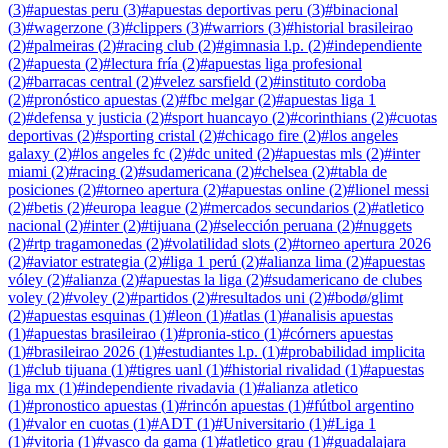
(
3
)
#
apuestas peru
(
3
)
#
apuestas deportivas peru
(
3
)
#
binacional
(
3
)
#
wagerzone
(
3
)
#
clippers
(
3
)
#
warriors
(
3
)
#
historial brasileirao
(
2
)
#
palmeiras
(
2
)
#
racing club
(
2
)
#
gimnasia l.p.
(
2
)
#
independiente
(
2
)
#
apuesta
(
2
)
#
lectura fría
(
2
)
#
apuestas liga profesional
(
2
)
#
barracas central
(
2
)
#
velez sarsfield
(
2
)
#
instituto cordoba
(
2
)
#
pronóstico apuestas
(
2
)
#
fbc melgar
(
2
)
#
apuestas liga 1
(
2
)
#
defensa y justicia
(
2
)
#
sport huancayo
(
2
)
#
corinthians
(
2
)
#
cuotas
deportivas
(
2
)
#
sporting cristal
(
2
)
#
chicago fire
(
2
)
#
los angeles
galaxy
(
2
)
#
los angeles fc
(
2
)
#
dc united
(
2
)
#
apuestas mls
(
2
)
#
inter
miami
(
2
)
#
racing
(
2
)
#
sudamericana
(
2
)
#
chelsea
(
2
)
#
tabla de
posiciones
(
2
)
#
torneo apertura
(
2
)
#
apuestas online
(
2
)
#
lionel messi
(
2
)
#
betis
(
2
)
#
europa league
(
2
)
#
mercados secundarios
(
2
)
#
atletico
nacional
(
2
)
#
inter
(
2
)
#
tijuana
(
2
)
#
selección peruana
(
2
)
#
nuggets
(
2
)
#
rtp tragamonedas
(
2
)
#
volatilidad slots
(
2
)
#
torneo apertura 2026
(
2
)
#
aviator estrategia
(
2
)
#
liga 1 perú
(
2
)
#
alianza lima
(
2
)
#
apuestas
vóley
(
2
)
#
alianza
(
2
)
#
apuestas la liga
(
2
)
#
sudamericano de clubes
voley
(
2
)
#
voley
(
2
)
#
partidos
(
2
)
#
resultados uni
(
2
)
#
bodø/glimt
(
2
)
#
apuestas esquinas
(
1
)
#
leon
(
1
)
#
atlas
(
1
)
#
analisis apuestas
(
1
)
#
apuestas brasileirao
(
1
)
#
pronia-stico
(
1
)
#
córners apuestas
(
1
)
#
brasileirao 2026
(
1
)
#
estudiantes l.p.
(
1
)
#
probabilidad implicita
(
1
)
#
club tijuana
(
1
)
#
tigres uanl
(
1
)
#
historial rivalidad
(
1
)
#
apuestas
liga mx
(
1
)
#
independiente rivadavia
(
1
)
#
alianza atletico
(
1
)
#
pronostico apuestas
(
1
)
#
rincón apuestas
(
1
)
#
fútbol argentino
(
1
)
#
valor en cuotas
(
1
)
#
ADT
(
1
)
#
Universitario
(
1
)
#
Liga 1
(
1
)
#
vitoria
(
1
)
#
vasco da gama
(
1
)
#
atletico grau
(
1
)
#
guadalajara