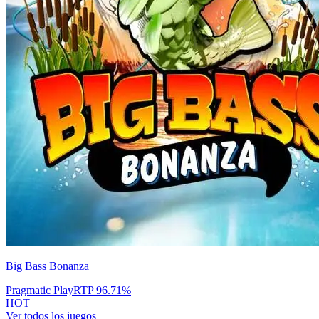
Big Bass Bonanza
Pragmatic Play
RTP
96.71
%
HOT
Ver todos los juegos