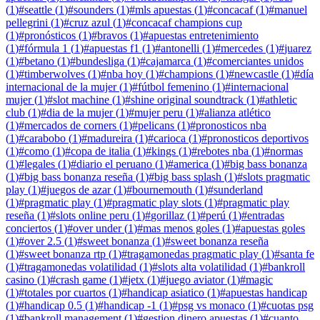
(
1
)
#
seattle
(
1
)
#
sounders
(
1
)
#
mls apuestas
(
1
)
#
concacaf
(
1
)
#
manuel
pellegrini
(
1
)
#
cruz azul
(
1
)
#
concacaf champions cup
(
1
)
#
pronósticos
(
1
)
#
bravos
(
1
)
#
apuestas entretenimiento
(
1
)
#
fórmula 1
(
1
)
#
apuestas f1
(
1
)
#
antonelli
(
1
)
#
mercedes
(
1
)
#
juarez
(
1
)
#
betano
(
1
)
#
bundesliga
(
1
)
#
cajamarca
(
1
)
#
comerciantes unidos
(
1
)
#
timberwolves
(
1
)
#
nba hoy
(
1
)
#
champions
(
1
)
#
newcastle
(
1
)
#
día
internacional de la mujer
(
1
)
#
fútbol femenino
(
1
)
#
internacional
mujer
(
1
)
#
slot machine
(
1
)
#
shine original soundtrack
(
1
)
#
athletic
club
(
1
)
#
dia de la mujer
(
1
)
#
mujer peru
(
1
)
#
alianza atlético
(
1
)
#
mercados de corners
(
1
)
#
pelicans
(
1
)
#
pronosticos nba
(
1
)
#
carabobo
(
1
)
#
madureira
(
1
)
#
carioca
(
1
)
#
pronosticos deportivos
(
1
)
#
como
(
1
)
#
copa de italia
(
1
)
#
kings
(
1
)
#
rebotes nba
(
1
)
#
normas
(
1
)
#
legales
(
1
)
#
diario el peruano
(
1
)
#
america
(
1
)
#
big bass bonanza
(
1
)
#
big bass bonanza reseña
(
1
)
#
big bass splash
(
1
)
#
slots pragmatic
play
(
1
)
#
juegos de azar
(
1
)
#
bournemouth
(
1
)
#
sunderland
(
1
)
#
pragmatic play
(
1
)
#
pragmatic play slots
(
1
)
#
pragmatic play
reseña
(
1
)
#
slots online peru
(
1
)
#
gorillaz
(
1
)
#
perú
(
1
)
#
entradas
conciertos
(
1
)
#
over under
(
1
)
#
mas menos goles
(
1
)
#
apuestas goles
(
1
)
#
over 2.5
(
1
)
#
sweet bonanza
(
1
)
#
sweet bonanza reseña
(
1
)
#
sweet bonanza rtp
(
1
)
#
tragamonedas pragmatic play
(
1
)
#
santa fe
(
1
)
#
tragamonedas volatilidad
(
1
)
#
slots alta volatilidad
(
1
)
#
bankroll
casino
(
1
)
#
crash game
(
1
)
#
jetx
(
1
)
#
juego aviator
(
1
)
#
magic
(
1
)
#
totales por cuartos
(
1
)
#
handicap asiatico
(
1
)
#
apuestas handicap
(
1
)
#
handicap 0.5
(
1
)
#
handicap -1
(
1
)
#
psg vs monaco
(
1
)
#
cuotas psg
(
1
)
#
bankroll management
(
1
)
#
gestion dinero apuestas
(
1
)
#
cuanto