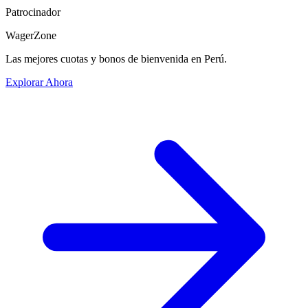
Patrocinador
WagerZone
Las mejores cuotas y bonos de bienvenida en Perú.
Explorar Ahora