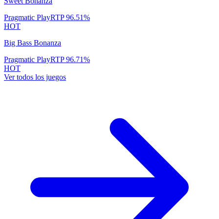
Sweet Bonanza
Pragmatic Play
RTP
96.51
%
HOT
Big Bass Bonanza
Pragmatic Play
RTP
96.71
%
HOT
Ver todos los juegos