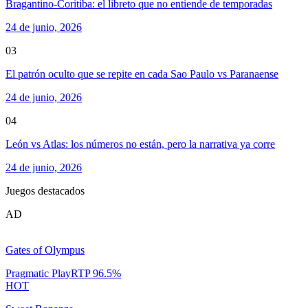
Bragantino-Coritiba: el libreto que no entiende de temporadas
24 de junio, 2026
03
El patrón oculto que se repite en cada Sao Paulo vs Paranaense
24 de junio, 2026
04
León vs Atlas: los números no están, pero la narrativa ya corre
24 de junio, 2026
Juegos destacados
AD
Gates of Olympus
Pragmatic Play
RTP
96.5
%
HOT