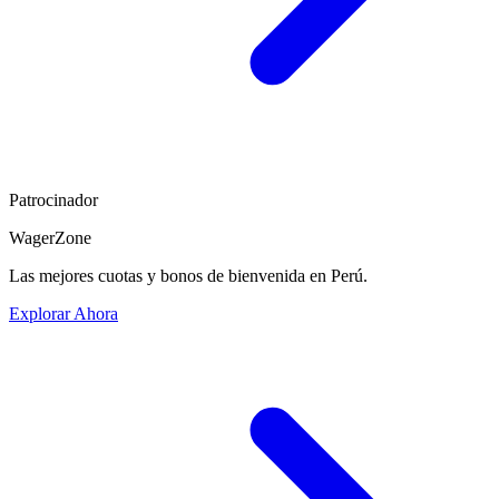
Patrocinador
WagerZone
Las mejores cuotas y bonos de bienvenida en Perú.
Explorar Ahora