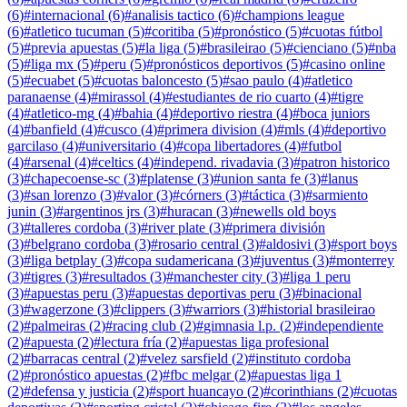
(
6
)
#
internacional
(
6
)
#
analisis tactico
(
6
)
#
champions league
(
6
)
#
atletico tucuman
(
5
)
#
coritiba
(
5
)
#
pronóstico
(
5
)
#
cuotas fútbol
(
5
)
#
previa apuestas
(
5
)
#
la liga
(
5
)
#
brasileirao
(
5
)
#
cienciano
(
5
)
#
nba
(
5
)
#
liga mx
(
5
)
#
peru
(
5
)
#
pronósticos deportivos
(
5
)
#
casino online
(
5
)
#
ecuabet
(
5
)
#
cuotas baloncesto
(
5
)
#
sao paulo
(
4
)
#
atletico
paranaense
(
4
)
#
mirassol
(
4
)
#
estudiantes de rio cuarto
(
4
)
#
tigre
(
4
)
#
atletico-mg
(
4
)
#
bahia
(
4
)
#
deportivo riestra
(
4
)
#
boca juniors
(
4
)
#
banfield
(
4
)
#
cusco
(
4
)
#
primera division
(
4
)
#
mls
(
4
)
#
deportivo
garcilaso
(
4
)
#
universitario
(
4
)
#
copa libertadores
(
4
)
#
futbol
(
4
)
#
arsenal
(
4
)
#
celtics
(
4
)
#
independ. rivadavia
(
3
)
#
patron historico
(
3
)
#
chapecoense-sc
(
3
)
#
platense
(
3
)
#
union santa fe
(
3
)
#
lanus
(
3
)
#
san lorenzo
(
3
)
#
valor
(
3
)
#
córners
(
3
)
#
táctica
(
3
)
#
sarmiento
junin
(
3
)
#
argentinos jrs
(
3
)
#
huracan
(
3
)
#
newells old boys
(
3
)
#
talleres cordoba
(
3
)
#
river plate
(
3
)
#
primera división
(
3
)
#
belgrano cordoba
(
3
)
#
rosario central
(
3
)
#
aldosivi
(
3
)
#
sport boys
(
3
)
#
liga betplay
(
3
)
#
copa sudamericana
(
3
)
#
juventus
(
3
)
#
monterrey
(
3
)
#
tigres
(
3
)
#
resultados
(
3
)
#
manchester city
(
3
)
#
liga 1 peru
(
3
)
#
apuestas peru
(
3
)
#
apuestas deportivas peru
(
3
)
#
binacional
(
3
)
#
wagerzone
(
3
)
#
clippers
(
3
)
#
warriors
(
3
)
#
historial brasileirao
(
2
)
#
palmeiras
(
2
)
#
racing club
(
2
)
#
gimnasia l.p.
(
2
)
#
independiente
(
2
)
#
apuesta
(
2
)
#
lectura fría
(
2
)
#
apuestas liga profesional
(
2
)
#
barracas central
(
2
)
#
velez sarsfield
(
2
)
#
instituto cordoba
(
2
)
#
pronóstico apuestas
(
2
)
#
fbc melgar
(
2
)
#
apuestas liga 1
(
2
)
#
defensa y justicia
(
2
)
#
sport huancayo
(
2
)
#
corinthians
(
2
)
#
cuotas