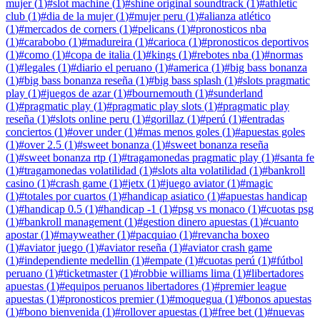
mujer
(
1
)
#
slot machine
(
1
)
#
shine original soundtrack
(
1
)
#
athletic
club
(
1
)
#
dia de la mujer
(
1
)
#
mujer peru
(
1
)
#
alianza atlético
(
1
)
#
mercados de corners
(
1
)
#
pelicans
(
1
)
#
pronosticos nba
(
1
)
#
carabobo
(
1
)
#
madureira
(
1
)
#
carioca
(
1
)
#
pronosticos deportivos
(
1
)
#
como
(
1
)
#
copa de italia
(
1
)
#
kings
(
1
)
#
rebotes nba
(
1
)
#
normas
(
1
)
#
legales
(
1
)
#
diario el peruano
(
1
)
#
america
(
1
)
#
big bass bonanza
(
1
)
#
big bass bonanza reseña
(
1
)
#
big bass splash
(
1
)
#
slots pragmatic
play
(
1
)
#
juegos de azar
(
1
)
#
bournemouth
(
1
)
#
sunderland
(
1
)
#
pragmatic play
(
1
)
#
pragmatic play slots
(
1
)
#
pragmatic play
reseña
(
1
)
#
slots online peru
(
1
)
#
gorillaz
(
1
)
#
perú
(
1
)
#
entradas
conciertos
(
1
)
#
over under
(
1
)
#
mas menos goles
(
1
)
#
apuestas goles
(
1
)
#
over 2.5
(
1
)
#
sweet bonanza
(
1
)
#
sweet bonanza reseña
(
1
)
#
sweet bonanza rtp
(
1
)
#
tragamonedas pragmatic play
(
1
)
#
santa fe
(
1
)
#
tragamonedas volatilidad
(
1
)
#
slots alta volatilidad
(
1
)
#
bankroll
casino
(
1
)
#
crash game
(
1
)
#
jetx
(
1
)
#
juego aviator
(
1
)
#
magic
(
1
)
#
totales por cuartos
(
1
)
#
handicap asiatico
(
1
)
#
apuestas handicap
(
1
)
#
handicap 0.5
(
1
)
#
handicap -1
(
1
)
#
psg vs monaco
(
1
)
#
cuotas psg
(
1
)
#
bankroll management
(
1
)
#
gestion dinero apuestas
(
1
)
#
cuanto
apostar
(
1
)
#
mayweather
(
1
)
#
pacquiao
(
1
)
#
revancha boxeo
(
1
)
#
aviator juego
(
1
)
#
aviator reseña
(
1
)
#
aviator crash game
(
1
)
#
independiente medellin
(
1
)
#
empate
(
1
)
#
cuotas perú
(
1
)
#
fútbol
peruano
(
1
)
#
ticketmaster
(
1
)
#
robbie williams lima
(
1
)
#
libertadores
apuestas
(
1
)
#
equipos peruanos libertadores
(
1
)
#
premier league
apuestas
(
1
)
#
pronosticos premier
(
1
)
#
moquegua
(
1
)
#
bonos apuestas
(
1
)
#
bono bienvenida
(
1
)
#
rollover apuestas
(
1
)
#
free bet
(
1
)
#
nuevas