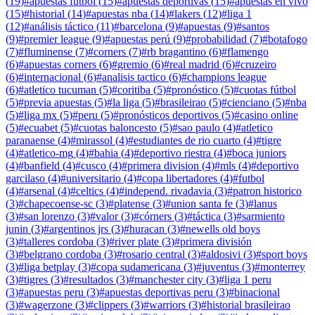
(
19
)
#
apuestas futbol
(
15
)
#
apuestas deportivas
(
15
)
#
apuestas en vivo
(
15
)
#
historial
(
14
)
#
apuestas nba
(
14
)
#
lakers
(
12
)
#
liga 1
(
12
)
#
análisis táctico
(
11
)
#
barcelona
(
9
)
#
apuestas
(
9
)
#
santos
(
9
)
#
premier league
(
9
)
#
apuestas perú
(
9
)
#
probabilidad
(
7
)
#
botafogo
(
7
)
#
fluminense
(
7
)
#
corners
(
7
)
#
rb bragantino
(
6
)
#
flamengo
(
6
)
#
apuestas corners
(
6
)
#
gremio
(
6
)
#
real madrid
(
6
)
#
cruzeiro
(
6
)
#
internacional
(
6
)
#
analisis tactico
(
6
)
#
champions league
(
6
)
#
atletico tucuman
(
5
)
#
coritiba
(
5
)
#
pronóstico
(
5
)
#
cuotas fútbol
(
5
)
#
previa apuestas
(
5
)
#
la liga
(
5
)
#
brasileirao
(
5
)
#
cienciano
(
5
)
#
nba
(
5
)
#
liga mx
(
5
)
#
peru
(
5
)
#
pronósticos deportivos
(
5
)
#
casino online
(
5
)
#
ecuabet
(
5
)
#
cuotas baloncesto
(
5
)
#
sao paulo
(
4
)
#
atletico
paranaense
(
4
)
#
mirassol
(
4
)
#
estudiantes de rio cuarto
(
4
)
#
tigre
(
4
)
#
atletico-mg
(
4
)
#
bahia
(
4
)
#
deportivo riestra
(
4
)
#
boca juniors
(
4
)
#
banfield
(
4
)
#
cusco
(
4
)
#
primera division
(
4
)
#
mls
(
4
)
#
deportivo
garcilaso
(
4
)
#
universitario
(
4
)
#
copa libertadores
(
4
)
#
futbol
(
4
)
#
arsenal
(
4
)
#
celtics
(
4
)
#
independ. rivadavia
(
3
)
#
patron historico
(
3
)
#
chapecoense-sc
(
3
)
#
platense
(
3
)
#
union santa fe
(
3
)
#
lanus
(
3
)
#
san lorenzo
(
3
)
#
valor
(
3
)
#
córners
(
3
)
#
táctica
(
3
)
#
sarmiento
junin
(
3
)
#
argentinos jrs
(
3
)
#
huracan
(
3
)
#
newells old boys
(
3
)
#
talleres cordoba
(
3
)
#
river plate
(
3
)
#
primera división
(
3
)
#
belgrano cordoba
(
3
)
#
rosario central
(
3
)
#
aldosivi
(
3
)
#
sport boys
(
3
)
#
liga betplay
(
3
)
#
copa sudamericana
(
3
)
#
juventus
(
3
)
#
monterrey
(
3
)
#
tigres
(
3
)
#
resultados
(
3
)
#
manchester city
(
3
)
#
liga 1 peru
(
3
)
#
apuestas peru
(
3
)
#
apuestas deportivas peru
(
3
)
#
binacional
(
3
)
#
wagerzone
(
3
)
#
clippers
(
3
)
#
warriors
(
3
)
#
historial brasileirao