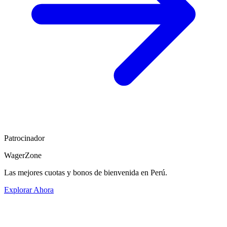
Patrocinador
WagerZone
Las mejores cuotas y bonos de bienvenida en Perú.
Explorar Ahora