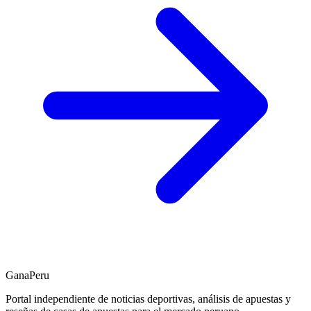
GanaPeru
Portal independiente de noticias deportivas, análisis de apuestas y