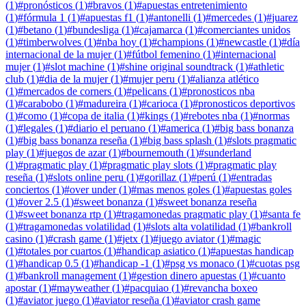
(
1
)
#
pronósticos
(
1
)
#
bravos
(
1
)
#
apuestas entretenimiento
(
1
)
#
fórmula 1
(
1
)
#
apuestas f1
(
1
)
#
antonelli
(
1
)
#
mercedes
(
1
)
#
juarez
(
1
)
#
betano
(
1
)
#
bundesliga
(
1
)
#
cajamarca
(
1
)
#
comerciantes unidos
(
1
)
#
timberwolves
(
1
)
#
nba hoy
(
1
)
#
champions
(
1
)
#
newcastle
(
1
)
#
día
internacional de la mujer
(
1
)
#
fútbol femenino
(
1
)
#
internacional
mujer
(
1
)
#
slot machine
(
1
)
#
shine original soundtrack
(
1
)
#
athletic
club
(
1
)
#
dia de la mujer
(
1
)
#
mujer peru
(
1
)
#
alianza atlético
(
1
)
#
mercados de corners
(
1
)
#
pelicans
(
1
)
#
pronosticos nba
(
1
)
#
carabobo
(
1
)
#
madureira
(
1
)
#
carioca
(
1
)
#
pronosticos deportivos
(
1
)
#
como
(
1
)
#
copa de italia
(
1
)
#
kings
(
1
)
#
rebotes nba
(
1
)
#
normas
(
1
)
#
legales
(
1
)
#
diario el peruano
(
1
)
#
america
(
1
)
#
big bass bonanza
(
1
)
#
big bass bonanza reseña
(
1
)
#
big bass splash
(
1
)
#
slots pragmatic
play
(
1
)
#
juegos de azar
(
1
)
#
bournemouth
(
1
)
#
sunderland
(
1
)
#
pragmatic play
(
1
)
#
pragmatic play slots
(
1
)
#
pragmatic play
reseña
(
1
)
#
slots online peru
(
1
)
#
gorillaz
(
1
)
#
perú
(
1
)
#
entradas
conciertos
(
1
)
#
over under
(
1
)
#
mas menos goles
(
1
)
#
apuestas goles
(
1
)
#
over 2.5
(
1
)
#
sweet bonanza
(
1
)
#
sweet bonanza reseña
(
1
)
#
sweet bonanza rtp
(
1
)
#
tragamonedas pragmatic play
(
1
)
#
santa fe
(
1
)
#
tragamonedas volatilidad
(
1
)
#
slots alta volatilidad
(
1
)
#
bankroll
casino
(
1
)
#
crash game
(
1
)
#
jetx
(
1
)
#
juego aviator
(
1
)
#
magic
(
1
)
#
totales por cuartos
(
1
)
#
handicap asiatico
(
1
)
#
apuestas handicap
(
1
)
#
handicap 0.5
(
1
)
#
handicap -1
(
1
)
#
psg vs monaco
(
1
)
#
cuotas psg
(
1
)
#
bankroll management
(
1
)
#
gestion dinero apuestas
(
1
)
#
cuanto
apostar
(
1
)
#
mayweather
(
1
)
#
pacquiao
(
1
)
#
revancha boxeo
(
1
)
#
aviator juego
(
1
)
#
aviator reseña
(
1
)
#
aviator crash game