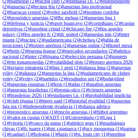
(
2
)
#
palmeiras
(
2
)
#
racing club
(
2
)
#
gimnasia l.p.
(
2
)
#
independiente
(
2
)
#
apuesta
(
2
)
#
lectura fría
(
2
)
#
apuestas liga profesional
(
2
)
#
barracas central
(
2
)
#
velez sarsfield
(
2
)
#
instituto cordoba
(
2
)
#
pronóstico apuestas
(
2
)
#
fbc melgar
(
2
)
#
apuestas liga 1
(
2
)
#
defensa y justicia
(
2
)
#
sport huancayo
(
2
)
#
corinthians
(
2
)
#
cuotas
deportivas
(
2
)
#
sporting cristal
(
2
)
#
chicago fire
(
2
)
#
los angeles
galaxy
(
2
)
#
los angeles fc
(
2
)
#
dc united
(
2
)
#
apuestas mls
(
2
)
#
inter
miami
(
2
)
#
racing
(
2
)
#
sudamericana
(
2
)
#
chelsea
(
2
)
#
tabla de
posiciones
(
2
)
#
torneo apertura
(
2
)
#
apuestas online
(
2
)
#
lionel messi
(
2
)
#
betis
(
2
)
#
europa league
(
2
)
#
mercados secundarios
(
2
)
#
atletico
nacional
(
2
)
#
inter
(
2
)
#
tijuana
(
2
)
#
selección peruana
(
2
)
#
nuggets
(
2
)
#
rtp tragamonedas
(
2
)
#
volatilidad slots
(
2
)
#
torneo apertura 2026
(
2
)
#
aviator estrategia
(
2
)
#
liga 1 perú
(
2
)
#
alianza lima
(
2
)
#
apuestas
vóley
(
2
)
#
alianza
(
2
)
#
apuestas la liga
(
2
)
#
sudamericano de clubes
voley
(
2
)
#
voley
(
2
)
#
partidos
(
2
)
#
resultados uni
(
2
)
#
bodø/glimt
(
2
)
#
apuestas esquinas
(
1
)
#
leon
(
1
)
#
atlas
(
1
)
#
analisis apuestas
(
1
)
#
apuestas brasileirao
(
1
)
#
pronia-stico
(
1
)
#
córners apuestas
(
1
)
#
brasileirao 2026
(
1
)
#
estudiantes l.p.
(
1
)
#
probabilidad implicita
(
1
)
#
club tijuana
(
1
)
#
tigres uanl
(
1
)
#
historial rivalidad
(
1
)
#
apuestas
liga mx
(
1
)
#
independiente rivadavia
(
1
)
#
alianza atletico
(
1
)
#
pronostico apuestas
(
1
)
#
rincón apuestas
(
1
)
#
fútbol argentino
(
1
)
#
valor en cuotas
(
1
)
#
ADT
(
1
)
#
Universitario
(
1
)
#
Liga 1
(
1
)
#
vitoria
(
1
)
#
vasco da gama
(
1
)
#
atletico grau
(
1
)
#
guadalajara
chivas
(
1
)
#
fc juarez
(
1
)
#
utc cajamarca
(
1
)
#
ucv moquegua
(
1
)
#
parma
(
1
)
#
cagliari
(
1
)
#
bologna
(
1
)
#
lazio
(
1
)
#
st. louis city
(
1
)
#
sporting