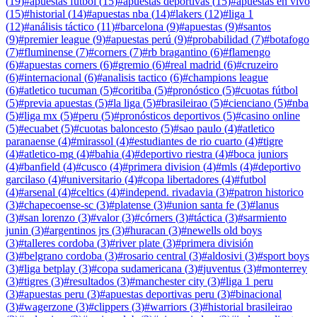
(
19
)
#
apuestas futbol
(
15
)
#
apuestas deportivas
(
15
)
#
apuestas en vivo
(
15
)
#
historial
(
14
)
#
apuestas nba
(
14
)
#
lakers
(
12
)
#
liga 1
(
12
)
#
análisis táctico
(
11
)
#
barcelona
(
9
)
#
apuestas
(
9
)
#
santos
(
9
)
#
premier league
(
9
)
#
apuestas perú
(
9
)
#
probabilidad
(
7
)
#
botafogo
(
7
)
#
fluminense
(
7
)
#
corners
(
7
)
#
rb bragantino
(
6
)
#
flamengo
(
6
)
#
apuestas corners
(
6
)
#
gremio
(
6
)
#
real madrid
(
6
)
#
cruzeiro
(
6
)
#
internacional
(
6
)
#
analisis tactico
(
6
)
#
champions league
(
6
)
#
atletico tucuman
(
5
)
#
coritiba
(
5
)
#
pronóstico
(
5
)
#
cuotas fútbol
(
5
)
#
previa apuestas
(
5
)
#
la liga
(
5
)
#
brasileirao
(
5
)
#
cienciano
(
5
)
#
nba
(
5
)
#
liga mx
(
5
)
#
peru
(
5
)
#
pronósticos deportivos
(
5
)
#
casino online
(
5
)
#
ecuabet
(
5
)
#
cuotas baloncesto
(
5
)
#
sao paulo
(
4
)
#
atletico
paranaense
(
4
)
#
mirassol
(
4
)
#
estudiantes de rio cuarto
(
4
)
#
tigre
(
4
)
#
atletico-mg
(
4
)
#
bahia
(
4
)
#
deportivo riestra
(
4
)
#
boca juniors
(
4
)
#
banfield
(
4
)
#
cusco
(
4
)
#
primera division
(
4
)
#
mls
(
4
)
#
deportivo
garcilaso
(
4
)
#
universitario
(
4
)
#
copa libertadores
(
4
)
#
futbol
(
4
)
#
arsenal
(
4
)
#
celtics
(
4
)
#
independ. rivadavia
(
3
)
#
patron historico
(
3
)
#
chapecoense-sc
(
3
)
#
platense
(
3
)
#
union santa fe
(
3
)
#
lanus
(
3
)
#
san lorenzo
(
3
)
#
valor
(
3
)
#
córners
(
3
)
#
táctica
(
3
)
#
sarmiento
junin
(
3
)
#
argentinos jrs
(
3
)
#
huracan
(
3
)
#
newells old boys
(
3
)
#
talleres cordoba
(
3
)
#
river plate
(
3
)
#
primera división
(
3
)
#
belgrano cordoba
(
3
)
#
rosario central
(
3
)
#
aldosivi
(
3
)
#
sport boys
(
3
)
#
liga betplay
(
3
)
#
copa sudamericana
(
3
)
#
juventus
(
3
)
#
monterrey
(
3
)
#
tigres
(
3
)
#
resultados
(
3
)
#
manchester city
(
3
)
#
liga 1 peru
(
3
)
#
apuestas peru
(
3
)
#
apuestas deportivas peru
(
3
)
#
binacional
(
3
)
#
wagerzone
(
3
)
#
clippers
(
3
)
#
warriors
(
3
)
#
historial brasileirao