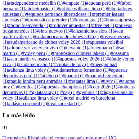
(
1
)
#
independiente medellin
(
1
)
#
empate
(
1
)
#
cuotas perú
(
1
)
#
fútbol
peruano
(
1
)
#
ticketmaster
(
1
)
#
robbie williams lima
(
1
)
#
libertadores
apuestas
(
1
)
#
equipos peruanos libertadores
(
1
)
#
premier league
apuestas
(
1
)
#
pronosticos premier
(
1
)
#
moquegua
(
1
)
#
bonos apuestas
(
1
)
#
bono bienvenida
(
1
)
#
rollover apuestas
(
1
)
#
free bet
(
1
)
#
nuevas
tragamonedas
(
1
)
#
slots nuevos
(
1
)
#
lanzamientos slots
(
1
)
#
san
martín vóley
(
1
)
#
sudamericano de clubes 2026
(
1
)
#
osasco vs sesi
(
1
)
#
sudamericano de clubes voley 2026
(
1
)
#
apuestas voleibol
(
1
)
#
donde ver voley en vivo
(
1
)
#
levante
(
1
)
#
tottenham
(
1
)
#
san
martin
(
1
)
#
voley peru
(
1
)
#
pronóstico clippers lakers
(
1
)
#
osasuna
(
1
)
#
san martín vs osasco
(
1
)
#
apuestas vóley 2026
(
1
)
#
dónde ver en
vivo
(
1
)
#
sudamericano
(
1
)
#
cuotas de hoy
(
1
)
#
meegan hart
(
1
)
#
alianza lima vóley
(
1
)
#
sudamericano femenino
(
1
)
#
apuestas
deportivas perú
(
1
)
#
atletico
(
1
)
#
madrid
(
1
)
#
man utd femenino
(
1
)
#
paulo londra peru entradas
(
1
)
#
regatas lima
(
1
)
#
uviv
(
1
)
#
cuotas
hoy
(
1
)
#
benfica
(
1
)
#
apuestas champions
(
1
)
#
coar 2026
(
1
)
#
noticias
deportivas
(
1
)
#
galatasaray
(
1
)
#
psg
(
1
)
#
geminis
(
1
)
#
liga peruana de
voley
(
1
)
#
alianza lima voley
(
1
)
#
real madrid vs barcelona
(
1
)
#
clásico español
(
1
)
#
real sociedad
(
1
)
Lo más leído
01
Tucumán vs Rivadavia: el corner que vale más que el 1X2