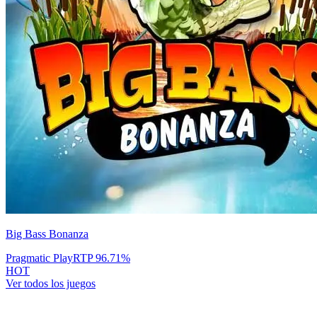
Big Bass Bonanza
Pragmatic Play
RTP
96.71
%
HOT
Ver todos los juegos