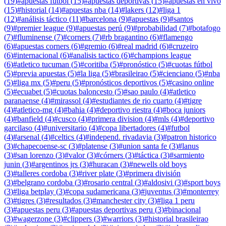
(
19
)
#
apuestas futbol
(
15
)
#
apuestas deportivas
(
15
)
#
apuestas en vivo
(
15
)
#
historial
(
14
)
#
apuestas nba
(
14
)
#
lakers
(
12
)
#
liga 1
(
12
)
#
análisis táctico
(
11
)
#
barcelona
(
9
)
#
apuestas
(
9
)
#
santos
(
9
)
#
premier league
(
9
)
#
apuestas perú
(
9
)
#
probabilidad
(
7
)
#
botafogo
(
7
)
#
fluminense
(
7
)
#
corners
(
7
)
#
rb bragantino
(
6
)
#
flamengo
(
6
)
#
apuestas corners
(
6
)
#
gremio
(
6
)
#
real madrid
(
6
)
#
cruzeiro
(
6
)
#
internacional
(
6
)
#
analisis tactico
(
6
)
#
champions league
(
6
)
#
atletico tucuman
(
5
)
#
coritiba
(
5
)
#
pronóstico
(
5
)
#
cuotas fútbol
(
5
)
#
previa apuestas
(
5
)
#
la liga
(
5
)
#
brasileirao
(
5
)
#
cienciano
(
5
)
#
nba
(
5
)
#
liga mx
(
5
)
#
peru
(
5
)
#
pronósticos deportivos
(
5
)
#
casino online
(
5
)
#
ecuabet
(
5
)
#
cuotas baloncesto
(
5
)
#
sao paulo
(
4
)
#
atletico
paranaense
(
4
)
#
mirassol
(
4
)
#
estudiantes de rio cuarto
(
4
)
#
tigre
(
4
)
#
atletico-mg
(
4
)
#
bahia
(
4
)
#
deportivo riestra
(
4
)
#
boca juniors
(
4
)
#
banfield
(
4
)
#
cusco
(
4
)
#
primera division
(
4
)
#
mls
(
4
)
#
deportivo
garcilaso
(
4
)
#
universitario
(
4
)
#
copa libertadores
(
4
)
#
futbol
(
4
)
#
arsenal
(
4
)
#
celtics
(
4
)
#
independ. rivadavia
(
3
)
#
patron historico
(
3
)
#
chapecoense-sc
(
3
)
#
platense
(
3
)
#
union santa fe
(
3
)
#
lanus
(
3
)
#
san lorenzo
(
3
)
#
valor
(
3
)
#
córners
(
3
)
#
táctica
(
3
)
#
sarmiento
junin
(
3
)
#
argentinos jrs
(
3
)
#
huracan
(
3
)
#
newells old boys
(
3
)
#
talleres cordoba
(
3
)
#
river plate
(
3
)
#
primera división
(
3
)
#
belgrano cordoba
(
3
)
#
rosario central
(
3
)
#
aldosivi
(
3
)
#
sport boys
(
3
)
#
liga betplay
(
3
)
#
copa sudamericana
(
3
)
#
juventus
(
3
)
#
monterrey
(
3
)
#
tigres
(
3
)
#
resultados
(
3
)
#
manchester city
(
3
)
#
liga 1 peru
(
3
)
#
apuestas peru
(
3
)
#
apuestas deportivas peru
(
3
)
#
binacional
(
3
)
#
wagerzone
(
3
)
#
clippers
(
3
)
#
warriors
(
3
)
#
historial brasileirao