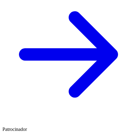
Patrocinador