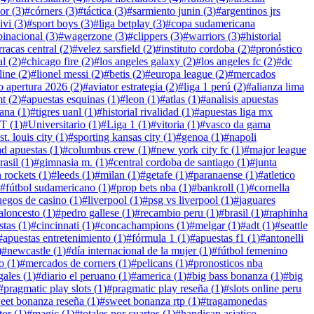
lor
(
3
)
#
córners
(
3
)
#
táctica
(
3
)
#
sarmiento junin
(
3
)
#
argentinos jrs
ivi
(
3
)
#
sport boys
(
3
)
#
liga betplay
(
3
)
#
copa sudamericana
binacional
(
3
)
#
wagerzone
(
3
)
#
clippers
(
3
)
#
warriors
(
3
)
#
historial
rracas central
(
2
)
#
velez sarsfield
(
2
)
#
instituto cordoba
(
2
)
#
pronóstico
al
(
2
)
#
chicago fire
(
2
)
#
los angeles galaxy
(
2
)
#
los angeles fc
(
2
)
#
dc
line
(
2
)
#
lionel messi
(
2
)
#
betis
(
2
)
#
europa league
(
2
)
#
mercados
o apertura 2026
(
2
)
#
aviator estrategia
(
2
)
#
liga 1 perú
(
2
)
#
alianza lima
mt
(
2
)
#
apuestas esquinas
(
1
)
#
leon
(
1
)
#
atlas
(
1
)
#
analisis apuestas
uana
(
1
)
#
tigres uanl
(
1
)
#
historial rivalidad
(
1
)
#
apuestas liga mx
T
(
1
)
#
Universitario
(
1
)
#
Liga 1
(
1
)
#
vitoria
(
1
)
#
vasco da gama
st. louis city
(
1
)
#
sporting kansas city
(
1
)
#
genoa
(
1
)
#
napoli
ad apuestas
(
1
)
#
columbus crew
(
1
)
#
new york city fc
(
1
)
#
major league
rasil
(
1
)
#
gimnasia m.
(
1
)
#
central cordoba de santiago
(
1
)
#
junta
 rockets
(
1
)
#
leeds
(
1
)
#
milan
(
1
)
#
getafe
(
1
)
#
paranaense
(
1
)
#
atletico
#
fútbol sudamericano
(
1
)
#
prop bets nba
(
1
)
#
bankroll
(
1
)
#
cornella
uegos de casino
(
1
)
#
liverpool
(
1
)
#
psg vs liverpool
(
1
)
#
jaguares
aloncesto
(
1
)
#
pedro gallese
(
1
)
#
recambio peru
(
1
)
#
brasil
(
1
)
#
raphinha
stas
(
1
)
#
cincinnati
(
1
)
#
concachampions
(
1
)
#
melgar
(
1
)
#
adt
(
1
)
#
seattle
#
apuestas entretenimiento
(
1
)
#
fórmula 1
(
1
)
#
apuestas f1
(
1
)
#
antonelli
)
#
newcastle
(
1
)
#
día internacional de la mujer
(
1
)
#
fútbol femenino
co
(
1
)
#
mercados de corners
(
1
)
#
pelicans
(
1
)
#
pronosticos nba
gales
(
1
)
#
diario el peruano
(
1
)
#
america
(
1
)
#
big bass bonanza
(
1
)
#
big
#
pragmatic play slots
(
1
)
#
pragmatic play reseña
(
1
)
#
slots online peru
eet bonanza reseña
(
1
)
#
sweet bonanza rtp
(
1
)
#
tragamonedas
tor
(
1
)
#
magic
(
1
)
#
totales por cuartos
(
1
)
#
handicap asiatico