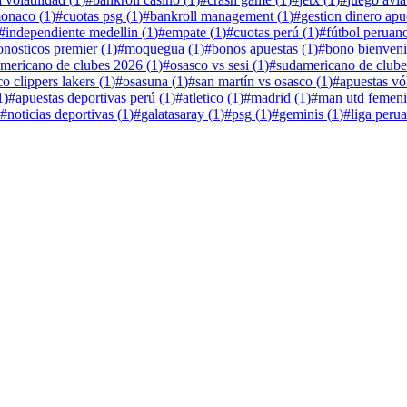
monaco
(
1
)
#
cuotas psg
(
1
)
#
bankroll management
(
1
)
#
gestion dinero apu
#
independiente medellin
(
1
)
#
empate
(
1
)
#
cuotas perú
(
1
)
#
fútbol peruan
onosticos premier
(
1
)
#
moquegua
(
1
)
#
bonos apuestas
(
1
)
#
bono bienven
mericano de clubes 2026
(
1
)
#
osasco vs sesi
(
1
)
#
sudamericano de clube
co clippers lakers
(
1
)
#
osasuna
(
1
)
#
san martín vs osasco
(
1
)
#
apuestas v
1
)
#
apuestas deportivas perú
(
1
)
#
atletico
(
1
)
#
madrid
(
1
)
#
man utd femen
#
noticias deportivas
(
1
)
#
galatasaray
(
1
)
#
psg
(
1
)
#
geminis
(
1
)
#
liga peru