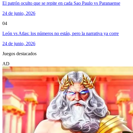
El patrón oculto que se repite en cada Sao Paulo vs Paranaense
24 de junio, 2026
04
León vs Atlas: los números no están, pero la narrativa ya corre
24 de junio, 2026
Juegos destacados
AD