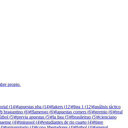
mbre propio.
orial
(
14
)
#
apuestas nba
(
14
)
#
lakers
(
12
)
#
liga 1
(
12
)
#
análisis táctico
rb bragantino
(
6
)
#
flamengo
(
6
)
#
apuestas corners
(
6
)
#
gremio
(
6
)
#
real
útbol
(
5
)
#
previa apuestas
(
5
)
#
la liga
(
5
)
#
brasileirao
(
5
)
#
cienciano
anaense
(
4
)
#
mirassol
(
4
)
#
estudiantes de rio cuarto
(
4
)
#
tigre
(
4
)
#
universitario
(
4
)
#
copa libertadores
(
4
)
#
futbol
(
4
)
#
arsenal