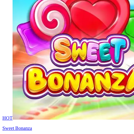
HOT
Sweet Bonanza