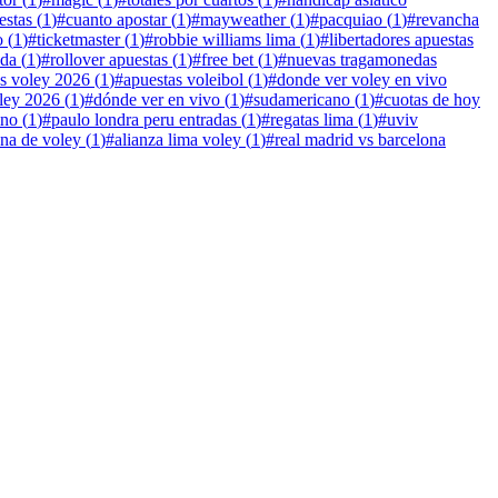
estas
(
1
)
#
cuanto apostar
(
1
)
#
mayweather
(
1
)
#
pacquiao
(
1
)
#
revancha
o
(
1
)
#
ticketmaster
(
1
)
#
robbie williams lima
(
1
)
#
libertadores apuestas
ida
(
1
)
#
rollover apuestas
(
1
)
#
free bet
(
1
)
#
nuevas tragamonedas
s voley 2026
(
1
)
#
apuestas voleibol
(
1
)
#
donde ver voley en vivo
óley 2026
(
1
)
#
dónde ver en vivo
(
1
)
#
sudamericano
(
1
)
#
cuotas de hoy
ino
(
1
)
#
paulo londra peru entradas
(
1
)
#
regatas lima
(
1
)
#
uviv
ana de voley
(
1
)
#
alianza lima voley
(
1
)
#
real madrid vs barcelona