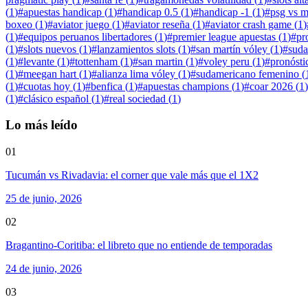
(
1
)
#
apuestas handicap
(
1
)
#
handicap 0.5
(
1
)
#
handicap -1
(
1
)
#
psg vs 
boxeo
(
1
)
#
aviator juego
(
1
)
#
aviator reseña
(
1
)
#
aviator crash game
(
1
)
(
1
)
#
equipos peruanos libertadores
(
1
)
#
premier league apuestas
(
1
)
#
pr
(
1
)
#
slots nuevos
(
1
)
#
lanzamientos slots
(
1
)
#
san martín vóley
(
1
)
#
suda
(
1
)
#
levante
(
1
)
#
tottenham
(
1
)
#
san martin
(
1
)
#
voley peru
(
1
)
#
pronósti
(
1
)
#
meegan hart
(
1
)
#
alianza lima vóley
(
1
)
#
sudamericano femenino
(
(
1
)
#
cuotas hoy
(
1
)
#
benfica
(
1
)
#
apuestas champions
(
1
)
#
coar 2026
(
1
)
(
1
)
#
clásico español
(
1
)
#
real sociedad
(
1
)
Lo más leído
01
Tucumán vs Rivadavia: el corner que vale más que el 1X2
25 de junio, 2026
02
Bragantino-Coritiba: el libreto que no entiende de temporadas
24 de junio, 2026
03