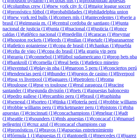
(
1
)
#
houston dynamo
(
1
)
#
cuotas mls
(
1
)
#
probabilidad apuestas
(
1
)
#
columbus crew
(
1
)
#
new york city fc
(
1
)
#
major league soccer
(
1
)
#
pronóstico fútbol
(
1
)
#
probabilidades
(
1
)
#
philadelphia union
(
1
)
#
new york red bulls
(
1
)
#
corners mls
(
1
)
#
antecedentes
(
1
)
#
serie a
brasil
(
1
)
#
gimnasia m.
(
1
)
#
central cordoba de santiago
(
1
)
#
junta
nacional de justicia
(
1
)
#
junta
(
1
)
#
nacional
(
1
)
#
justicia
(
1
)
#
once
caldas
(
1
)
#
atlético nacional
(
1
)
#
medellin
(
1
)
#
caracas
(
1
)
#
neymar
(
1
)
#
houston rockets
(
1
)
#
leeds
(
1
)
#
milan
(
1
)
#
getafe
(
1
)
#
paranaense
(
1
)
#
atletico goianiense
(
1
)
#
copa de brasil
(
1
)
#
chankas
(
1
)
#
puebla
(
1
)
#
celta de vigo
(
1
)
#
copa do brasil
(
1
)
#
la granja vip peru
(
1
)
#
granja
(
1
)
#
conmebol
(
1
)
#
fútbol sudamericano
(
1
)
#
prop bets nba
(
1
)
#
bankroll
(
1
)
#
cornella
(
1
)
#
real betis
(
1
)
#
atletico mineiro
(
1
)
#
juventud
(
1
)
#
play-in nba
(
1
)
#
maroon 5 peru
(
1
)
#
conciertos perú
(
1
)
#
tendencias perú
(
1
)
#
thunder
(
1
)
#
juegos de casino
(
1
)
#
liverpool
(
1
)
#
psg vs liverpool
(
1
)
#
jaguares
(
1
)
#
petrolero
(
1
)
#
roma
(
1
)
#
toulouse
(
1
)
#
psg vs toulouse
(
1
)
#
real zaragoza
(
1
)
#
racing
santander
(
1
)
#
segunda división
(
1
)
#
nets
(
1
)
#
apuestas baloncesto
(
1
)
#
pedro gallese
(
1
)
#
recambio peru
(
1
)
#
brasil
(
1
)
#
raphinha
(
1
)
#
senegal
(
1
)
#
sorteo
(
1
)
#
tinka
(
1
)
#
lotería perú
(
1
)
#
robbie williams
(
1
)
#
robbie williams peru
(
1
)
#
ticketmaster peru
(
1
)
#
pistons
(
1
)
#
nba
apuestas
(
1
)
#
cincinnati
(
1
)
#
concachampions
(
1
)
#
melgar
(
1
)
#
adt
(
1
)
#
seattle
(
1
)
#
sounders
(
1
)
#
mls apuestas
(
1
)
#
concacaf
(
1
)
#
manuel
pellegrini
(
1
)
#
cruz azul
(
1
)
#
concacaf champions cup
(
1
)
#
pronósticos
(
1
)
#
bravos
(
1
)
#
apuestas entretenimiento
(
1
)
#
fórmula 1
(
1
)
#
apuestas f1
(
1
)
#
antonelli
(
1
)
#
mercedes
(
1
)
#
juarez