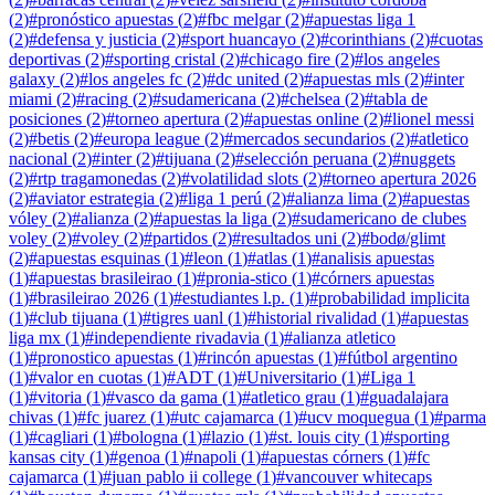
(
2
)
#
pronóstico apuestas
(
2
)
#
fbc melgar
(
2
)
#
apuestas liga 1
(
2
)
#
defensa y justicia
(
2
)
#
sport huancayo
(
2
)
#
corinthians
(
2
)
#
cuotas
deportivas
(
2
)
#
sporting cristal
(
2
)
#
chicago fire
(
2
)
#
los angeles
galaxy
(
2
)
#
los angeles fc
(
2
)
#
dc united
(
2
)
#
apuestas mls
(
2
)
#
inter
miami
(
2
)
#
racing
(
2
)
#
sudamericana
(
2
)
#
chelsea
(
2
)
#
tabla de
posiciones
(
2
)
#
torneo apertura
(
2
)
#
apuestas online
(
2
)
#
lionel messi
(
2
)
#
betis
(
2
)
#
europa league
(
2
)
#
mercados secundarios
(
2
)
#
atletico
nacional
(
2
)
#
inter
(
2
)
#
tijuana
(
2
)
#
selección peruana
(
2
)
#
nuggets
(
2
)
#
rtp tragamonedas
(
2
)
#
volatilidad slots
(
2
)
#
torneo apertura 2026
(
2
)
#
aviator estrategia
(
2
)
#
liga 1 perú
(
2
)
#
alianza lima
(
2
)
#
apuestas
vóley
(
2
)
#
alianza
(
2
)
#
apuestas la liga
(
2
)
#
sudamericano de clubes
voley
(
2
)
#
voley
(
2
)
#
partidos
(
2
)
#
resultados uni
(
2
)
#
bodø/glimt
(
2
)
#
apuestas esquinas
(
1
)
#
leon
(
1
)
#
atlas
(
1
)
#
analisis apuestas
(
1
)
#
apuestas brasileirao
(
1
)
#
pronia-stico
(
1
)
#
córners apuestas
(
1
)
#
brasileirao 2026
(
1
)
#
estudiantes l.p.
(
1
)
#
probabilidad implicita
(
1
)
#
club tijuana
(
1
)
#
tigres uanl
(
1
)
#
historial rivalidad
(
1
)
#
apuestas
liga mx
(
1
)
#
independiente rivadavia
(
1
)
#
alianza atletico
(
1
)
#
pronostico apuestas
(
1
)
#
rincón apuestas
(
1
)
#
fútbol argentino
(
1
)
#
valor en cuotas
(
1
)
#
ADT
(
1
)
#
Universitario
(
1
)
#
Liga 1
(
1
)
#
vitoria
(
1
)
#
vasco da gama
(
1
)
#
atletico grau
(
1
)
#
guadalajara
chivas
(
1
)
#
fc juarez
(
1
)
#
utc cajamarca
(
1
)
#
ucv moquegua
(
1
)
#
parma
(
1
)
#
cagliari
(
1
)
#
bologna
(
1
)
#
lazio
(
1
)
#
st. louis city
(
1
)
#
sporting
kansas city
(
1
)
#
genoa
(
1
)
#
napoli
(
1
)
#
apuestas córners
(
1
)
#
fc
cajamarca
(
1
)
#
juan pablo ii college
(
1
)
#
vancouver whitecaps