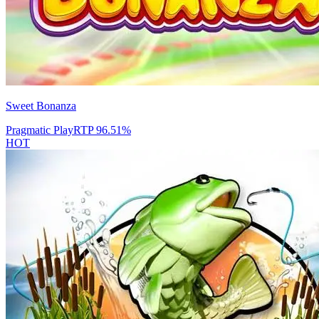
Sweet Bonanza
Pragmatic Play
RTP
96.51
%
HOT