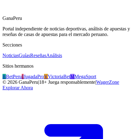
GanaPeru
Portal independiente de noticias deportivas, análisis de apuestas y
reseñas de casas de apuestas para el mercado peruano.
Secciones
Noticias
Guías
Reseñas
Análisis
Sitios hermanos
B
BetPeru
J
JugadaPro
V
VictoriaBet
M
MegaSport
©
2026
GanaPeru
|
18+ Juega responsablemente
|
WagerZone
Explorar Ahora