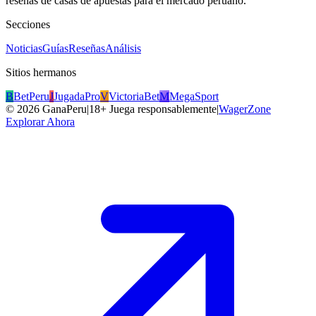
reseñas de casas de apuestas para el mercado peruano.
Secciones
Noticias
Guías
Reseñas
Análisis
Sitios hermanos
B
BetPeru
J
JugadaPro
V
VictoriaBet
M
MegaSport
©
2026
GanaPeru
|
18+ Juega responsablemente
|
WagerZone
Explorar Ahora