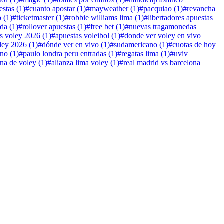
estas
(
1
)
#
cuanto apostar
(
1
)
#
mayweather
(
1
)
#
pacquiao
(
1
)
#
revancha
o
(
1
)
#
ticketmaster
(
1
)
#
robbie williams lima
(
1
)
#
libertadores apuestas
ida
(
1
)
#
rollover apuestas
(
1
)
#
free bet
(
1
)
#
nuevas tragamonedas
s voley 2026
(
1
)
#
apuestas voleibol
(
1
)
#
donde ver voley en vivo
óley 2026
(
1
)
#
dónde ver en vivo
(
1
)
#
sudamericano
(
1
)
#
cuotas de hoy
ino
(
1
)
#
paulo londra peru entradas
(
1
)
#
regatas lima
(
1
)
#
uviv
ana de voley
(
1
)
#
alianza lima voley
(
1
)
#
real madrid vs barcelona