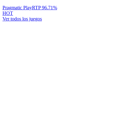
Pragmatic Play
RTP
96.71
%
HOT
Ver todos los juegos