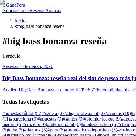
G
GanaPeru
Noticias
Guías
Reseñas
Análisis
Inicio
›
#big bass bonanza reseña
#
big bass bonanza reseña
1
artículo
Reseñas
·
1 de marzo, 2026
Big Bass Bonanza: reseña real del slot de pesca más 
Analizo Big Bass Bonanza sin humo: RTP 96.71%, volatilidad alta, fre
Todas las etiquetas
#
apuestas fútbol
(
57
)
#
serie a
(
27
)
#
liga profesional
(
23
)
#
cuotas
(
19
)
#
a
(
11
)
#
barcelona
(
9
)
#
apuestas
(
9
)
#
santos
(
9
)
#
premier league
(
9
)
#
apuest
madrid
(
6
)
#
cruzeiro
(
6
)
#
internacional
(
6
)
#
analisis tactico
(
6
)
#
champio
(
5
)
#
nba
(
5
)
#
liga mx
(
5
)
#
peru
(
5
)
#
pronósticos deportivos
(
5
)
#
casino o
(
4
)
#
atletico-mg
(
4
)
#
bahia
(
4
)
#
deportivo riestra
(
4
)
#
boca juniors
(
4
)
#
b