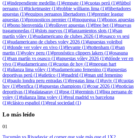
(
1
)
#
independiente medellin
(
1
)
#
empate
(
1
)
#
cuotas perú
(
1
)
#
fútbol
peruano
(
1
)
#
ticketmaster
(
1
)
#
robbie williams lima
(
1
)
#
libertadores
apuestas
(
1
)
#
equipos peruanos libertadores
(
1
)
#
premier league
apuestas
(
1
)
#
pronosticos premier
(
1
)
#
moquegua
(
1
)
#
bonos apuestas
(
1
)
#
bono bienvenida
(
1
)
#
rollover apuestas
(
1
)
#
free bet
(
1
)
#
nuevas
tragamonedas
(
1
)
#
slots nuevos
(
1
)
#
lanzamientos slots
(
1
)
#
san
martín vóley
(
1
)
#
sudamericano de clubes 2026
(
1
)
#
osasco vs sesi
(
1
)
#
sudamericano de clubes voley 2026
(
1
)
#
apuestas voleibol
(
1
)
#
donde ver voley en vivo
(
1
)
#
levante
(
1
)
#
tottenham
(
1
)
#
san
martin
(
1
)
#
voley peru
(
1
)
#
pronóstico clippers lakers
(
1
)
#
osasuna
(
1
)
#
san martín vs osasco
(
1
)
#
apuestas vóley 2026
(
1
)
#
dónde ver en
vivo
(
1
)
#
sudamericano
(
1
)
#
cuotas de hoy
(
1
)
#
meegan hart
(
1
)
#
alianza lima vóley
(
1
)
#
sudamericano femenino
(
1
)
#
apuestas
deportivas perú
(
1
)
#
atletico
(
1
)
#
madrid
(
1
)
#
man utd femenino
(
1
)
#
paulo londra peru entradas
(
1
)
#
regatas lima
(
1
)
#
uviv
(
1
)
#
cuotas
hoy
(
1
)
#
benfica
(
1
)
#
apuestas champions
(
1
)
#
coar 2026
(
1
)
#
noticias
deportivas
(
1
)
#
galatasaray
(
1
)
#
psg
(
1
)
#
geminis
(
1
)
#
liga peruana de
voley
(
1
)
#
alianza lima voley
(
1
)
#
real madrid vs barcelona
(
1
)
#
clásico español
(
1
)
#
real sociedad
(
1
)
Lo más leído
01
Tucumán vs Rivadavia: el corner que vale más que el 1X2