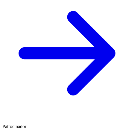
Patrocinador