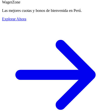
WagerZone
Las mejores cuotas y bonos de bienvenida en Perú.
Explorar Ahora