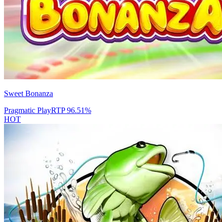
Sweet Bonanza
Pragmatic Play
RTP
96.51
%
HOT