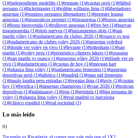
(
1
)
#
independiente medellin
(
1
)
#
empate
(
1
)
#
cuotas perú
(
1
)
#
fútbol
peruano
(
1
)
#
ticketmaster
(
1
)
#
robbie williams lima
(
1
)
#
libertadores
apuestas
(
1
)
#
equipos peruanos libertadores
(
1
)
#
premier league
apuestas
(
1
)
#
pronosticos premier
(
1
)
#
moquegua
(
1
)
#
bonos apuestas
(
1
)
#
bono bienvenida
(
1
)
#
rollover apuestas
(
1
)
#
free bet
(
1
)
#
nuevas
tragamonedas
(
1
)
#
slots nuevos
(
1
)
#
lanzamientos slots
(
1
)
#
san
martín vóley
(
1
)
#
sudamericano de clubes 2026
(
1
)
#
osasco vs sesi
(
1
)
#
sudamericano de clubes voley 2026
(
1
)
#
apuestas voleibol
(
1
)
#
donde ver voley en vivo
(
1
)
#
levante
(
1
)
#
tottenham
(
1
)
#
san
martin
(
1
)
#
voley peru
(
1
)
#
pronóstico clippers lakers
(
1
)
#
osasuna
(
1
)
#
san martín vs osasco
(
1
)
#
apuestas vóley 2026
(
1
)
#
dónde ver en
vivo
(
1
)
#
sudamericano
(
1
)
#
cuotas de hoy
(
1
)
#
meegan hart
(
1
)
#
alianza lima vóley
(
1
)
#
sudamericano femenino
(
1
)
#
apuestas
deportivas perú
(
1
)
#
atletico
(
1
)
#
madrid
(
1
)
#
man utd femenino
(
1
)
#
paulo londra peru entradas
(
1
)
#
regatas lima
(
1
)
#
uviv
(
1
)
#
cuotas
hoy
(
1
)
#
benfica
(
1
)
#
apuestas champions
(
1
)
#
coar 2026
(
1
)
#
noticias
deportivas
(
1
)
#
galatasaray
(
1
)
#
psg
(
1
)
#
geminis
(
1
)
#
liga peruana de
voley
(
1
)
#
alianza lima voley
(
1
)
#
real madrid vs barcelona
(
1
)
#
clásico español
(
1
)
#
real sociedad
(
1
)
Lo más leído
01
Tucumán vs Rivadavia: el corner que vale más que el 1X2