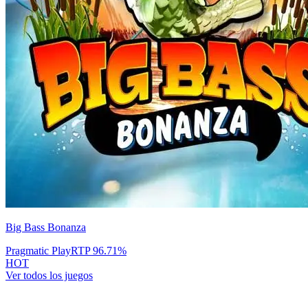
Big Bass Bonanza
Pragmatic Play
RTP
96.71
%
HOT
Ver todos los juegos