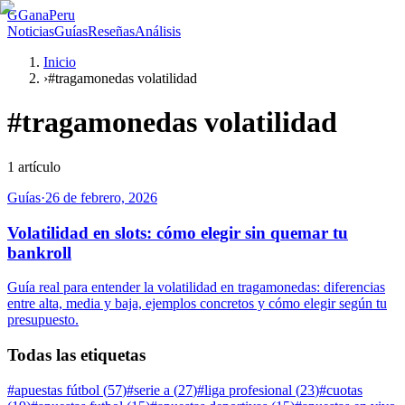
G
GanaPeru
Noticias
Guías
Reseñas
Análisis
Inicio
›
#tragamonedas volatilidad
#
tragamonedas volatilidad
1
artículo
Guías
·
26 de febrero, 2026
Volatilidad en slots: cómo elegir sin quemar tu
bankroll
Guía real para entender la volatilidad en tragamonedas: diferencias
entre alta, media y baja, ejemplos concretos y cómo elegir según tu
presupuesto.
Todas las etiquetas
#
apuestas fútbol
(
57
)
#
serie a
(
27
)
#
liga profesional
(
23
)
#
cuotas