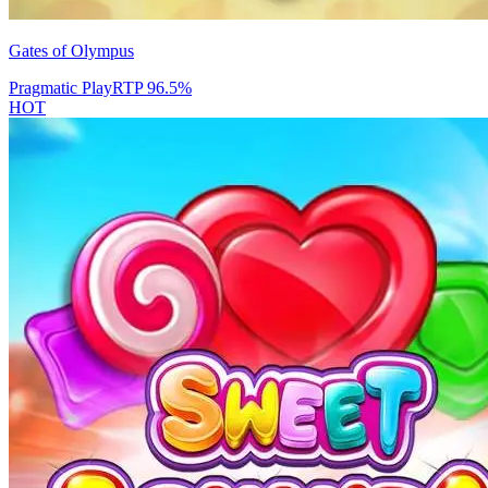
Gates of Olympus
Pragmatic Play
RTP
96.5
%
HOT