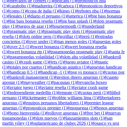
(
1
)
#
mercados de corners
(
1
)
#
pelicans
(
1
)
#
pronosticos nba
(
1
)
#
carabobo
(
1
)
#
madureira
(
1
)
#
carioca
(
1
)
#
pronosticos deportivos
(
1
)
#
como
(
1
)
#
copa de italia
(
1
)
#
kings
(
1
)
#
rebotes nba
(
1
)
#
normas
(
1
)
#
legales
(
1
)
#
diario el peruano
(
1
)
#
america
(
1
)
#
big bass bonanza
(
1
)
#
big bass bonanza reseña
(
1
)
#
big bass splash
(
1
)
#
slots pragmatic
play
(
1
)
#
juegos de azar
(
1
)
#
bournemouth
(
1
)
#
sunderland
(
1
)
#
pragmatic play
(
1
)
#
pragmatic play slots
(
1
)
#
pragmatic play
reseña
(
1
)
#
slots online peru
(
1
)
#
gorillaz
(
1
)
#
perú
(
1
)
#
entradas
conciertos
(
1
)
#
over under
(
1
)
#
mas menos goles
(
1
)
#
apuestas goles
(
1
)
#
over 2.5
(
1
)
#
sweet bonanza
(
1
)
#
sweet bonanza reseña
(
1
)
#
sweet bonanza rtp
(
1
)
#
tragamonedas pragmatic play
(
1
)
#
santa fe
(
1
)
#
tragamonedas volatilidad
(
1
)
#
slots alta volatilidad
(
1
)
#
bankroll
casino
(
1
)
#
crash game
(
1
)
#
jetx
(
1
)
#
juego aviator
(
1
)
#
magic
(
1
)
#
totales por cuartos
(
1
)
#
handicap asiatico
(
1
)
#
apuestas handicap
(
1
)
#
handicap 0.5
(
1
)
#
handicap -1
(
1
)
#
psg vs monaco
(
1
)
#
cuotas psg
(
1
)
#
bankroll management
(
1
)
#
gestion dinero apuestas
(
1
)
#
cuanto
apostar
(
1
)
#
mayweather
(
1
)
#
pacquiao
(
1
)
#
revancha boxeo
(
1
)
#
aviator juego
(
1
)
#
aviator reseña
(
1
)
#
aviator crash game
(
1
)
#
independiente medellin
(
1
)
#
empate
(
1
)
#
cuotas perú
(
1
)
#
fútbol
peruano
(
1
)
#
ticketmaster
(
1
)
#
robbie williams lima
(
1
)
#
libertadores
apuestas
(
1
)
#
equipos peruanos libertadores
(
1
)
#
premier league
apuestas
(
1
)
#
pronosticos premier
(
1
)
#
moquegua
(
1
)
#
bonos apuestas
(
1
)
#
bono bienvenida
(
1
)
#
rollover apuestas
(
1
)
#
free bet
(
1
)
#
nuevas
tragamonedas
(
1
)
#
slots nuevos
(
1
)
#
lanzamientos slots
(
1
)
#
san
martín vóley
(
1
)
#
sudamericano de clubes 2026
(
1
)
#
osasco vs sesi