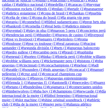
nacional de justicia
(
1
)
#
junta
(
1
)
#
nacional
(
1
)
#
justicia
(
1
)
#
once
caldas
(
1
)
#
atlético nacional
(
1
)
#
medellin
(
1
)
#
caracas
(
1
)
#
neymar
(
1
)
#
houston rockets
(
1
)
#
leeds
(
1
)
#
milan
(
1
)
#
getafe
(
1
)
#
paranaense
(
1
)
#
atletico goianiense
(
1
)
#
copa de brasil
(
1
)
#
chankas
(
1
)
#
puebla
(
1
)
#
celta de vigo
(
1
)
#
copa do brasil
(
1
)
#
la granja vip peru
(
1
)
#
granja
(
1
)
#
conmebol
(
1
)
#
fútbol sudamericano
(
1
)
#
prop bets nba
(
1
)
#
bankroll
(
1
)
#
cornella
(
1
)
#
real betis
(
1
)
#
atletico mineiro
(
1
)
#
juventud
(
1
)
#
play-in nba
(
1
)
#
maroon 5 peru
(
1
)
#
conciertos perú
(
1
)
#
tendencias perú
(
1
)
#
thunder
(
1
)
#
juegos de casino
(
1
)
#
liverpool
(
1
)
#
psg vs liverpool
(
1
)
#
jaguares
(
1
)
#
petrolero
(
1
)
#
roma
(
1
)
#
toulouse
(
1
)
#
psg vs toulouse
(
1
)
#
real zaragoza
(
1
)
#
racing
santander
(
1
)
#
segunda división
(
1
)
#
nets
(
1
)
#
apuestas baloncesto
(
1
)
#
pedro gallese
(
1
)
#
recambio peru
(
1
)
#
brasil
(
1
)
#
raphinha
(
1
)
#
senegal
(
1
)
#
sorteo
(
1
)
#
tinka
(
1
)
#
lotería perú
(
1
)
#
robbie williams
(
1
)
#
robbie williams peru
(
1
)
#
ticketmaster peru
(
1
)
#
pistons
(
1
)
#
nba
apuestas
(
1
)
#
cincinnati
(
1
)
#
concachampions
(
1
)
#
melgar
(
1
)
#
adt
(
1
)
#
seattle
(
1
)
#
sounders
(
1
)
#
mls apuestas
(
1
)
#
concacaf
(
1
)
#
manuel
pellegrini
(
1
)
#
cruz azul
(
1
)
#
concacaf champions cup
(
1
)
#
pronósticos
(
1
)
#
bravos
(
1
)
#
apuestas entretenimiento
(
1
)
#
fórmula 1
(
1
)
#
apuestas f1
(
1
)
#
antonelli
(
1
)
#
mercedes
(
1
)
#
juarez
(
1
)
#
betano
(
1
)
#
bundesliga
(
1
)
#
cajamarca
(
1
)
#
comerciantes unidos
(
1
)
#
timberwolves
(
1
)
#
nba hoy
(
1
)
#
champions
(
1
)
#
newcastle
(
1
)
#
día
internacional de la mujer
(
1
)
#
fútbol femenino
(
1
)
#
internacional
mujer
(
1
)
#
slot machine
(
1
)
#
shine original soundtrack
(
1
)
#
athletic
club
(
1
)
#
dia de la mujer
(
1
)
#
mujer peru
(
1
)
#
alianza atlético