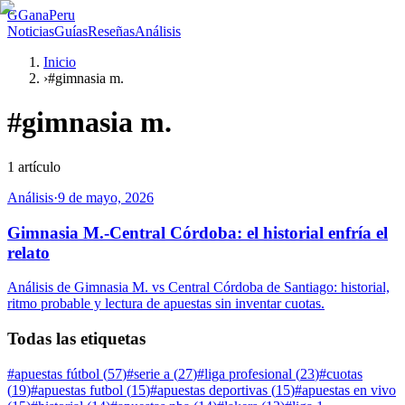
G
GanaPeru
Noticias
Guías
Reseñas
Análisis
Inicio
›
#gimnasia m.
#
gimnasia m.
1
artículo
Análisis
·
9 de mayo, 2026
Gimnasia M.-Central Córdoba: el historial enfría el
relato
Análisis de Gimnasia M. vs Central Córdoba de Santiago: historial,
ritmo probable y lectura de apuestas sin inventar cuotas.
Todas las etiquetas
#
apuestas fútbol
(
57
)
#
serie a
(
27
)
#
liga profesional
(
23
)
#
cuotas
(
19
)
#
apuestas futbol
(
15
)
#
apuestas deportivas
(
15
)
#
apuestas en vivo