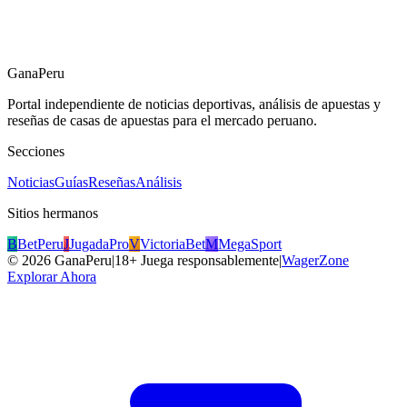
GanaPeru
Portal independiente de noticias deportivas, análisis de apuestas y
reseñas de casas de apuestas para el mercado peruano.
Secciones
Noticias
Guías
Reseñas
Análisis
Sitios hermanos
B
BetPeru
J
JugadaPro
V
VictoriaBet
M
MegaSport
©
2026
GanaPeru
|
18+ Juega responsablemente
|
WagerZone
Explorar Ahora