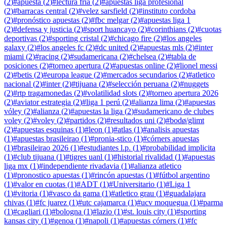
(
2
)
#
apuesta
(
2
)
#
lectura fría
(
2
)
#
apuestas liga profesional
(
2
)
#
barracas central
(
2
)
#
velez sarsfield
(
2
)
#
instituto cordoba
(
2
)
#
pronóstico apuestas
(
2
)
#
fbc melgar
(
2
)
#
apuestas liga 1
(
2
)
#
defensa y justicia
(
2
)
#
sport huancayo
(
2
)
#
corinthians
(
2
)
#
cuotas
deportivas
(
2
)
#
sporting cristal
(
2
)
#
chicago fire
(
2
)
#
los angeles
galaxy
(
2
)
#
los angeles fc
(
2
)
#
dc united
(
2
)
#
apuestas mls
(
2
)
#
inter
miami
(
2
)
#
racing
(
2
)
#
sudamericana
(
2
)
#
chelsea
(
2
)
#
tabla de
posiciones
(
2
)
#
torneo apertura
(
2
)
#
apuestas online
(
2
)
#
lionel messi
(
2
)
#
betis
(
2
)
#
europa league
(
2
)
#
mercados secundarios
(
2
)
#
atletico
nacional
(
2
)
#
inter
(
2
)
#
tijuana
(
2
)
#
selección peruana
(
2
)
#
nuggets
(
2
)
#
rtp tragamonedas
(
2
)
#
volatilidad slots
(
2
)
#
torneo apertura 2026
(
2
)
#
aviator estrategia
(
2
)
#
liga 1 perú
(
2
)
#
alianza lima
(
2
)
#
apuestas
vóley
(
2
)
#
alianza
(
2
)
#
apuestas la liga
(
2
)
#
sudamericano de clubes
voley
(
2
)
#
voley
(
2
)
#
partidos
(
2
)
#
resultados uni
(
2
)
#
bodø/glimt
(
2
)
#
apuestas esquinas
(
1
)
#
leon
(
1
)
#
atlas
(
1
)
#
analisis apuestas
(
1
)
#
apuestas brasileirao
(
1
)
#
pronia-stico
(
1
)
#
córners apuestas
(
1
)
#
brasileirao 2026
(
1
)
#
estudiantes l.p.
(
1
)
#
probabilidad implicita
(
1
)
#
club tijuana
(
1
)
#
tigres uanl
(
1
)
#
historial rivalidad
(
1
)
#
apuestas
liga mx
(
1
)
#
independiente rivadavia
(
1
)
#
alianza atletico
(
1
)
#
pronostico apuestas
(
1
)
#
rincón apuestas
(
1
)
#
fútbol argentino
(
1
)
#
valor en cuotas
(
1
)
#
ADT
(
1
)
#
Universitario
(
1
)
#
Liga 1
(
1
)
#
vitoria
(
1
)
#
vasco da gama
(
1
)
#
atletico grau
(
1
)
#
guadalajara
chivas
(
1
)
#
fc juarez
(
1
)
#
utc cajamarca
(
1
)
#
ucv moquegua
(
1
)
#
parma
(
1
)
#
cagliari
(
1
)
#
bologna
(
1
)
#
lazio
(
1
)
#
st. louis city
(
1
)
#
sporting
kansas city
(
1
)
#
genoa
(
1
)
#
napoli
(
1
)
#
apuestas córners
(
1
)
#
fc