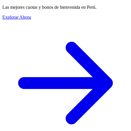
Las mejores cuotas y bonos de bienvenida en Perú.
Explorar Ahora