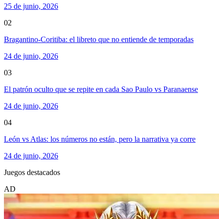
25 de junio, 2026
02
Bragantino-Coritiba: el libreto que no entiende de temporadas
24 de junio, 2026
03
El patrón oculto que se repite en cada Sao Paulo vs Paranaense
24 de junio, 2026
04
León vs Atlas: los números no están, pero la narrativa ya corre
24 de junio, 2026
Juegos destacados
AD