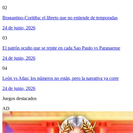
02
Bragantino-Coritiba: el libreto que no entiende de temporadas
24 de junio, 2026
03
El patrón oculto que se repite en cada Sao Paulo vs Paranaense
24 de junio, 2026
04
León vs Atlas: los números no están, pero la narrativa ya corre
24 de junio, 2026
Juegos destacados
AD