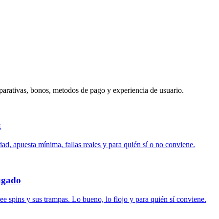
parativas, bonos, metodos de pago y experiencia de usuario.
t
ad, apuesta mínima, fallas reales y para quién sí o no conviene.
jugado
e spins y sus trampas. Lo bueno, lo flojo y para quién sí conviene.