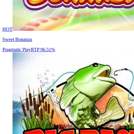
HOT
Sweet Bonanza
Pragmatic Play
RTP
96.51
%