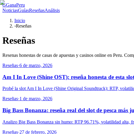
G
GanaPeru
Noticias
Guías
Reseñas
Análisis
Inicio
›
Reseñas
Reseñas
Resenas honestas de casas de apuestas y casinos online en Peru. Com
Reseñas
·
6 de marzo, 2026
Am I In Love (Shine OST): reseña honesta de esta slo
Probé la slot Am I In Love (Shine Original Soundtrack): RTP, volatilid
Reseñas
·
1 de marzo, 2026
Big Bass Bonanza: reseña real del slot de pesca más 
Analizo Big Bass Bonanza sin humo: RTP 96.71%, volatilidad alta, fre
Reseñas
·
27 de febrero, 2026