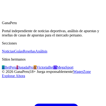
GanaPeru
Portal independiente de noticias deportivas, análisis de apuestas y
reseñas de casas de apuestas para el mercado peruano.
Secciones
Noticias
Guías
Reseñas
Análisis
Sitios hermanos
B
BetPeru
J
JugadaPro
V
VictoriaBet
M
MegaSport
©
2026
GanaPeru
|
18+ Juega responsablemente
|
WagerZone
Explorar Ahora