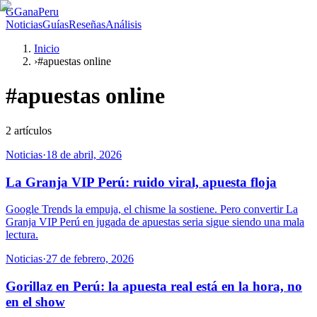
G
GanaPeru
Noticias
Guías
Reseñas
Análisis
Inicio
›
#apuestas online
#
apuestas online
2
artículos
Noticias
·
18 de abril, 2026
La Granja VIP Perú: ruido viral, apuesta floja
Google Trends la empuja, el chisme la sostiene. Pero convertir La
Granja VIP Perú en jugada de apuestas seria sigue siendo una mala
lectura.
Noticias
·
27 de febrero, 2026
Gorillaz en Perú: la apuesta real está en la hora, no
en el show