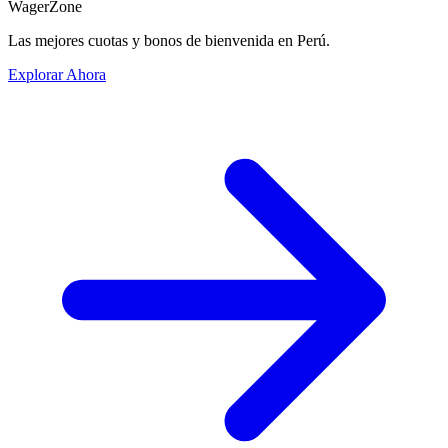
WagerZone
Las mejores cuotas y bonos de bienvenida en Perú.
Explorar Ahora