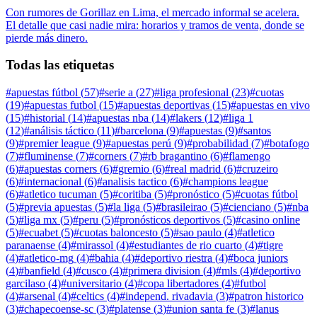
Con rumores de Gorillaz en Lima, el mercado informal se acelera.
El detalle que casi nadie mira: horarios y tramos de venta, donde se
pierde más dinero.
Todas las etiquetas
#
apuestas fútbol
(
57
)
#
serie a
(
27
)
#
liga profesional
(
23
)
#
cuotas
(
19
)
#
apuestas futbol
(
15
)
#
apuestas deportivas
(
15
)
#
apuestas en vivo
(
15
)
#
historial
(
14
)
#
apuestas nba
(
14
)
#
lakers
(
12
)
#
liga 1
(
12
)
#
análisis táctico
(
11
)
#
barcelona
(
9
)
#
apuestas
(
9
)
#
santos
(
9
)
#
premier league
(
9
)
#
apuestas perú
(
9
)
#
probabilidad
(
7
)
#
botafogo
(
7
)
#
fluminense
(
7
)
#
corners
(
7
)
#
rb bragantino
(
6
)
#
flamengo
(
6
)
#
apuestas corners
(
6
)
#
gremio
(
6
)
#
real madrid
(
6
)
#
cruzeiro
(
6
)
#
internacional
(
6
)
#
analisis tactico
(
6
)
#
champions league
(
6
)
#
atletico tucuman
(
5
)
#
coritiba
(
5
)
#
pronóstico
(
5
)
#
cuotas fútbol
(
5
)
#
previa apuestas
(
5
)
#
la liga
(
5
)
#
brasileirao
(
5
)
#
cienciano
(
5
)
#
nba
(
5
)
#
liga mx
(
5
)
#
peru
(
5
)
#
pronósticos deportivos
(
5
)
#
casino online
(
5
)
#
ecuabet
(
5
)
#
cuotas baloncesto
(
5
)
#
sao paulo
(
4
)
#
atletico
paranaense
(
4
)
#
mirassol
(
4
)
#
estudiantes de rio cuarto
(
4
)
#
tigre
(
4
)
#
atletico-mg
(
4
)
#
bahia
(
4
)
#
deportivo riestra
(
4
)
#
boca juniors
(
4
)
#
banfield
(
4
)
#
cusco
(
4
)
#
primera division
(
4
)
#
mls
(
4
)
#
deportivo
garcilaso
(
4
)
#
universitario
(
4
)
#
copa libertadores
(
4
)
#
futbol
(
4
)
#
arsenal
(
4
)
#
celtics
(
4
)
#
independ. rivadavia
(
3
)
#
patron historico
(
3
)
#
chapecoense-sc
(
3
)
#
platense
(
3
)
#
union santa fe
(
3
)
#
lanus