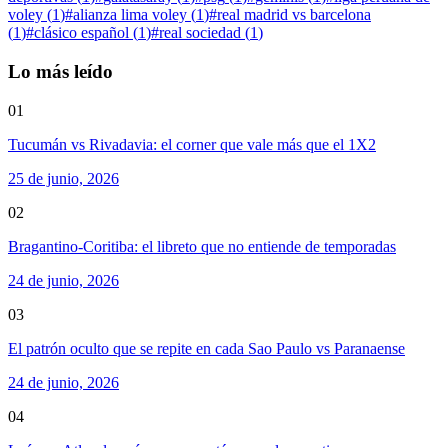
voley
(
1
)
#
alianza lima voley
(
1
)
#
real madrid vs barcelona
(
1
)
#
clásico español
(
1
)
#
real sociedad
(
1
)
Lo más leído
01
Tucumán vs Rivadavia: el corner que vale más que el 1X2
25 de junio, 2026
02
Bragantino-Coritiba: el libreto que no entiende de temporadas
24 de junio, 2026
03
El patrón oculto que se repite en cada Sao Paulo vs Paranaense
24 de junio, 2026
04