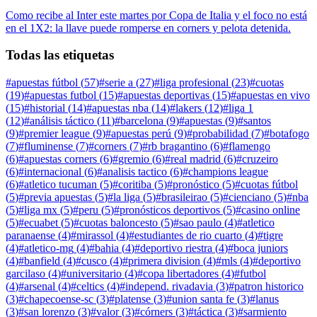
Como recibe al Inter este martes por Copa de Italia y el foco no está
en el 1X2: la llave puede romperse en corners y pelota detenida.
Todas las etiquetas
#
apuestas fútbol
(
57
)
#
serie a
(
27
)
#
liga profesional
(
23
)
#
cuotas
(
19
)
#
apuestas futbol
(
15
)
#
apuestas deportivas
(
15
)
#
apuestas en vivo
(
15
)
#
historial
(
14
)
#
apuestas nba
(
14
)
#
lakers
(
12
)
#
liga 1
(
12
)
#
análisis táctico
(
11
)
#
barcelona
(
9
)
#
apuestas
(
9
)
#
santos
(
9
)
#
premier league
(
9
)
#
apuestas perú
(
9
)
#
probabilidad
(
7
)
#
botafogo
(
7
)
#
fluminense
(
7
)
#
corners
(
7
)
#
rb bragantino
(
6
)
#
flamengo
(
6
)
#
apuestas corners
(
6
)
#
gremio
(
6
)
#
real madrid
(
6
)
#
cruzeiro
(
6
)
#
internacional
(
6
)
#
analisis tactico
(
6
)
#
champions league
(
6
)
#
atletico tucuman
(
5
)
#
coritiba
(
5
)
#
pronóstico
(
5
)
#
cuotas fútbol
(
5
)
#
previa apuestas
(
5
)
#
la liga
(
5
)
#
brasileirao
(
5
)
#
cienciano
(
5
)
#
nba
(
5
)
#
liga mx
(
5
)
#
peru
(
5
)
#
pronósticos deportivos
(
5
)
#
casino online
(
5
)
#
ecuabet
(
5
)
#
cuotas baloncesto
(
5
)
#
sao paulo
(
4
)
#
atletico
paranaense
(
4
)
#
mirassol
(
4
)
#
estudiantes de rio cuarto
(
4
)
#
tigre
(
4
)
#
atletico-mg
(
4
)
#
bahia
(
4
)
#
deportivo riestra
(
4
)
#
boca juniors
(
4
)
#
banfield
(
4
)
#
cusco
(
4
)
#
primera division
(
4
)
#
mls
(
4
)
#
deportivo
garcilaso
(
4
)
#
universitario
(
4
)
#
copa libertadores
(
4
)
#
futbol
(
4
)
#
arsenal
(
4
)
#
celtics
(
4
)
#
independ. rivadavia
(
3
)
#
patron historico
(
3
)
#
chapecoense-sc
(
3
)
#
platense
(
3
)
#
union santa fe
(
3
)
#
lanus
(
3
)
#
san lorenzo
(
3
)
#
valor
(
3
)
#
córners
(
3
)
#
táctica
(
3
)
#
sarmiento