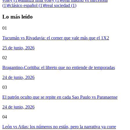
voley
(
1
)
#
alianza lima voley
(
1
)
#
real madrid vs barcelona
(
1
)
#
clásico español
(
1
)
#
real sociedad
(
1
)
Lo más leído
01
Tucumán vs Rivadavia: el corner que vale más que el 1X2
25 de junio, 2026
02
Bragantino-Coritiba: el libreto que no entiende de temporadas
24 de junio, 2026
03
El patrón oculto que se repite en cada Sao Paulo vs Paranaense
24 de junio, 2026
04
León vs Atlas: los números no están, pero la narrativa ya corre