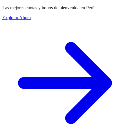
Las mejores cuotas y bonos de bienvenida en Perú.
Explorar Ahora