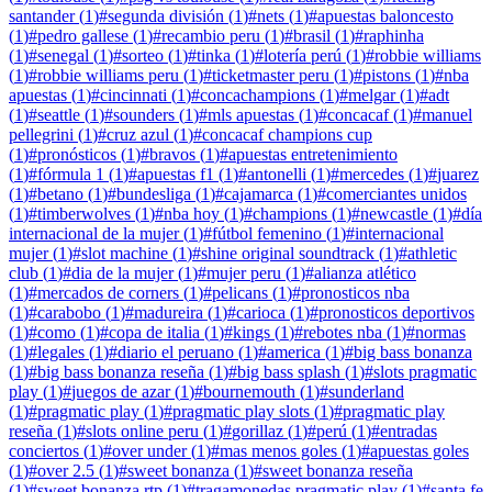
santander
(
1
)
#
segunda división
(
1
)
#
nets
(
1
)
#
apuestas baloncesto
(
1
)
#
pedro gallese
(
1
)
#
recambio peru
(
1
)
#
brasil
(
1
)
#
raphinha
(
1
)
#
senegal
(
1
)
#
sorteo
(
1
)
#
tinka
(
1
)
#
lotería perú
(
1
)
#
robbie williams
(
1
)
#
robbie williams peru
(
1
)
#
ticketmaster peru
(
1
)
#
pistons
(
1
)
#
nba
apuestas
(
1
)
#
cincinnati
(
1
)
#
concachampions
(
1
)
#
melgar
(
1
)
#
adt
(
1
)
#
seattle
(
1
)
#
sounders
(
1
)
#
mls apuestas
(
1
)
#
concacaf
(
1
)
#
manuel
pellegrini
(
1
)
#
cruz azul
(
1
)
#
concacaf champions cup
(
1
)
#
pronósticos
(
1
)
#
bravos
(
1
)
#
apuestas entretenimiento
(
1
)
#
fórmula 1
(
1
)
#
apuestas f1
(
1
)
#
antonelli
(
1
)
#
mercedes
(
1
)
#
juarez
(
1
)
#
betano
(
1
)
#
bundesliga
(
1
)
#
cajamarca
(
1
)
#
comerciantes unidos
(
1
)
#
timberwolves
(
1
)
#
nba hoy
(
1
)
#
champions
(
1
)
#
newcastle
(
1
)
#
día
internacional de la mujer
(
1
)
#
fútbol femenino
(
1
)
#
internacional
mujer
(
1
)
#
slot machine
(
1
)
#
shine original soundtrack
(
1
)
#
athletic
club
(
1
)
#
dia de la mujer
(
1
)
#
mujer peru
(
1
)
#
alianza atlético
(
1
)
#
mercados de corners
(
1
)
#
pelicans
(
1
)
#
pronosticos nba
(
1
)
#
carabobo
(
1
)
#
madureira
(
1
)
#
carioca
(
1
)
#
pronosticos deportivos
(
1
)
#
como
(
1
)
#
copa de italia
(
1
)
#
kings
(
1
)
#
rebotes nba
(
1
)
#
normas
(
1
)
#
legales
(
1
)
#
diario el peruano
(
1
)
#
america
(
1
)
#
big bass bonanza
(
1
)
#
big bass bonanza reseña
(
1
)
#
big bass splash
(
1
)
#
slots pragmatic
play
(
1
)
#
juegos de azar
(
1
)
#
bournemouth
(
1
)
#
sunderland
(
1
)
#
pragmatic play
(
1
)
#
pragmatic play slots
(
1
)
#
pragmatic play
reseña
(
1
)
#
slots online peru
(
1
)
#
gorillaz
(
1
)
#
perú
(
1
)
#
entradas
conciertos
(
1
)
#
over under
(
1
)
#
mas menos goles
(
1
)
#
apuestas goles
(
1
)
#
over 2.5
(
1
)
#
sweet bonanza
(
1
)
#
sweet bonanza reseña
(
1
)
#
sweet bonanza rtp
(
1
)
#
tragamonedas pragmatic play
(
1
)
#
santa fe