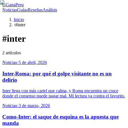
G
GanaPeru
Noticias
Guías
Reseñas
Análisis
Inicio
›
#inter
#
inter
2
artículos
Noticias
·
5 de abril, 2026
Inter-Roma: por qué el golpe visitante no es un
delirio
Inter llega con más cartel que calma, y Roma encuentra un cruce
donde el consenso puede pagar mal. Mi lectura va contra el favorito.
Noticias
·
3 de marzo, 2026
Como-Inter: el saque de esquina es la apuesta que
manda