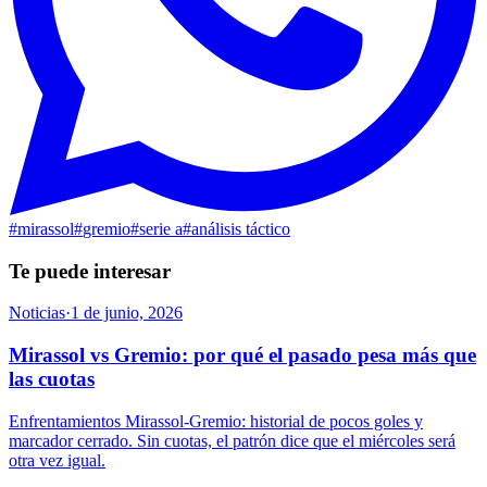
#
mirassol
#
gremio
#
serie a
#
análisis táctico
Te puede interesar
Noticias
·
1 de junio, 2026
Mirassol vs Gremio: por qué el pasado pesa más que
las cuotas
Enfrentamientos Mirassol-Gremio: historial de pocos goles y
marcador cerrado. Sin cuotas, el patrón dice que el miércoles será
otra vez igual.