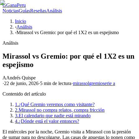
G
GanaPeru
Noticias
Guías
Reseñas
Análisis
Inicio
›
Análisis
›
Mirassol vs Gremio: por qué el 1X2 es un espejismo
Análisis
Mirassol vs Gremio: por qué el 1X2 es un
espejismo
A
Andrés Quispe
·
22 de junio, 2026
·
5 min
de lectura
·
mirassol
gremio
serie a
Contenido del artículo
1.
¿Qué Gremio veremos como visitante?
2.
Mirassol no compra relatos, compra fricción
3.
El calendario que nadie está mirando
4.
¿Dónde está el valor entonces?
El miércoles por la noche, Gremio visita a Mirassol con la presión
de sumar para no descolgarse. Las casas de apuestas lo ponen como