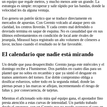
un equipo que regale metros, y mucho menos ante un grande. La
estrategia es simple: recuperar y salir rápido por las bandas, donde la
velocidad les da alguna ventaja.
Eso genera un patrón táctico que se traduce directamente en
mercados de apuestas. Con Gremio volcado al ataque pero sin
claridad, los centros lloverán. Y cada centro mal defendido o
desviado termina en saque de esquina. No es casualidad que en sus
últimos enfrentamientos en condición de local ante rivales de
jerarquía, Mirassol haya registrado un alto volumen de córneres a
favor, incluso cuando el resultado no le fue favorable.
El calendario que nadie está mirando
Un detalle que pasa desapercibido: Gremio juega este miércoles y el
domingo recibe a Fluminense. Dos partidos en cuatro días para un
plantel que no sobra en recambio y que ya sintió el desgaste en
tramos anteriores del torneo. Ese doble compromiso obliga a
dosificar esfuerzos, sobre todo en la segunda mitad, donde las
piernas pesan y las marcas se aflojan, incrementando el riesgo de
faltas y, por consecuencia, de tarjetas.
Mientras el aficionado solo mira qué equipo gana, el apostador fino
presta atención a estas curvas de intensidad. Un partido trabado
desde el arranque, con un Gremio que no puede asegurar el cero en