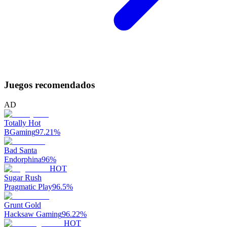
Juegos recomendados
AD
Totally Hot
BGaming
97.21
%
Bad Santa
Endorphina
96
%
HOT
Sugar Rush
Pragmatic Play
96.5
%
Grunt Gold
Hacksaw Gaming
96.22
%
HOT