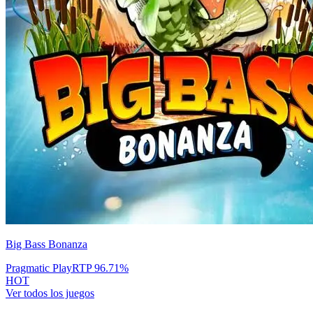
Big Bass Bonanza
Pragmatic Play
RTP
96.71
%
HOT
Ver todos los juegos