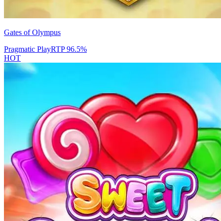
Gates of Olympus
Pragmatic Play
RTP
96.5
%
HOT