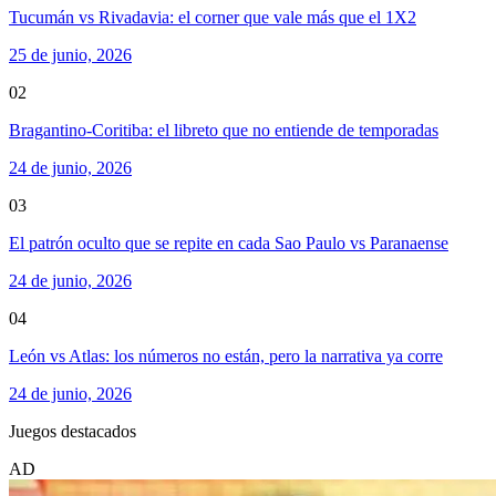
Tucumán vs Rivadavia: el corner que vale más que el 1X2
25 de junio, 2026
02
Bragantino-Coritiba: el libreto que no entiende de temporadas
24 de junio, 2026
03
El patrón oculto que se repite en cada Sao Paulo vs Paranaense
24 de junio, 2026
04
León vs Atlas: los números no están, pero la narrativa ya corre
24 de junio, 2026
Juegos destacados
AD