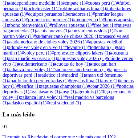
(
1
)
#
independiente medellin
(
1
)
#
empate
(
1
)
#
cuotas perú
(
1
)
#
fútbol
peruano
(
1
)
#
ticketmaster
(
1
)
#
robbie williams lima
(
1
)
#
libertadores
apuestas
(
1
)
#
equipos peruanos libertadores
(
1
)
#
premier league
apuestas
(
1
)
#
pronosticos premier
(
1
)
#
moquegua
(
1
)
#
bonos apuestas
(
1
)
#
bono bienvenida
(
1
)
#
rollover apuestas
(
1
)
#
free bet
(
1
)
#
nuevas
tragamonedas
(
1
)
#
slots nuevos
(
1
)
#
lanzamientos slots
(
1
)
#
san
martín vóley
(
1
)
#
sudamericano de clubes 2026
(
1
)
#
osasco vs sesi
(
1
)
#
sudamericano de clubes voley 2026
(
1
)
#
apuestas voleibol
(
1
)
#
donde ver voley en vivo
(
1
)
#
levante
(
1
)
#
tottenham
(
1
)
#
san
martin
(
1
)
#
voley peru
(
1
)
#
pronóstico clippers lakers
(
1
)
#
osasuna
(
1
)
#
san martín vs osasco
(
1
)
#
apuestas vóley 2026
(
1
)
#
dónde ver en
vivo
(
1
)
#
sudamericano
(
1
)
#
cuotas de hoy
(
1
)
#
meegan hart
(
1
)
#
alianza lima vóley
(
1
)
#
sudamericano femenino
(
1
)
#
apuestas
deportivas perú
(
1
)
#
atletico
(
1
)
#
madrid
(
1
)
#
man utd femenino
(
1
)
#
paulo londra peru entradas
(
1
)
#
regatas lima
(
1
)
#
uviv
(
1
)
#
cuotas
hoy
(
1
)
#
benfica
(
1
)
#
apuestas champions
(
1
)
#
coar 2026
(
1
)
#
noticias
deportivas
(
1
)
#
galatasaray
(
1
)
#
psg
(
1
)
#
geminis
(
1
)
#
liga peruana de
voley
(
1
)
#
alianza lima voley
(
1
)
#
real madrid vs barcelona
(
1
)
#
clásico español
(
1
)
#
real sociedad
(
1
)
Lo más leído
01
Tucumán vs Rivadavia: el corner que vale más que el 1X2