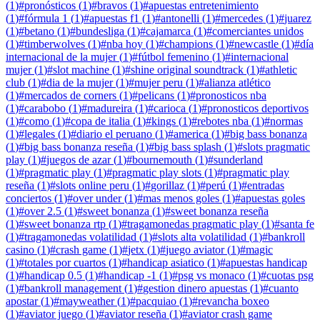
(
1
)
#
pronósticos
(
1
)
#
bravos
(
1
)
#
apuestas entretenimiento
(
1
)
#
fórmula 1
(
1
)
#
apuestas f1
(
1
)
#
antonelli
(
1
)
#
mercedes
(
1
)
#
juarez
(
1
)
#
betano
(
1
)
#
bundesliga
(
1
)
#
cajamarca
(
1
)
#
comerciantes unidos
(
1
)
#
timberwolves
(
1
)
#
nba hoy
(
1
)
#
champions
(
1
)
#
newcastle
(
1
)
#
día
internacional de la mujer
(
1
)
#
fútbol femenino
(
1
)
#
internacional
mujer
(
1
)
#
slot machine
(
1
)
#
shine original soundtrack
(
1
)
#
athletic
club
(
1
)
#
dia de la mujer
(
1
)
#
mujer peru
(
1
)
#
alianza atlético
(
1
)
#
mercados de corners
(
1
)
#
pelicans
(
1
)
#
pronosticos nba
(
1
)
#
carabobo
(
1
)
#
madureira
(
1
)
#
carioca
(
1
)
#
pronosticos deportivos
(
1
)
#
como
(
1
)
#
copa de italia
(
1
)
#
kings
(
1
)
#
rebotes nba
(
1
)
#
normas
(
1
)
#
legales
(
1
)
#
diario el peruano
(
1
)
#
america
(
1
)
#
big bass bonanza
(
1
)
#
big bass bonanza reseña
(
1
)
#
big bass splash
(
1
)
#
slots pragmatic
play
(
1
)
#
juegos de azar
(
1
)
#
bournemouth
(
1
)
#
sunderland
(
1
)
#
pragmatic play
(
1
)
#
pragmatic play slots
(
1
)
#
pragmatic play
reseña
(
1
)
#
slots online peru
(
1
)
#
gorillaz
(
1
)
#
perú
(
1
)
#
entradas
conciertos
(
1
)
#
over under
(
1
)
#
mas menos goles
(
1
)
#
apuestas goles
(
1
)
#
over 2.5
(
1
)
#
sweet bonanza
(
1
)
#
sweet bonanza reseña
(
1
)
#
sweet bonanza rtp
(
1
)
#
tragamonedas pragmatic play
(
1
)
#
santa fe
(
1
)
#
tragamonedas volatilidad
(
1
)
#
slots alta volatilidad
(
1
)
#
bankroll
casino
(
1
)
#
crash game
(
1
)
#
jetx
(
1
)
#
juego aviator
(
1
)
#
magic
(
1
)
#
totales por cuartos
(
1
)
#
handicap asiatico
(
1
)
#
apuestas handicap
(
1
)
#
handicap 0.5
(
1
)
#
handicap -1
(
1
)
#
psg vs monaco
(
1
)
#
cuotas psg
(
1
)
#
bankroll management
(
1
)
#
gestion dinero apuestas
(
1
)
#
cuanto
apostar
(
1
)
#
mayweather
(
1
)
#
pacquiao
(
1
)
#
revancha boxeo
(
1
)
#
aviator juego
(
1
)
#
aviator reseña
(
1
)
#
aviator crash game