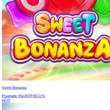
Sweet Bonanza
Pragmatic Play
RTP
96.51
%
HOT