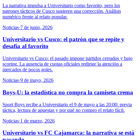
La narrativa impulsa a Universitario como favorito, pero los
patrones tácticos de Cusco sugieren una corrección. Análisis
numérico frente al relato popular.
Noticias
·
7 de junio, 2026
Universitario vs Cusco: el patrón que se repite y
desafía al favorito
Universitario vs Cusco: el pasado impone partidos cerrados y bajo
scoring. La ausencia de cuotas oficiales redirige la atención a
mercados de pocos goles.
Noticias
·
9 de mayo, 2026
Boys-U: la estadística no compra la camiseta crema
Sport Boys recibe a Universitario el 9 de mayo a las 20:00: previa
táctica, lectura de apuestas y por qué no compro el relato fácil.
Noticias
·
1 de marzo, 2026
Universitario vs FC Cajamarca: la narrativa se está
pasando