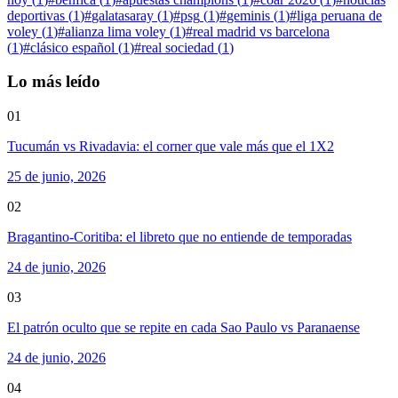
deportivas
(
1
)
#
galatasaray
(
1
)
#
psg
(
1
)
#
geminis
(
1
)
#
liga peruana de
voley
(
1
)
#
alianza lima voley
(
1
)
#
real madrid vs barcelona
(
1
)
#
clásico español
(
1
)
#
real sociedad
(
1
)
Lo más leído
01
Tucumán vs Rivadavia: el corner que vale más que el 1X2
25 de junio, 2026
02
Bragantino-Coritiba: el libreto que no entiende de temporadas
24 de junio, 2026
03
El patrón oculto que se repite en cada Sao Paulo vs Paranaense
24 de junio, 2026
04