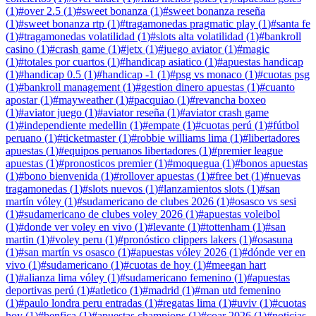
(
1
)
#
over 2.5
(
1
)
#
sweet bonanza
(
1
)
#
sweet bonanza reseña
(
1
)
#
sweet bonanza rtp
(
1
)
#
tragamonedas pragmatic play
(
1
)
#
santa fe
(
1
)
#
tragamonedas volatilidad
(
1
)
#
slots alta volatilidad
(
1
)
#
bankroll
casino
(
1
)
#
crash game
(
1
)
#
jetx
(
1
)
#
juego aviator
(
1
)
#
magic
(
1
)
#
totales por cuartos
(
1
)
#
handicap asiatico
(
1
)
#
apuestas handicap
(
1
)
#
handicap 0.5
(
1
)
#
handicap -1
(
1
)
#
psg vs monaco
(
1
)
#
cuotas psg
(
1
)
#
bankroll management
(
1
)
#
gestion dinero apuestas
(
1
)
#
cuanto
apostar
(
1
)
#
mayweather
(
1
)
#
pacquiao
(
1
)
#
revancha boxeo
(
1
)
#
aviator juego
(
1
)
#
aviator reseña
(
1
)
#
aviator crash game
(
1
)
#
independiente medellin
(
1
)
#
empate
(
1
)
#
cuotas perú
(
1
)
#
fútbol
peruano
(
1
)
#
ticketmaster
(
1
)
#
robbie williams lima
(
1
)
#
libertadores
apuestas
(
1
)
#
equipos peruanos libertadores
(
1
)
#
premier league
apuestas
(
1
)
#
pronosticos premier
(
1
)
#
moquegua
(
1
)
#
bonos apuestas
(
1
)
#
bono bienvenida
(
1
)
#
rollover apuestas
(
1
)
#
free bet
(
1
)
#
nuevas
tragamonedas
(
1
)
#
slots nuevos
(
1
)
#
lanzamientos slots
(
1
)
#
san
martín vóley
(
1
)
#
sudamericano de clubes 2026
(
1
)
#
osasco vs sesi
(
1
)
#
sudamericano de clubes voley 2026
(
1
)
#
apuestas voleibol
(
1
)
#
donde ver voley en vivo
(
1
)
#
levante
(
1
)
#
tottenham
(
1
)
#
san
martin
(
1
)
#
voley peru
(
1
)
#
pronóstico clippers lakers
(
1
)
#
osasuna
(
1
)
#
san martín vs osasco
(
1
)
#
apuestas vóley 2026
(
1
)
#
dónde ver en
vivo
(
1
)
#
sudamericano
(
1
)
#
cuotas de hoy
(
1
)
#
meegan hart
(
1
)
#
alianza lima vóley
(
1
)
#
sudamericano femenino
(
1
)
#
apuestas
deportivas perú
(
1
)
#
atletico
(
1
)
#
madrid
(
1
)
#
man utd femenino
(
1
)
#
paulo londra peru entradas
(
1
)
#
regatas lima
(
1
)
#
uviv
(
1
)
#
cuotas
hoy
(
1
)
#
benfica
(
1
)
#
apuestas champions
(
1
)
#
coar 2026
(
1
)
#
noticias