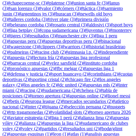
(
3
)
#
chapecoense-sc
(
3
)
#
platense
(
3
)
#
union santa fe
(
3
)
#
lanus
(
3
)
#
san lorenzo
(
3
)
#
valor
(
3
)
#
córners
(
3
)
#
táctica
(
3
)
#
sarmiento
junin
(
3
)
#
argentinos jrs
(
3
)
#
huracan
(
3
)
#
newells old boys
(
3
)
#
talleres cordoba
(
3
)
#
river plate
(
3
)
#
primera división
(
3
)
#
belgrano cordoba
(
3
)
#
rosario central
(
3
)
#
aldosivi
(
3
)
#
sport boys
(
3
)
#
liga betplay
(
3
)
#
copa sudamericana
(
3
)
#
juventus
(
3
)
#
monterrey
(
3
)
#
tigres
(
3
)
#
resultados
(
3
)
#
manchester city
(
3
)
#
liga 1 peru
(
3
)
#
apuestas peru
(
3
)
#
apuestas deportivas peru
(
3
)
#
binacional
(
3
)
#
wagerzone
(
3
)
#
clippers
(
3
)
#
warriors
(
3
)
#
historial brasileirao
(
2
)
#
palmeiras
(
2
)
#
racing club
(
2
)
#
gimnasia l.p.
(
2
)
#
independiente
(
2
)
#
apuesta
(
2
)
#
lectura fría
(
2
)
#
apuestas liga profesional
(
2
)
#
barracas central
(
2
)
#
velez sarsfield
(
2
)
#
instituto cordoba
(
2
)
#
pronóstico apuestas
(
2
)
#
fbc melgar
(
2
)
#
apuestas liga 1
(
2
)
#
defensa y justicia
(
2
)
#
sport huancayo
(
2
)
#
corinthians
(
2
)
#
cuotas
deportivas
(
2
)
#
sporting cristal
(
2
)
#
chicago fire
(
2
)
#
los angeles
galaxy
(
2
)
#
los angeles fc
(
2
)
#
dc united
(
2
)
#
apuestas mls
(
2
)
#
inter
miami
(
2
)
#
racing
(
2
)
#
sudamericana
(
2
)
#
chelsea
(
2
)
#
tabla de
posiciones
(
2
)
#
torneo apertura
(
2
)
#
apuestas online
(
2
)
#
lionel messi
(
2
)
#
betis
(
2
)
#
europa league
(
2
)
#
mercados secundarios
(
2
)
#
atletico
nacional
(
2
)
#
inter
(
2
)
#
tijuana
(
2
)
#
selección peruana
(
2
)
#
nuggets
(
2
)
#
rtp tragamonedas
(
2
)
#
volatilidad slots
(
2
)
#
torneo apertura 2026
(
2
)
#
aviator estrategia
(
2
)
#
liga 1 perú
(
2
)
#
alianza lima
(
2
)
#
apuestas
vóley
(
2
)
#
alianza
(
2
)
#
apuestas la liga
(
2
)
#
sudamericano de clubes
voley
(
2
)
#
voley
(
2
)
#
partidos
(
2
)
#
resultados uni
(
2
)
#
bodø/glimt
(
2
)
#
apuestas esquinas
(
1
)
#
leon
(
1
)
#
atlas
(
1
)
#
analisis apuestas