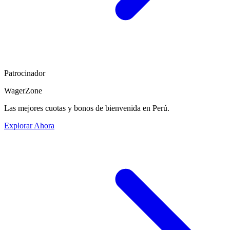
Patrocinador
WagerZone
Las mejores cuotas y bonos de bienvenida en Perú.
Explorar Ahora