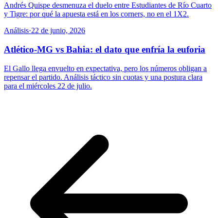
Andrés Quispe desmenuza el duelo entre Estudiantes de Río Cuarto
y Tigre: por qué la apuesta está en los corners, no en el 1X2.
Análisis
·
22 de junio, 2026
Atlético-MG vs Bahia: el dato que enfría la euforia
El Gallo llega envuelto en expectativa, pero los números obligan a
repensar el partido. Análisis táctico sin cuotas y una postura clara
para el miércoles 22 de julio.