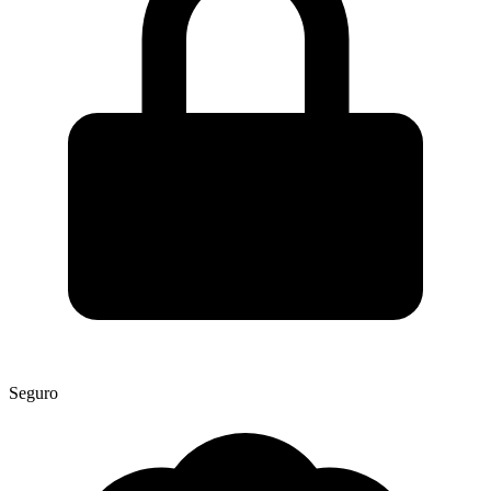
Seguro