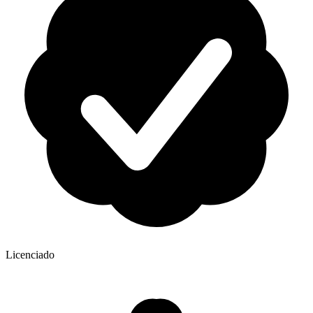
Licenciado