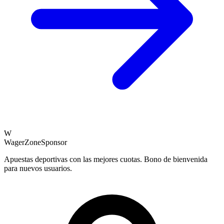
W
WagerZone
Sponsor
Apuestas deportivas con las mejores cuotas. Bono de bienvenida
para nuevos usuarios.