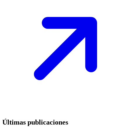
Últimas publicaciones