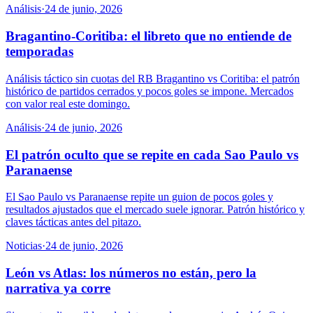
Análisis
·
24 de junio, 2026
Bragantino-Coritiba: el libreto que no entiende de
temporadas
Análisis táctico sin cuotas del RB Bragantino vs Coritiba: el patrón
histórico de partidos cerrados y pocos goles se impone. Mercados
con valor real este domingo.
Análisis
·
24 de junio, 2026
El patrón oculto que se repite en cada Sao Paulo vs
Paranaense
El Sao Paulo vs Paranaense repite un guion de pocos goles y
resultados ajustados que el mercado suele ignorar. Patrón histórico y
claves tácticas antes del pitazo.
Noticias
·
24 de junio, 2026
León vs Atlas: los números no están, pero la
narrativa ya corre