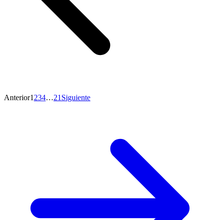
Anterior
1
2
3
4
…
21
Siguiente