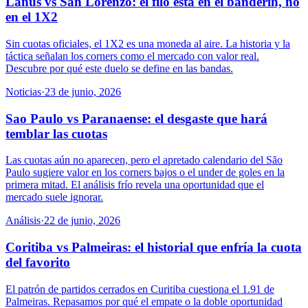
Lanús vs San Lorenzo: el filo está en el banderín, no
en el 1X2
Sin cuotas oficiales, el 1X2 es una moneda al aire. La historia y la
táctica señalan los corners como el mercado con valor real.
Descubre por qué este duelo se define en las bandas.
Noticias
·
23 de junio, 2026
Sao Paulo vs Paranaense: el desgaste que hará
temblar las cuotas
Las cuotas aún no aparecen, pero el apretado calendario del São
Paulo sugiere valor en los corners bajos o el under de goles en la
primera mitad. El análisis frío revela una oportunidad que el
mercado suele ignorar.
Análisis
·
22 de junio, 2026
Coritiba vs Palmeiras: el historial que enfría la cuota
del favorito
El patrón de partidos cerrados en Curitiba cuestiona el 1.91 de
Palmeiras. Repasamos por qué el empate o la doble oportunidad