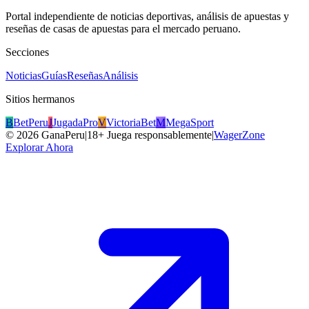
Portal independiente de noticias deportivas, análisis de apuestas y
reseñas de casas de apuestas para el mercado peruano.
Secciones
Noticias
Guías
Reseñas
Análisis
Sitios hermanos
B
BetPeru
J
JugadaPro
V
VictoriaBet
M
MegaSport
©
2026
GanaPeru
|
18+ Juega responsablemente
|
WagerZone
Explorar Ahora