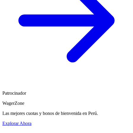
Patrocinador
WagerZone
Las mejores cuotas y bonos de bienvenida en Perú.
Explorar Ahora