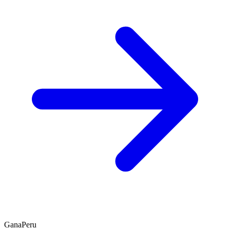
GanaPeru