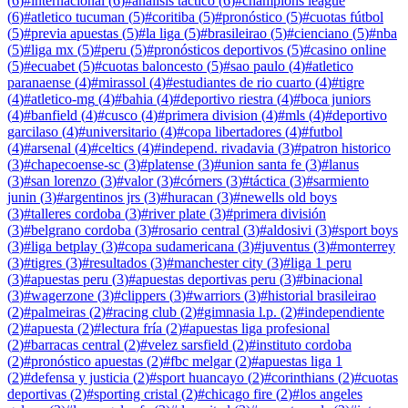
(
6
)
#
internacional
(
6
)
#
analisis tactico
(
6
)
#
champions league
(
6
)
#
atletico tucuman
(
5
)
#
coritiba
(
5
)
#
pronóstico
(
5
)
#
cuotas fútbol
(
5
)
#
previa apuestas
(
5
)
#
la liga
(
5
)
#
brasileirao
(
5
)
#
cienciano
(
5
)
#
nba
(
5
)
#
liga mx
(
5
)
#
peru
(
5
)
#
pronósticos deportivos
(
5
)
#
casino online
(
5
)
#
ecuabet
(
5
)
#
cuotas baloncesto
(
5
)
#
sao paulo
(
4
)
#
atletico
paranaense
(
4
)
#
mirassol
(
4
)
#
estudiantes de rio cuarto
(
4
)
#
tigre
(
4
)
#
atletico-mg
(
4
)
#
bahia
(
4
)
#
deportivo riestra
(
4
)
#
boca juniors
(
4
)
#
banfield
(
4
)
#
cusco
(
4
)
#
primera division
(
4
)
#
mls
(
4
)
#
deportivo
garcilaso
(
4
)
#
universitario
(
4
)
#
copa libertadores
(
4
)
#
futbol
(
4
)
#
arsenal
(
4
)
#
celtics
(
4
)
#
independ. rivadavia
(
3
)
#
patron historico
(
3
)
#
chapecoense-sc
(
3
)
#
platense
(
3
)
#
union santa fe
(
3
)
#
lanus
(
3
)
#
san lorenzo
(
3
)
#
valor
(
3
)
#
córners
(
3
)
#
táctica
(
3
)
#
sarmiento
junin
(
3
)
#
argentinos jrs
(
3
)
#
huracan
(
3
)
#
newells old boys
(
3
)
#
talleres cordoba
(
3
)
#
river plate
(
3
)
#
primera división
(
3
)
#
belgrano cordoba
(
3
)
#
rosario central
(
3
)
#
aldosivi
(
3
)
#
sport boys
(
3
)
#
liga betplay
(
3
)
#
copa sudamericana
(
3
)
#
juventus
(
3
)
#
monterrey
(
3
)
#
tigres
(
3
)
#
resultados
(
3
)
#
manchester city
(
3
)
#
liga 1 peru
(
3
)
#
apuestas peru
(
3
)
#
apuestas deportivas peru
(
3
)
#
binacional
(
3
)
#
wagerzone
(
3
)
#
clippers
(
3
)
#
warriors
(
3
)
#
historial brasileirao
(
2
)
#
palmeiras
(
2
)
#
racing club
(
2
)
#
gimnasia l.p.
(
2
)
#
independiente
(
2
)
#
apuesta
(
2
)
#
lectura fría
(
2
)
#
apuestas liga profesional
(
2
)
#
barracas central
(
2
)
#
velez sarsfield
(
2
)
#
instituto cordoba
(
2
)
#
pronóstico apuestas
(
2
)
#
fbc melgar
(
2
)
#
apuestas liga 1
(
2
)
#
defensa y justicia
(
2
)
#
sport huancayo
(
2
)
#
corinthians
(
2
)
#
cuotas
deportivas
(
2
)
#
sporting cristal
(
2
)
#
chicago fire
(
2
)
#
los angeles