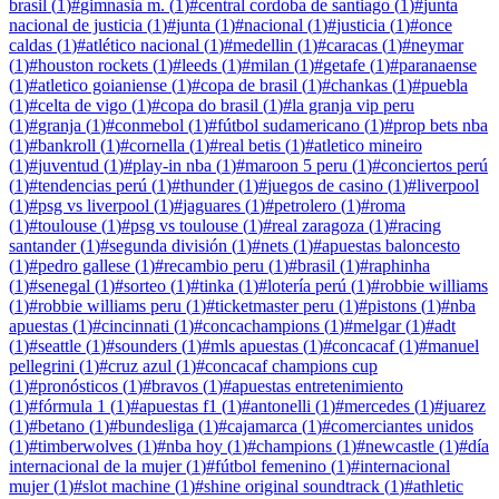
brasil
(
1
)
#
gimnasia m.
(
1
)
#
central cordoba de santiago
(
1
)
#
junta
nacional de justicia
(
1
)
#
junta
(
1
)
#
nacional
(
1
)
#
justicia
(
1
)
#
once
caldas
(
1
)
#
atlético nacional
(
1
)
#
medellin
(
1
)
#
caracas
(
1
)
#
neymar
(
1
)
#
houston rockets
(
1
)
#
leeds
(
1
)
#
milan
(
1
)
#
getafe
(
1
)
#
paranaense
(
1
)
#
atletico goianiense
(
1
)
#
copa de brasil
(
1
)
#
chankas
(
1
)
#
puebla
(
1
)
#
celta de vigo
(
1
)
#
copa do brasil
(
1
)
#
la granja vip peru
(
1
)
#
granja
(
1
)
#
conmebol
(
1
)
#
fútbol sudamericano
(
1
)
#
prop bets nba
(
1
)
#
bankroll
(
1
)
#
cornella
(
1
)
#
real betis
(
1
)
#
atletico mineiro
(
1
)
#
juventud
(
1
)
#
play-in nba
(
1
)
#
maroon 5 peru
(
1
)
#
conciertos perú
(
1
)
#
tendencias perú
(
1
)
#
thunder
(
1
)
#
juegos de casino
(
1
)
#
liverpool
(
1
)
#
psg vs liverpool
(
1
)
#
jaguares
(
1
)
#
petrolero
(
1
)
#
roma
(
1
)
#
toulouse
(
1
)
#
psg vs toulouse
(
1
)
#
real zaragoza
(
1
)
#
racing
santander
(
1
)
#
segunda división
(
1
)
#
nets
(
1
)
#
apuestas baloncesto
(
1
)
#
pedro gallese
(
1
)
#
recambio peru
(
1
)
#
brasil
(
1
)
#
raphinha
(
1
)
#
senegal
(
1
)
#
sorteo
(
1
)
#
tinka
(
1
)
#
lotería perú
(
1
)
#
robbie williams
(
1
)
#
robbie williams peru
(
1
)
#
ticketmaster peru
(
1
)
#
pistons
(
1
)
#
nba
apuestas
(
1
)
#
cincinnati
(
1
)
#
concachampions
(
1
)
#
melgar
(
1
)
#
adt
(
1
)
#
seattle
(
1
)
#
sounders
(
1
)
#
mls apuestas
(
1
)
#
concacaf
(
1
)
#
manuel
pellegrini
(
1
)
#
cruz azul
(
1
)
#
concacaf champions cup
(
1
)
#
pronósticos
(
1
)
#
bravos
(
1
)
#
apuestas entretenimiento
(
1
)
#
fórmula 1
(
1
)
#
apuestas f1
(
1
)
#
antonelli
(
1
)
#
mercedes
(
1
)
#
juarez
(
1
)
#
betano
(
1
)
#
bundesliga
(
1
)
#
cajamarca
(
1
)
#
comerciantes unidos
(
1
)
#
timberwolves
(
1
)
#
nba hoy
(
1
)
#
champions
(
1
)
#
newcastle
(
1
)
#
día
internacional de la mujer
(
1
)
#
fútbol femenino
(
1
)
#
internacional
mujer
(
1
)
#
slot machine
(
1
)
#
shine original soundtrack
(
1
)
#
athletic