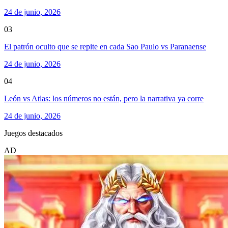
24 de junio, 2026
03
El patrón oculto que se repite en cada Sao Paulo vs Paranaense
24 de junio, 2026
04
León vs Atlas: los números no están, pero la narrativa ya corre
24 de junio, 2026
Juegos destacados
AD