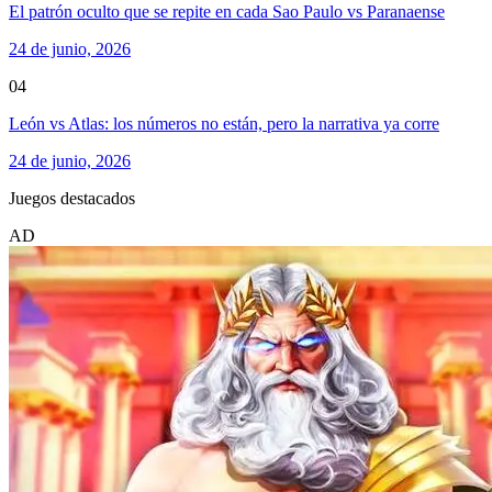
El patrón oculto que se repite en cada Sao Paulo vs Paranaense
24 de junio, 2026
04
León vs Atlas: los números no están, pero la narrativa ya corre
24 de junio, 2026
Juegos destacados
AD