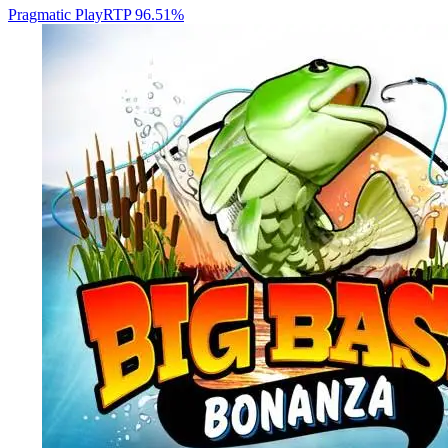
Pragmatic Play
RTP
96.51
%