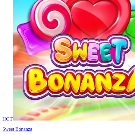
HOT
Sweet Bonanza