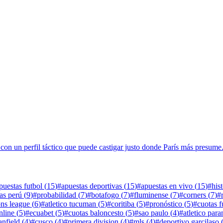
 con un perfil táctico que puede castigar justo donde París más presume
puestas futbol
(
15
)
#
apuestas deportivas
(
15
)
#
apuestas en vivo
(
15
)
#
hist
as perú
(
9
)
#
probabilidad
(
7
)
#
botafogo
(
7
)
#
fluminense
(
7
)
#
corners
(
7
)
#
ns league
(
6
)
#
atletico tucuman
(
5
)
#
coritiba
(
5
)
#
pronóstico
(
5
)
#
cuotas f
nline
(
5
)
#
ecuabet
(
5
)
#
cuotas baloncesto
(
5
)
#
sao paulo
(
4
)
#
atletico par
anfield
(
4
)
#
cusco
(
4
)
#
primera division
(
4
)
#
mls
(
4
)
#
deportivo garcilaso