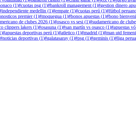
monaco
(
1
)
#
cuotas psg
(
1
)
#
bankroll management
(
1
)
#
gestion dinero apu
#
independiente medellin
(
1
)
#
empate
(
1
)
#
cuotas perú
(
1
)
#
fútbol peruan
onosticos premier
(
1
)
#
moquegua
(
1
)
#
bonos apuestas
(
1
)
#
bono bienven
mericano de clubes 2026
(
1
)
#
osasco vs sesi
(
1
)
#
sudamericano de clube
co clippers lakers
(
1
)
#
osasuna
(
1
)
#
san martín vs osasco
(
1
)
#
apuestas v
1
)
#
apuestas deportivas perú
(
1
)
#
atletico
(
1
)
#
madrid
(
1
)
#
man utd femen
#
noticias deportivas
(
1
)
#
galatasaray
(
1
)
#
psg
(
1
)
#
geminis
(
1
)
#
liga peru