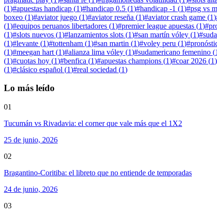
(
1
)
#
apuestas handicap
(
1
)
#
handicap 0.5
(
1
)
#
handicap -1
(
1
)
#
psg vs 
boxeo
(
1
)
#
aviator juego
(
1
)
#
aviator reseña
(
1
)
#
aviator crash game
(
1
)
(
1
)
#
equipos peruanos libertadores
(
1
)
#
premier league apuestas
(
1
)
#
pr
(
1
)
#
slots nuevos
(
1
)
#
lanzamientos slots
(
1
)
#
san martín vóley
(
1
)
#
suda
(
1
)
#
levante
(
1
)
#
tottenham
(
1
)
#
san martin
(
1
)
#
voley peru
(
1
)
#
pronósti
(
1
)
#
meegan hart
(
1
)
#
alianza lima vóley
(
1
)
#
sudamericano femenino
(
(
1
)
#
cuotas hoy
(
1
)
#
benfica
(
1
)
#
apuestas champions
(
1
)
#
coar 2026
(
1
)
(
1
)
#
clásico español
(
1
)
#
real sociedad
(
1
)
Lo más leído
01
Tucumán vs Rivadavia: el corner que vale más que el 1X2
25 de junio, 2026
02
Bragantino-Coritiba: el libreto que no entiende de temporadas
24 de junio, 2026
03