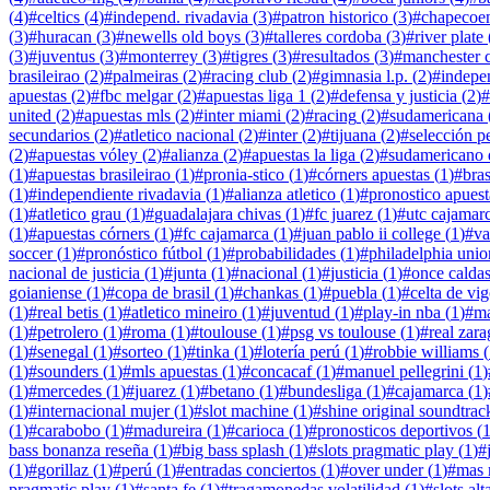
(
4
)
#
celtics
(
4
)
#
independ. rivadavia
(
3
)
#
patron historico
(
3
)
#
chapecoen
(
3
)
#
huracan
(
3
)
#
newells old boys
(
3
)
#
talleres cordoba
(
3
)
#
river plate
(
3
)
#
juventus
(
3
)
#
monterrey
(
3
)
#
tigres
(
3
)
#
resultados
(
3
)
#
manchester c
brasileirao
(
2
)
#
palmeiras
(
2
)
#
racing club
(
2
)
#
gimnasia l.p.
(
2
)
#
indepe
apuestas
(
2
)
#
fbc melgar
(
2
)
#
apuestas liga 1
(
2
)
#
defensa y justicia
(
2
)
#
united
(
2
)
#
apuestas mls
(
2
)
#
inter miami
(
2
)
#
racing
(
2
)
#
sudamericana
secundarios
(
2
)
#
atletico nacional
(
2
)
#
inter
(
2
)
#
tijuana
(
2
)
#
selección p
(
2
)
#
apuestas vóley
(
2
)
#
alianza
(
2
)
#
apuestas la liga
(
2
)
#
sudamericano 
(
1
)
#
apuestas brasileirao
(
1
)
#
pronia-stico
(
1
)
#
córners apuestas
(
1
)
#
bra
(
1
)
#
independiente rivadavia
(
1
)
#
alianza atletico
(
1
)
#
pronostico apuest
(
1
)
#
atletico grau
(
1
)
#
guadalajara chivas
(
1
)
#
fc juarez
(
1
)
#
utc cajamar
(
1
)
#
apuestas córners
(
1
)
#
fc cajamarca
(
1
)
#
juan pablo ii college
(
1
)
#
va
soccer
(
1
)
#
pronóstico fútbol
(
1
)
#
probabilidades
(
1
)
#
philadelphia unio
nacional de justicia
(
1
)
#
junta
(
1
)
#
nacional
(
1
)
#
justicia
(
1
)
#
once calda
goianiense
(
1
)
#
copa de brasil
(
1
)
#
chankas
(
1
)
#
puebla
(
1
)
#
celta de vi
(
1
)
#
real betis
(
1
)
#
atletico mineiro
(
1
)
#
juventud
(
1
)
#
play-in nba
(
1
)
#
ma
(
1
)
#
petrolero
(
1
)
#
roma
(
1
)
#
toulouse
(
1
)
#
psg vs toulouse
(
1
)
#
real zar
(
1
)
#
senegal
(
1
)
#
sorteo
(
1
)
#
tinka
(
1
)
#
lotería perú
(
1
)
#
robbie williams
(
(
1
)
#
sounders
(
1
)
#
mls apuestas
(
1
)
#
concacaf
(
1
)
#
manuel pellegrini
(
1
)
(
1
)
#
mercedes
(
1
)
#
juarez
(
1
)
#
betano
(
1
)
#
bundesliga
(
1
)
#
cajamarca
(
1
)
(
1
)
#
internacional mujer
(
1
)
#
slot machine
(
1
)
#
shine original soundtrac
(
1
)
#
carabobo
(
1
)
#
madureira
(
1
)
#
carioca
(
1
)
#
pronosticos deportivos
(
bass bonanza reseña
(
1
)
#
big bass splash
(
1
)
#
slots pragmatic play
(
1
)
#
(
1
)
#
gorillaz
(
1
)
#
perú
(
1
)
#
entradas conciertos
(
1
)
#
over under
(
1
)
#
mas 
pragmatic play
(
1
)
#
santa fe
(
1
)
#
tragamonedas volatilidad
(
1
)
#
slots alt