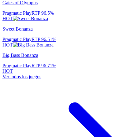
Gates of Olympus
Pragmatic Play
RTP
96.5
%
HOT
Sweet Bonanza
Pragmatic Play
RTP
96.51
%
HOT
Big Bass Bonanza
Pragmatic Play
RTP
96.71
%
HOT
Ver todos los juegos