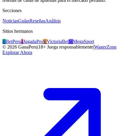
reseñas de casas de apuestas para el mercado peruano.
Secciones
Noticias
Guías
Reseñas
Análisis
Sitios hermanos
B
BetPeru
J
JugadaPro
V
VictoriaBet
M
MegaSport
©
2026
GanaPeru
|
18+ Juega responsablemente
|
WagerZone
Explorar Ahora