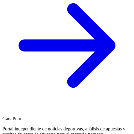
GanaPeru
Portal independiente de noticias deportivas, análisis de apuestas y