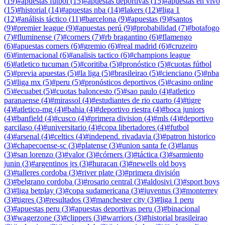
(
19
)
#
apuestas futbol
(
15
)
#
apuestas deportivas
(
15
)
#
apuestas en vivo
(
15
)
#
historial
(
14
)
#
apuestas nba
(
14
)
#
lakers
(
12
)
#
liga 1
(
12
)
#
análisis táctico
(
11
)
#
barcelona
(
9
)
#
apuestas
(
9
)
#
santos
(
9
)
#
premier league
(
9
)
#
apuestas perú
(
9
)
#
probabilidad
(
7
)
#
botafogo
(
7
)
#
fluminense
(
7
)
#
corners
(
7
)
#
rb bragantino
(
6
)
#
flamengo
(
6
)
#
apuestas corners
(
6
)
#
gremio
(
6
)
#
real madrid
(
6
)
#
cruzeiro
(
6
)
#
internacional
(
6
)
#
analisis tactico
(
6
)
#
champions league
(
6
)
#
atletico tucuman
(
5
)
#
coritiba
(
5
)
#
pronóstico
(
5
)
#
cuotas fútbol
(
5
)
#
previa apuestas
(
5
)
#
la liga
(
5
)
#
brasileirao
(
5
)
#
cienciano
(
5
)
#
nba
(
5
)
#
liga mx
(
5
)
#
peru
(
5
)
#
pronósticos deportivos
(
5
)
#
casino online
(
5
)
#
ecuabet
(
5
)
#
cuotas baloncesto
(
5
)
#
sao paulo
(
4
)
#
atletico
paranaense
(
4
)
#
mirassol
(
4
)
#
estudiantes de rio cuarto
(
4
)
#
tigre
(
4
)
#
atletico-mg
(
4
)
#
bahia
(
4
)
#
deportivo riestra
(
4
)
#
boca juniors
(
4
)
#
banfield
(
4
)
#
cusco
(
4
)
#
primera division
(
4
)
#
mls
(
4
)
#
deportivo
garcilaso
(
4
)
#
universitario
(
4
)
#
copa libertadores
(
4
)
#
futbol
(
4
)
#
arsenal
(
4
)
#
celtics
(
4
)
#
independ. rivadavia
(
3
)
#
patron historico
(
3
)
#
chapecoense-sc
(
3
)
#
platense
(
3
)
#
union santa fe
(
3
)
#
lanus
(
3
)
#
san lorenzo
(
3
)
#
valor
(
3
)
#
córners
(
3
)
#
táctica
(
3
)
#
sarmiento
junin
(
3
)
#
argentinos jrs
(
3
)
#
huracan
(
3
)
#
newells old boys
(
3
)
#
talleres cordoba
(
3
)
#
river plate
(
3
)
#
primera división
(
3
)
#
belgrano cordoba
(
3
)
#
rosario central
(
3
)
#
aldosivi
(
3
)
#
sport boys
(
3
)
#
liga betplay
(
3
)
#
copa sudamericana
(
3
)
#
juventus
(
3
)
#
monterrey
(
3
)
#
tigres
(
3
)
#
resultados
(
3
)
#
manchester city
(
3
)
#
liga 1 peru
(
3
)
#
apuestas peru
(
3
)
#
apuestas deportivas peru
(
3
)
#
binacional
(
3
)
#
wagerzone
(
3
)
#
clippers
(
3
)
#
warriors
(
3
)
#
historial brasileirao