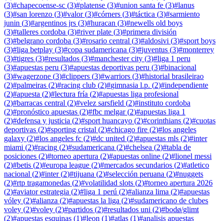
(
3
)
#
chapecoense-sc
(
3
)
#
platense
(
3
)
#
union santa fe
(
3
)
#
lanus
(
3
)
#
san lorenzo
(
3
)
#
valor
(
3
)
#
córners
(
3
)
#
táctica
(
3
)
#
sarmiento
junin
(
3
)
#
argentinos jrs
(
3
)
#
huracan
(
3
)
#
newells old boys
(
3
)
#
talleres cordoba
(
3
)
#
river plate
(
3
)
#
primera división
(
3
)
#
belgrano cordoba
(
3
)
#
rosario central
(
3
)
#
aldosivi
(
3
)
#
sport boys
(
3
)
#
liga betplay
(
3
)
#
copa sudamericana
(
3
)
#
juventus
(
3
)
#
monterrey
(
3
)
#
tigres
(
3
)
#
resultados
(
3
)
#
manchester city
(
3
)
#
liga 1 peru
(
3
)
#
apuestas peru
(
3
)
#
apuestas deportivas peru
(
3
)
#
binacional
(
3
)
#
wagerzone
(
3
)
#
clippers
(
3
)
#
warriors
(
3
)
#
historial brasileirao
(
2
)
#
palmeiras
(
2
)
#
racing club
(
2
)
#
gimnasia l.p.
(
2
)
#
independiente
(
2
)
#
apuesta
(
2
)
#
lectura fría
(
2
)
#
apuestas liga profesional
(
2
)
#
barracas central
(
2
)
#
velez sarsfield
(
2
)
#
instituto cordoba
(
2
)
#
pronóstico apuestas
(
2
)
#
fbc melgar
(
2
)
#
apuestas liga 1
(
2
)
#
defensa y justicia
(
2
)
#
sport huancayo
(
2
)
#
corinthians
(
2
)
#
cuotas
deportivas
(
2
)
#
sporting cristal
(
2
)
#
chicago fire
(
2
)
#
los angeles
galaxy
(
2
)
#
los angeles fc
(
2
)
#
dc united
(
2
)
#
apuestas mls
(
2
)
#
inter
miami
(
2
)
#
racing
(
2
)
#
sudamericana
(
2
)
#
chelsea
(
2
)
#
tabla de
posiciones
(
2
)
#
torneo apertura
(
2
)
#
apuestas online
(
2
)
#
lionel messi
(
2
)
#
betis
(
2
)
#
europa league
(
2
)
#
mercados secundarios
(
2
)
#
atletico
nacional
(
2
)
#
inter
(
2
)
#
tijuana
(
2
)
#
selección peruana
(
2
)
#
nuggets
(
2
)
#
rtp tragamonedas
(
2
)
#
volatilidad slots
(
2
)
#
torneo apertura 2026
(
2
)
#
aviator estrategia
(
2
)
#
liga 1 perú
(
2
)
#
alianza lima
(
2
)
#
apuestas
vóley
(
2
)
#
alianza
(
2
)
#
apuestas la liga
(
2
)
#
sudamericano de clubes
voley
(
2
)
#
voley
(
2
)
#
partidos
(
2
)
#
resultados uni
(
2
)
#
bodø/glimt
(
2
)
#
apuestas esquinas
(
1
)
#
leon
(
1
)
#
atlas
(
1
)
#
analisis apuestas