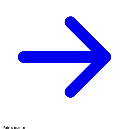
Patrocinador