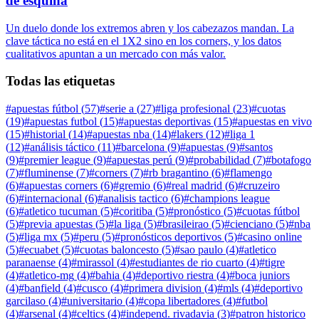
de esquina
Un duelo donde los extremos abren y los cabezazos mandan. La
clave táctica no está en el 1X2 sino en los corners, y los datos
cualitativos apuntan a un mercado con más valor.
Todas las etiquetas
#
apuestas fútbol
(
57
)
#
serie a
(
27
)
#
liga profesional
(
23
)
#
cuotas
(
19
)
#
apuestas futbol
(
15
)
#
apuestas deportivas
(
15
)
#
apuestas en vivo
(
15
)
#
historial
(
14
)
#
apuestas nba
(
14
)
#
lakers
(
12
)
#
liga 1
(
12
)
#
análisis táctico
(
11
)
#
barcelona
(
9
)
#
apuestas
(
9
)
#
santos
(
9
)
#
premier league
(
9
)
#
apuestas perú
(
9
)
#
probabilidad
(
7
)
#
botafogo
(
7
)
#
fluminense
(
7
)
#
corners
(
7
)
#
rb bragantino
(
6
)
#
flamengo
(
6
)
#
apuestas corners
(
6
)
#
gremio
(
6
)
#
real madrid
(
6
)
#
cruzeiro
(
6
)
#
internacional
(
6
)
#
analisis tactico
(
6
)
#
champions league
(
6
)
#
atletico tucuman
(
5
)
#
coritiba
(
5
)
#
pronóstico
(
5
)
#
cuotas fútbol
(
5
)
#
previa apuestas
(
5
)
#
la liga
(
5
)
#
brasileirao
(
5
)
#
cienciano
(
5
)
#
nba
(
5
)
#
liga mx
(
5
)
#
peru
(
5
)
#
pronósticos deportivos
(
5
)
#
casino online
(
5
)
#
ecuabet
(
5
)
#
cuotas baloncesto
(
5
)
#
sao paulo
(
4
)
#
atletico
paranaense
(
4
)
#
mirassol
(
4
)
#
estudiantes de rio cuarto
(
4
)
#
tigre
(
4
)
#
atletico-mg
(
4
)
#
bahia
(
4
)
#
deportivo riestra
(
4
)
#
boca juniors
(
4
)
#
banfield
(
4
)
#
cusco
(
4
)
#
primera division
(
4
)
#
mls
(
4
)
#
deportivo
garcilaso
(
4
)
#
universitario
(
4
)
#
copa libertadores
(
4
)
#
futbol
(
4
)
#
arsenal
(
4
)
#
celtics
(
4
)
#
independ. rivadavia
(
3
)
#
patron historico