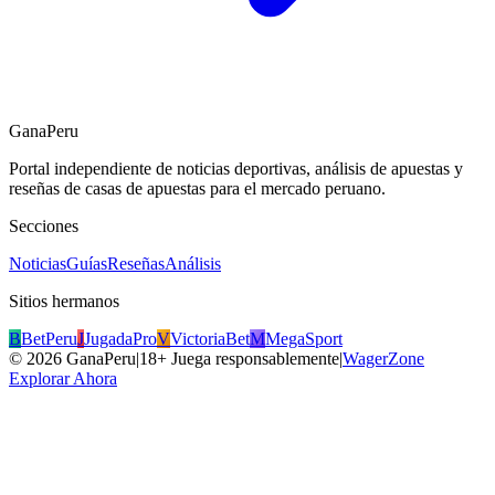
GanaPeru
Portal independiente de noticias deportivas, análisis de apuestas y
reseñas de casas de apuestas para el mercado peruano.
Secciones
Noticias
Guías
Reseñas
Análisis
Sitios hermanos
B
BetPeru
J
JugadaPro
V
VictoriaBet
M
MegaSport
©
2026
GanaPeru
|
18+ Juega responsablemente
|
WagerZone
Explorar Ahora