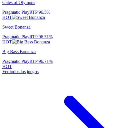
Gates of Olympus
Pragmatic Play
RTP
96.5
%
HOT
Sweet Bonanza
Pragmatic Play
RTP
96.51
%
HOT
Big Bass Bonanza
Pragmatic Play
RTP
96.71
%
HOT
Ver todos los juegos