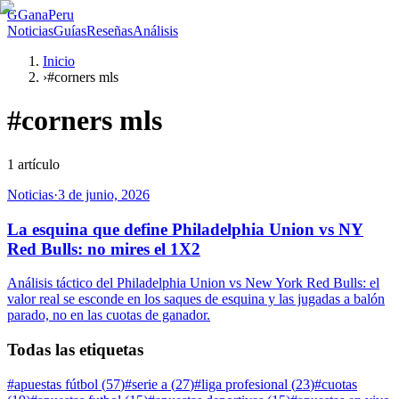
G
GanaPeru
Noticias
Guías
Reseñas
Análisis
Inicio
›
#corners mls
#
corners mls
1
artículo
Noticias
·
3 de junio, 2026
La esquina que define Philadelphia Union vs NY
Red Bulls: no mires el 1X2
Análisis táctico del Philadelphia Union vs New York Red Bulls: el
valor real se esconde en los saques de esquina y las jugadas a balón
parado, no en las cuotas de ganador.
Todas las etiquetas
#
apuestas fútbol
(
57
)
#
serie a
(
27
)
#
liga profesional
(
23
)
#
cuotas