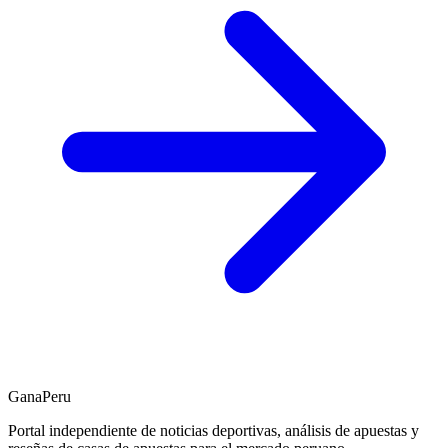
GanaPeru
Portal independiente de noticias deportivas, análisis de apuestas y