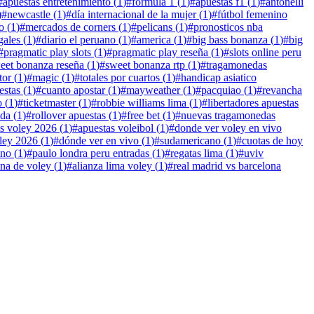
#
apuestas entretenimiento
(
1
)
#
fórmula 1
(
1
)
#
apuestas f1
(
1
)
#
antonelli
)
#
newcastle
(
1
)
#
día internacional de la mujer
(
1
)
#
fútbol femenino
co
(
1
)
#
mercados de corners
(
1
)
#
pelicans
(
1
)
#
pronosticos nba
gales
(
1
)
#
diario el peruano
(
1
)
#
america
(
1
)
#
big bass bonanza
(
1
)
#
big
#
pragmatic play slots
(
1
)
#
pragmatic play reseña
(
1
)
#
slots online peru
eet bonanza reseña
(
1
)
#
sweet bonanza rtp
(
1
)
#
tragamonedas
tor
(
1
)
#
magic
(
1
)
#
totales por cuartos
(
1
)
#
handicap asiatico
estas
(
1
)
#
cuanto apostar
(
1
)
#
mayweather
(
1
)
#
pacquiao
(
1
)
#
revancha
o
(
1
)
#
ticketmaster
(
1
)
#
robbie williams lima
(
1
)
#
libertadores apuestas
ida
(
1
)
#
rollover apuestas
(
1
)
#
free bet
(
1
)
#
nuevas tragamonedas
s voley 2026
(
1
)
#
apuestas voleibol
(
1
)
#
donde ver voley en vivo
óley 2026
(
1
)
#
dónde ver en vivo
(
1
)
#
sudamericano
(
1
)
#
cuotas de hoy
ino
(
1
)
#
paulo londra peru entradas
(
1
)
#
regatas lima
(
1
)
#
uviv
ana de voley
(
1
)
#
alianza lima voley
(
1
)
#
real madrid vs barcelona