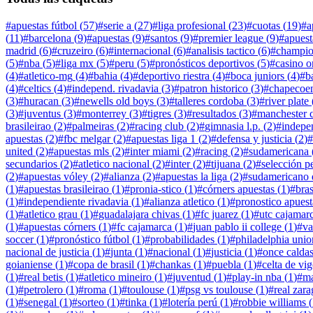
#
apuestas fútbol
(
57
)
#
serie a
(
27
)
#
liga profesional
(
23
)
#
cuotas
(
19
)
#
a
(
11
)
#
barcelona
(
9
)
#
apuestas
(
9
)
#
santos
(
9
)
#
premier league
(
9
)
#
apuest
madrid
(
6
)
#
cruzeiro
(
6
)
#
internacional
(
6
)
#
analisis tactico
(
6
)
#
champio
(
5
)
#
nba
(
5
)
#
liga mx
(
5
)
#
peru
(
5
)
#
pronósticos deportivos
(
5
)
#
casino o
(
4
)
#
atletico-mg
(
4
)
#
bahia
(
4
)
#
deportivo riestra
(
4
)
#
boca juniors
(
4
)
#
b
(
4
)
#
celtics
(
4
)
#
independ. rivadavia
(
3
)
#
patron historico
(
3
)
#
chapecoen
(
3
)
#
huracan
(
3
)
#
newells old boys
(
3
)
#
talleres cordoba
(
3
)
#
river plate
(
3
)
#
juventus
(
3
)
#
monterrey
(
3
)
#
tigres
(
3
)
#
resultados
(
3
)
#
manchester c
brasileirao
(
2
)
#
palmeiras
(
2
)
#
racing club
(
2
)
#
gimnasia l.p.
(
2
)
#
indepe
apuestas
(
2
)
#
fbc melgar
(
2
)
#
apuestas liga 1
(
2
)
#
defensa y justicia
(
2
)
#
united
(
2
)
#
apuestas mls
(
2
)
#
inter miami
(
2
)
#
racing
(
2
)
#
sudamericana
secundarios
(
2
)
#
atletico nacional
(
2
)
#
inter
(
2
)
#
tijuana
(
2
)
#
selección p
(
2
)
#
apuestas vóley
(
2
)
#
alianza
(
2
)
#
apuestas la liga
(
2
)
#
sudamericano 
(
1
)
#
apuestas brasileirao
(
1
)
#
pronia-stico
(
1
)
#
córners apuestas
(
1
)
#
bra
(
1
)
#
independiente rivadavia
(
1
)
#
alianza atletico
(
1
)
#
pronostico apuest
(
1
)
#
atletico grau
(
1
)
#
guadalajara chivas
(
1
)
#
fc juarez
(
1
)
#
utc cajamar
(
1
)
#
apuestas córners
(
1
)
#
fc cajamarca
(
1
)
#
juan pablo ii college
(
1
)
#
va
soccer
(
1
)
#
pronóstico fútbol
(
1
)
#
probabilidades
(
1
)
#
philadelphia unio
nacional de justicia
(
1
)
#
junta
(
1
)
#
nacional
(
1
)
#
justicia
(
1
)
#
once calda
goianiense
(
1
)
#
copa de brasil
(
1
)
#
chankas
(
1
)
#
puebla
(
1
)
#
celta de vi
(
1
)
#
real betis
(
1
)
#
atletico mineiro
(
1
)
#
juventud
(
1
)
#
play-in nba
(
1
)
#
ma
(
1
)
#
petrolero
(
1
)
#
roma
(
1
)
#
toulouse
(
1
)
#
psg vs toulouse
(
1
)
#
real zar
(
1
)
#
senegal
(
1
)
#
sorteo
(
1
)
#
tinka
(
1
)
#
lotería perú
(
1
)
#
robbie williams
(