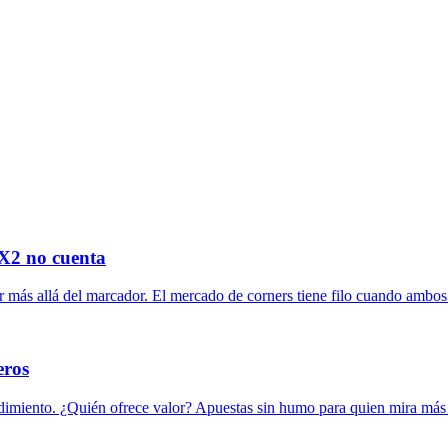
1X2 no cuenta
r más allá del marcador. El mercado de corners tiene filo cuando ambos 
eros
endimiento. ¿Quién ofrece valor? Apuestas sin humo para quien mira más