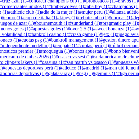
#
cruz azul
(
1
)
#
concacaf champions cup
(
1
)
#
pronósticos
(
1
)
#
bravos
(
1
)
#
comerciantes unidos
(
1
)
#
timberwolves
(
1
)
#
nba hoy
(
1
)
#
champions
(
1
k
(
1
)
#
athletic club
(
1
)
#
dia de la mujer
(
1
)
#
mujer peru
(
1
)
#
alianza atléti
1
)
#
como
(
1
)
#
copa de italia
(
1
)
#
kings
(
1
)
#
rebotes nba
(
1
)
#
normas
(
1
)
#
le
juegos de azar
(
1
)
#
bournemouth
(
1
)
#
sunderland
(
1
)
#
pragmatic play
(
1
)
menos goles
(
1
)
#
apuestas goles
(
1
)
#
over 2.5
(
1
)
#
sweet bonanza
(
1
)
#
sw
a volatilidad
(
1
)
#
bankroll casino
(
1
)
#
crash game
(
1
)
#
jetx
(
1
)
#
juego avia
monaco
(
1
)
#
cuotas psg
(
1
)
#
bankroll management
(
1
)
#
gestion dinero apu
#
independiente medellin
(
1
)
#
empate
(
1
)
#
cuotas perú
(
1
)
#
fútbol peruan
onosticos premier
(
1
)
#
moquegua
(
1
)
#
bonos apuestas
(
1
)
#
bono bienven
mericano de clubes 2026
(
1
)
#
osasco vs sesi
(
1
)
#
sudamericano de clube
co clippers lakers
(
1
)
#
osasuna
(
1
)
#
san martín vs osasco
(
1
)
#
apuestas v
1
)
#
apuestas deportivas perú
(
1
)
#
atletico
(
1
)
#
madrid
(
1
)
#
man utd femen
#
noticias deportivas
(
1
)
#
galatasaray
(
1
)
#
psg
(
1
)
#
geminis
(
1
)
#
liga peru