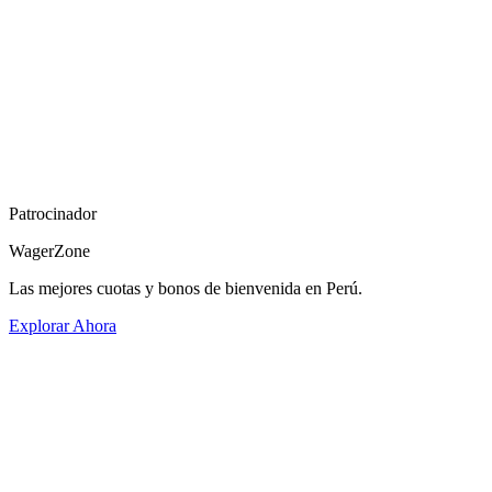
Patrocinador
WagerZone
Las mejores cuotas y bonos de bienvenida en Perú.
Explorar Ahora