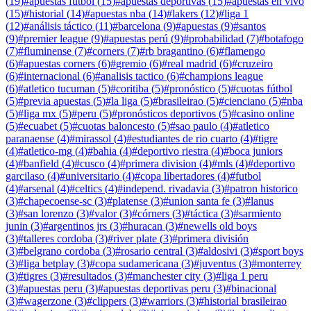
(
19
)
#
apuestas futbol
(
15
)
#
apuestas deportivas
(
15
)
#
apuestas en vivo
(
15
)
#
historial
(
14
)
#
apuestas nba
(
14
)
#
lakers
(
12
)
#
liga 1
(
12
)
#
análisis táctico
(
11
)
#
barcelona
(
9
)
#
apuestas
(
9
)
#
santos
(
9
)
#
premier league
(
9
)
#
apuestas perú
(
9
)
#
probabilidad
(
7
)
#
botafogo
(
7
)
#
fluminense
(
7
)
#
corners
(
7
)
#
rb bragantino
(
6
)
#
flamengo
(
6
)
#
apuestas corners
(
6
)
#
gremio
(
6
)
#
real madrid
(
6
)
#
cruzeiro
(
6
)
#
internacional
(
6
)
#
analisis tactico
(
6
)
#
champions league
(
6
)
#
atletico tucuman
(
5
)
#
coritiba
(
5
)
#
pronóstico
(
5
)
#
cuotas fútbol
(
5
)
#
previa apuestas
(
5
)
#
la liga
(
5
)
#
brasileirao
(
5
)
#
cienciano
(
5
)
#
nba
(
5
)
#
liga mx
(
5
)
#
peru
(
5
)
#
pronósticos deportivos
(
5
)
#
casino online
(
5
)
#
ecuabet
(
5
)
#
cuotas baloncesto
(
5
)
#
sao paulo
(
4
)
#
atletico
paranaense
(
4
)
#
mirassol
(
4
)
#
estudiantes de rio cuarto
(
4
)
#
tigre
(
4
)
#
atletico-mg
(
4
)
#
bahia
(
4
)
#
deportivo riestra
(
4
)
#
boca juniors
(
4
)
#
banfield
(
4
)
#
cusco
(
4
)
#
primera division
(
4
)
#
mls
(
4
)
#
deportivo
garcilaso
(
4
)
#
universitario
(
4
)
#
copa libertadores
(
4
)
#
futbol
(
4
)
#
arsenal
(
4
)
#
celtics
(
4
)
#
independ. rivadavia
(
3
)
#
patron historico
(
3
)
#
chapecoense-sc
(
3
)
#
platense
(
3
)
#
union santa fe
(
3
)
#
lanus
(
3
)
#
san lorenzo
(
3
)
#
valor
(
3
)
#
córners
(
3
)
#
táctica
(
3
)
#
sarmiento
junin
(
3
)
#
argentinos jrs
(
3
)
#
huracan
(
3
)
#
newells old boys
(
3
)
#
talleres cordoba
(
3
)
#
river plate
(
3
)
#
primera división
(
3
)
#
belgrano cordoba
(
3
)
#
rosario central
(
3
)
#
aldosivi
(
3
)
#
sport boys
(
3
)
#
liga betplay
(
3
)
#
copa sudamericana
(
3
)
#
juventus
(
3
)
#
monterrey
(
3
)
#
tigres
(
3
)
#
resultados
(
3
)
#
manchester city
(
3
)
#
liga 1 peru
(
3
)
#
apuestas peru
(
3
)
#
apuestas deportivas peru
(
3
)
#
binacional
(
3
)
#
wagerzone
(
3
)
#
clippers
(
3
)
#
warriors
(
3
)
#
historial brasileirao