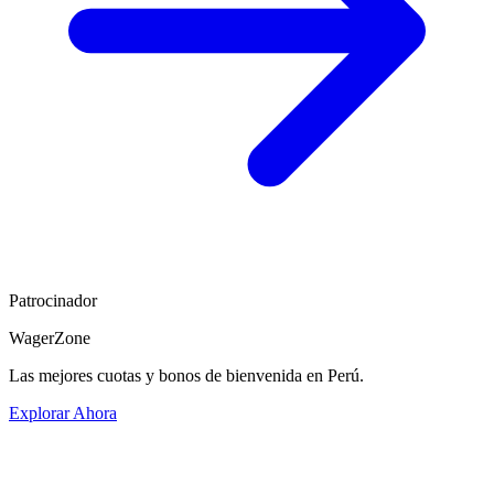
Patrocinador
WagerZone
Las mejores cuotas y bonos de bienvenida en Perú.
Explorar Ahora