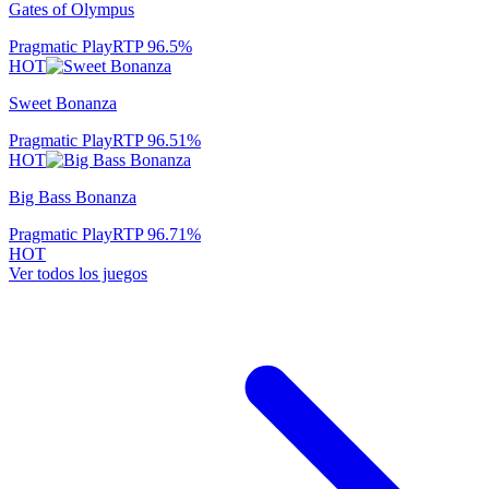
Gates of Olympus
Pragmatic Play
RTP
96.5
%
HOT
Sweet Bonanza
Pragmatic Play
RTP
96.51
%
HOT
Big Bass Bonanza
Pragmatic Play
RTP
96.71
%
HOT
Ver todos los juegos