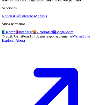
reseñas de casas de apuestas para el mercado peruano.
Secciones
Noticias
Guías
Reseñas
Análisis
Sitios hermanos
B
BetPeru
J
JugadaPro
V
VictoriaBet
M
MegaSport
©
2026
GanaPeru
|
18+ Juega responsablemente
|
WagerZone
Explorar Ahora