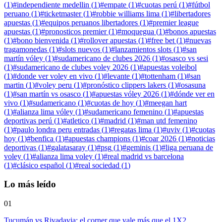
(
1
)
#
independiente medellin
(
1
)
#
empate
(
1
)
#
cuotas perú
(
1
)
#
fútbol
peruano
(
1
)
#
ticketmaster
(
1
)
#
robbie williams lima
(
1
)
#
libertadores
apuestas
(
1
)
#
equipos peruanos libertadores
(
1
)
#
premier league
apuestas
(
1
)
#
pronosticos premier
(
1
)
#
moquegua
(
1
)
#
bonos apuestas
(
1
)
#
bono bienvenida
(
1
)
#
rollover apuestas
(
1
)
#
free bet
(
1
)
#
nuevas
tragamonedas
(
1
)
#
slots nuevos
(
1
)
#
lanzamientos slots
(
1
)
#
san
martín vóley
(
1
)
#
sudamericano de clubes 2026
(
1
)
#
osasco vs sesi
(
1
)
#
sudamericano de clubes voley 2026
(
1
)
#
apuestas voleibol
(
1
)
#
donde ver voley en vivo
(
1
)
#
levante
(
1
)
#
tottenham
(
1
)
#
san
martin
(
1
)
#
voley peru
(
1
)
#
pronóstico clippers lakers
(
1
)
#
osasuna
(
1
)
#
san martín vs osasco
(
1
)
#
apuestas vóley 2026
(
1
)
#
dónde ver en
vivo
(
1
)
#
sudamericano
(
1
)
#
cuotas de hoy
(
1
)
#
meegan hart
(
1
)
#
alianza lima vóley
(
1
)
#
sudamericano femenino
(
1
)
#
apuestas
deportivas perú
(
1
)
#
atletico
(
1
)
#
madrid
(
1
)
#
man utd femenino
(
1
)
#
paulo londra peru entradas
(
1
)
#
regatas lima
(
1
)
#
uviv
(
1
)
#
cuotas
hoy
(
1
)
#
benfica
(
1
)
#
apuestas champions
(
1
)
#
coar 2026
(
1
)
#
noticias
deportivas
(
1
)
#
galatasaray
(
1
)
#
psg
(
1
)
#
geminis
(
1
)
#
liga peruana de
voley
(
1
)
#
alianza lima voley
(
1
)
#
real madrid vs barcelona
(
1
)
#
clásico español
(
1
)
#
real sociedad
(
1
)
Lo más leído
01
Tucumán vs Rivadavia: el corner que vale más que el 1X2