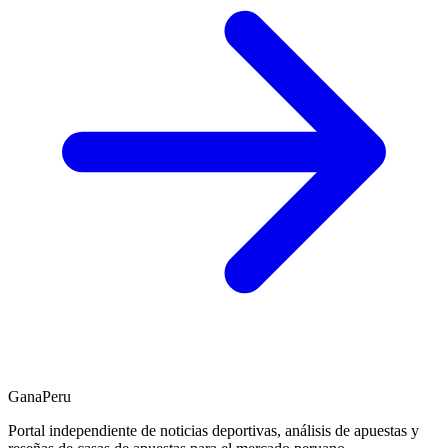
GanaPeru
Portal independiente de noticias deportivas, análisis de apuestas y